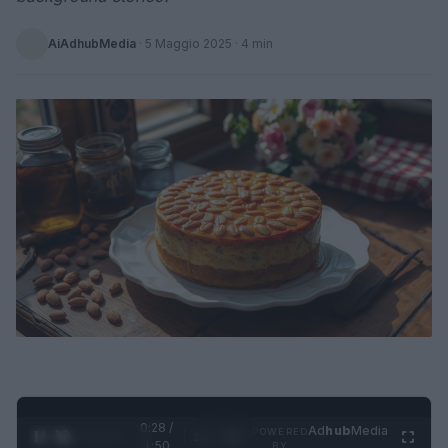
AiAdhubMedia
·
5 Maggio 2025
· 4 min
0:28 /
Ad
hub
Media
POWERED
1
/
4
1:50
BY