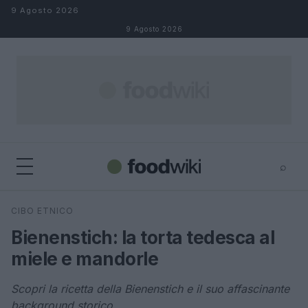
Salta al contenuto
9 Agosto 2026
9 Agosto 2026
⌕
×
⌕
CIBO ETNICO
Cerca
Bienenstich: la torta tedesca al
miele e mandorle
Scopri la ricetta della Bienenstich e il suo affascinante
background storico.