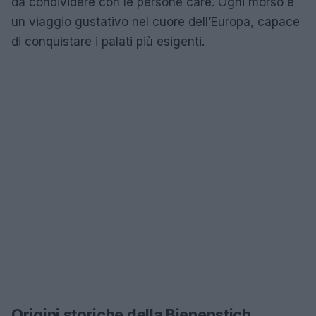
da condividere con le persone care. Ogni morso è
un viaggio gustativo nel cuore dell’Europa, capace
di conquistare i palati più esigenti.
Origini storiche della Bienenstich