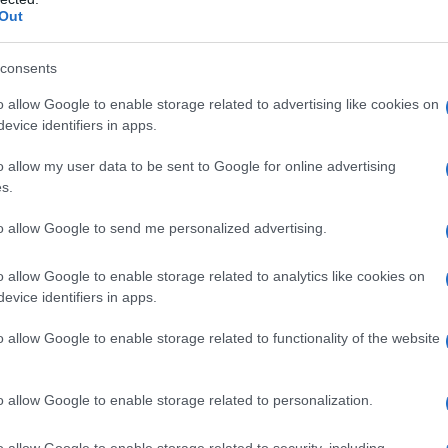
one per celebrare non solo la vittoria militare,
Out
ionale. Durante le celebrazioni, i messicani
cipano a parate vivaci.
Sombreros
,
ponchos
e
consents
de si riempiono di musica e danza. Le maracas
o allow Google to enable storage related to advertising like cookies on
evice identifiers in apps.
ondati, offrendo dolcetti e divertimento per
i svolgono in vari luoghi, includono anche
o allow my user data to be sent to Google for online advertising
a mariachi, creando un’atmosfera festosa e
s.
to allow Google to send me personalized advertising.
o de mayo
o allow Google to enable storage related to analytics like cookies on
evice identifiers in apps.
e mayo
è la cucina tradizionale messicana.
o allow Google to enable storage related to functionality of the website
atti tipici come
tacos
,
guacamole
e
mole
 che celebra la diversità gastronomica del
o allow Google to enable storage related to personalization.
mportanti: la
margarita
e la
cerveza
sono le
nti. Gli eventi culinari diventano un’opportunità
o allow Google to enable storage related to security, including