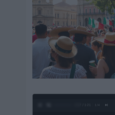
0:28 / 1:21
1
/
4