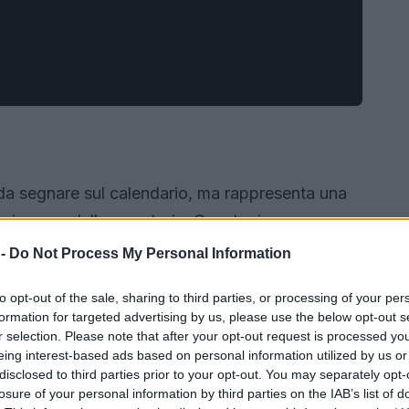
da segnare sul calendario, ma rappresenta una
sicano e della sua storia. Questa ricorrenza
quando l’esercito messicano, sotto la guida del
 -
Do Not Process My Personal Information
 truppe francesi di Napoleone III, nonostante le
to opt-out of the sale, sharing to third parties, or processing of your per
nto. Questo evento, sebbene non decisivo per la
formation for targeted advertising by us, please use the below opt-out s
za e determinazione per il popolo messicano. La
r selection. Please note that after your opt-out request is processed y
eing interest-based ads based on personal information utilized by us or
 fonda, è oggi celebrata con grande fervore,
disclosed to third parties prior to your opt-out. You may separately opt-
rievocazioni storiche e sfilate.
losure of your personal information by third parties on the IAB’s list of