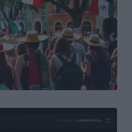
Ad
hub
Media
POWERED BY