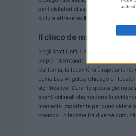
authenti
per i visitatori di assaporare i sapori 
cultura attraverso il cibo.
Il cinco de mayo negli Stat
Negli Stati Uniti, il cinque de mayo ha
ampia, diventando una celebrazione d
California, la festività si è rapidamente d
come Los Angeles, Chicago e Houston,
significativa. Durante questa giornata s
eventi culturali che mettono in evidenz
momento importante per condividere la 
creando un legame tra diverse comunit