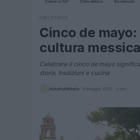
Come si fa?
Cibo etnico
Accessori
CIBO ETNICO
Cinco de mayo: 
cultura messic
Celebrare il cinco de mayo signific
storia, tradizioni e cucina.
AiAdhubMedia
·
6 Maggio 2025
· 3 min