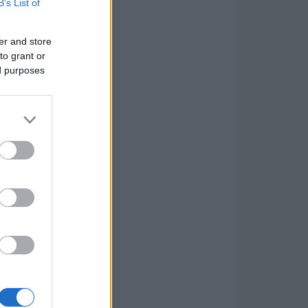
B’s List of
er and store
to grant or
ed purposes