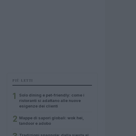
PIÙ LETTI
1
Solo dining e pet-friendly: come i
ristoranti si adattano alle nuove
esigenze dei clienti
2
Mappe di sapori globali: wok hei,
tandoor e adobo
Tradizioni spagnole: dalla siesta al