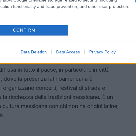
cation functionality and fraud prevention, and other user protection.
autentici del Messico e comprendere meglio la sua
CONFIRM
i Uniti
 assunto una dimensione culturale ancora più
Data Deletion
Data Access
Privacy Policy
ella comunità messicano-americana. Nata in
iffusa in tutto il paese, in particolare in città
 dove la presenza latinoamericana è
i organizzano concerti, festival di strada e
a la ricchezza delle tradizioni messicane. È un
cultura messicana con chi non ha origini latine,
à.