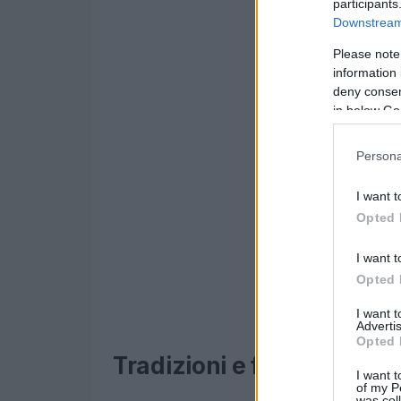
participants
Downstream 
Please note
information 
deny consent
in below Go
Persona
I want t
Opted 
I want t
Opted 
I want 
Advertis
Opted 
Tradizioni e festeggiamen
I want t
of my P
was col