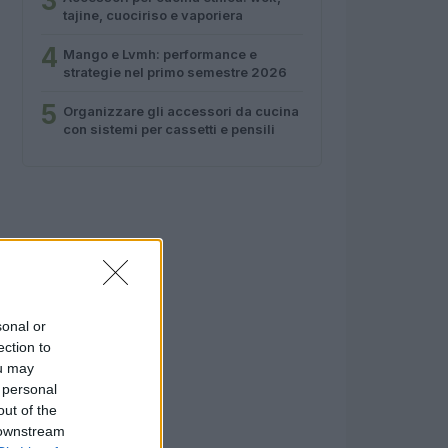
3
tajine, cuociriso e vaporiera
4
Mango e Lvmh: performance e
strategie nel primo semestre 2026
5
Organizzare gli accessori da cucina
con sistemi per cassetti e pensili
sonal or
ection to
ou may
 personal
out of the
 downstream