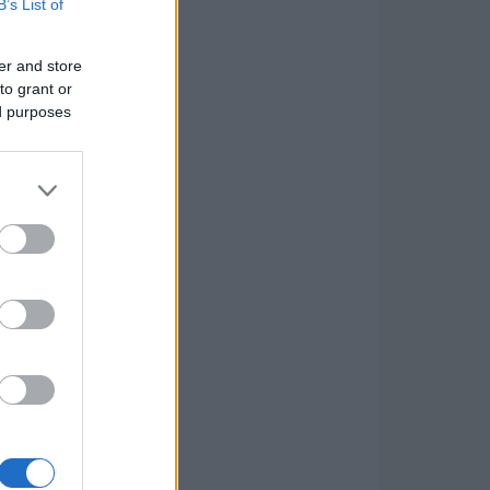
B’s List of
er and store
to grant or
ed purposes