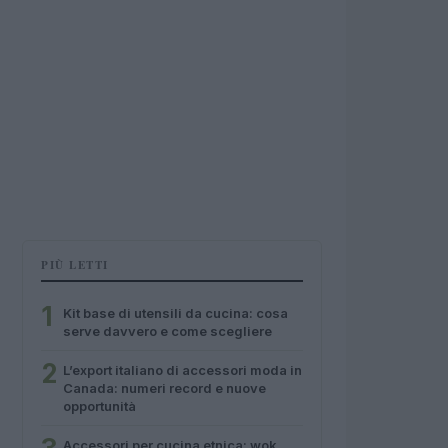
PIÙ LETTI
1
Kit base di utensili da cucina: cosa
serve davvero e come scegliere
2
L’export italiano di accessori moda in
Canada: numeri record e nuove
opportunità
Accessori per cucina etnica: wok,