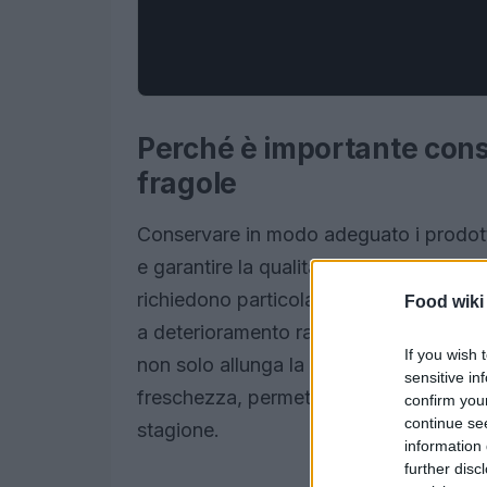
Perché è importante cons
fragole
Conservare in modo adeguato i prodotti
e garantire la qualità del cibo che cons
richiedono particolare attenzione dura
Food wiki
a deterioramento rapido se non tratta
If you wish 
non solo allunga la durata delle fragol
sensitive in
freschezza, permettendo di godere al me
confirm you
continue se
stagione.
information 
further disc