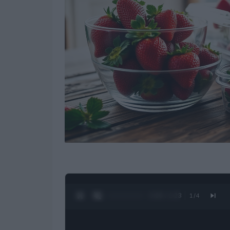
0:27 / 1:23
1
/
4