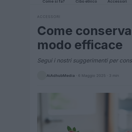
Come si fa?
Cibo etnico
Accessori
ACCESSORI
Come conservare
modo efficace
Segui i nostri suggerimenti per cons
AiAdhubMedia
·
6 Maggio 2025
· 3 min