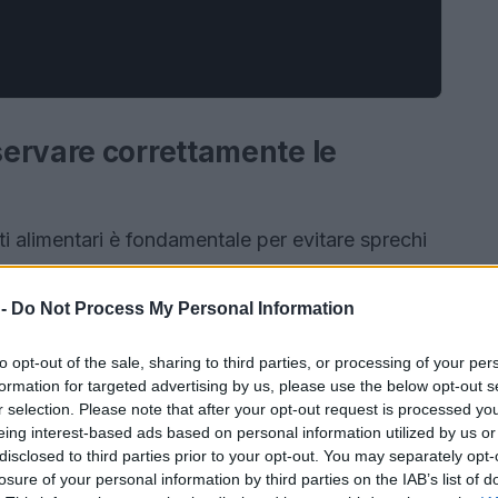
ervare correttamente le
 alimentari è fondamentale per evitare sprechi
umiamo. Le fragole, frutto dolce e versatile,
nte la loro conservazione, poiché sono soggette
 -
Do Not Process My Personal Information
te con cura. Un buon metodo di conservazione
to opt-out of the sale, sharing to third parties, or processing of your per
e, ma ne preserva anche il sapore e la
formation for targeted advertising by us, please use the below opt-out s
glio di questo delizioso frutto durante tutta la
r selection. Please note that after your opt-out request is processed y
eing interest-based ads based on personal information utilized by us or
disclosed to third parties prior to your opt-out. You may separately opt-
losure of your personal information by third parties on the IAB’s list of