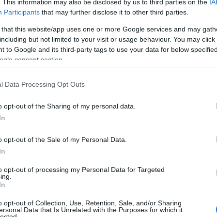
. This information may also be disclosed by us to third parties on the
IA
Participants
that may further disclose it to other third parties.
 that this website/app uses one or more Google services and may gath
including but not limited to your visit or usage behaviour. You may click 
 to Google and its third-party tags to use your data for below specifi
ogle consent section.
l Data Processing Opt Outs
o opt-out of the Sharing of my personal data.
In
o opt-out of the Sale of my Personal Data.
In
to opt-out of processing my Personal Data for Targeted
ing.
In
o opt-out of Collection, Use, Retention, Sale, and/or Sharing
te per il loro gusto e la loro versatilità in
ersonal Data that Is Unrelated with the Purposes for which it
lected.