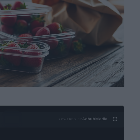
Ad
hub
Media
POWERED BY