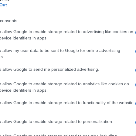
varietà di piatti, dai dessert alle insalate, fino a
Out
issetanti. Tuttavia, la loro delicatezza le rende
ni fisici possono comprometterne la qualità.
consents
 buone pratiche per la loro conservazione.
o allow Google to enable storage related to advertising like cookies on
evice identifiers in apps.
ervazione delle fragole
o allow my user data to be sent to Google for online advertising
s.
e, è importante considerare alcuni aspetti
to allow Google to send me personalized advertising.
iare le fragole nel contenitore di vendita
n permette una corretta ventilazione e può
o allow Google to enable storage related to analytics like cookies on
erando il deterioramento del frutto.
evice identifiers in apps.
o allow Google to enable storage related to functionality of the website
le dopo qualche giorno, non lavarle fino al
ipato può lasciare umidità residua, che
o allow Google to enable storage related to personalization.
re, cerca di sistemare le fragole in modo che non
cciamenti e marciumi.
o allow Google to enable storage related to security, including