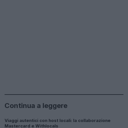
Continua a leggere
Viaggi autentici con host locali: la collaborazione
COME SI FA?
Mastercard e Withlocals