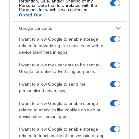
Retention, Sale, and/or Sharing of my
che può danneggiare le fibre. Questo non solo
Personal Data that Is Unrelated with the
Purposes for which it was collected.
preserva la qualità del tessuto, ma riduce anche il
Opted Out
rischio di pieghe.
Google consents
Infine, è utile ricordare che una buona
I want to allow Google to enable storage
manutenzione dei capi in cotone inizia dal lavaggio.
related to advertising like cookies on web or
Seguire le istruzioni di lavaggio riportate sulle
device identifiers in apps.
etichette può fare una grande differenza nella
I want to allow my user data to be sent to
durata e nell’aspetto dei vestiti. Prestando
Google for online advertising purposes.
attenzione a questi dettagli, è possibile assicurarsi
I want to allow Google to send me
che i capi rimangano sempre freschi e privi di
personalized advertising.
pieghe.
I want to allow Google to enable storage
related to analytics like cookies on web or
device identifiers in apps.
I want to allow Google to enable storage
related to functionality of the website or app.