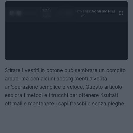
0:28 /
Ad
hub
Media
POWERED
1
/
4
1:23
BY
Stirare i vestiti in cotone può sembrare un compito
arduo, ma con alcuni accorgimenti diventa
un’operazione semplice e veloce. Questo articolo
esplora i metodi e i trucchi per ottenere risultati
ottimali e mantenere i capi freschi e senza pieghe.