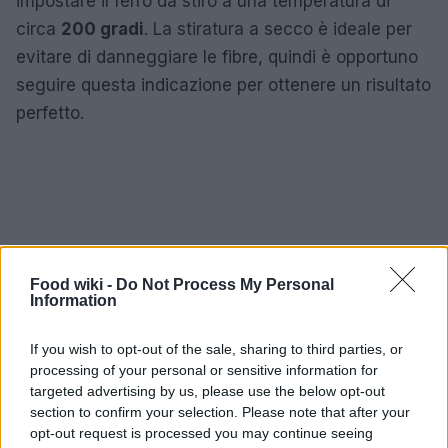
impostare il ferro da stiro a una temperatura di
circa
200 gradi
. La stiratura a secco è ideale per
evitare di danneggiare le fibre, quindi è opportuno
seguire questa indicazione per ottenere un risultato
perfetto.
Food wiki -
Do Not Process My Personal
Information
If you wish to opt-out of the sale, sharing to third parties, or
processing of your personal or sensitive information for
targeted advertising by us, please use the below opt-out
section to confirm your selection. Please note that after your
opt-out request is processed you may continue seeing