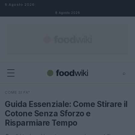
Salta al contenuto
8 Agosto 2026
8 Agosto 2026
⌕
×
⌕
COME SI FA?
Cerca
Guida Essenziale: Come Stirare il
Cotone Senza Sforzo e
Risparmiare Tempo