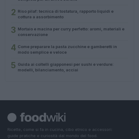
2
Riso pilaf: tecnica di tostatura, rapporto liquidi e
cottura a assorbimento
3
Mortaio e macina per curry perfetto: aromi, materiali e
conservazione
4
Come preparare la pasta zucchine e gamberetti in
modo semplice e veloce
5
Guida ai coltelli giapponesi per sushi e verdure:
modelli, bilanciamento, acciai
Ricette, come si fa in cucina, cibo etnico e accessori:
guide pratiche e curiosità dal mondo del food.