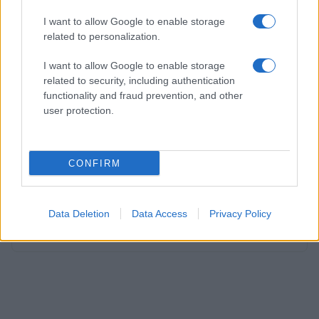
I want to allow Google to enable storage
related to personalization.
I want to allow Google to enable storage
related to security, including authentication
functionality and fraud prevention, and other
user protection.
CONFIRM
AUTORE
AiAdhubMedia
Data Deletion
Data Access
Privacy Policy