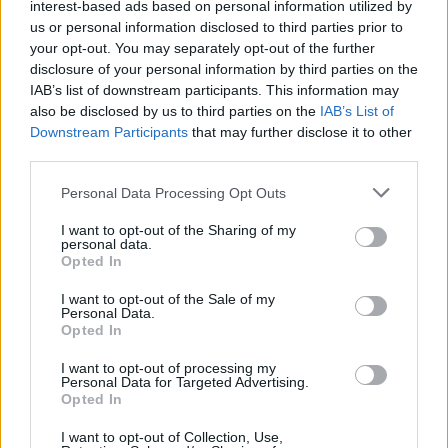
interest-based ads based on personal information utilized by
us or personal information disclosed to third parties prior to
Appianare i capi
your opt-out. You may separately opt-out of the further
disclosure of your personal information by third parties on the
Dopo aver rimosso i vestiti dalla lavatrice, è utile
IAB’s list of downstream participants. This information may
appianare
i capi con le mani. Questo passaggio
also be disclosed by us to third parties on the
IAB’s List of
Downstream Participants
that may further disclose it to other
aiuta a ridurre ulteriormente le pieghe e rende il
third parties.
lavoro di stiratura molto più semplice. Una volta
Please note that this website/app uses one or more Google
Personal Data Processing Opt Outs
che i capi sono pronti, è opportuno procedere con il
services and may gather and store information including but
ferro da stiro seguendo la giusta sequenza per
not limited to your visit or usage behaviour. You may click to
I want to opt-out of the Sharing of my
personal data.
ottenere risultati ottimali.
grant or deny consent to Google and its third-party tags to
Opted In
use your data for below specified purposes in below Google
consent section.
I want to opt-out of the Sale of my
Altri suggerimenti per la cura del cotone
Personal Data.
Opted In
Oltre a stirare, è importante prestare attenzione ad
I want to opt-out of processing my
altre pratiche di cura per i capi in cotone. Durante
Personal Data for Targeted Advertising.
Opted In
l’asciugatura, è consigliato stendere i vestiti su uno
stendibiancheria, evitando l’uso dell’asciugatrice
I want to opt-out of Collection, Use,