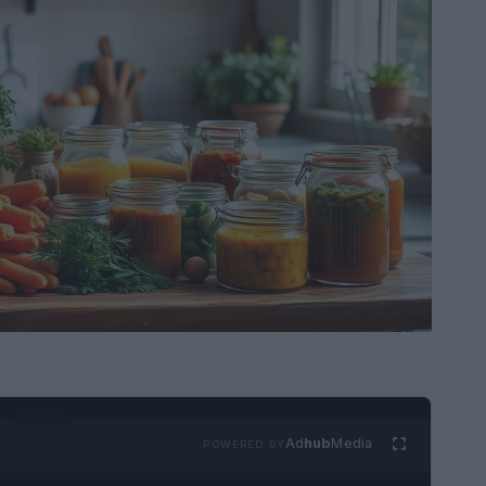
Ad
hub
Media
POWERED BY