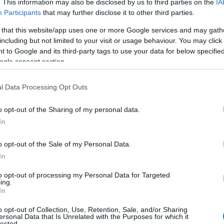
. This information may also be disclosed by us to third parties on the
IA
Participants
that may further disclose it to other third parties.
 that this website/app uses one or more Google services and may gath
including but not limited to your visit or usage behaviour. You may click 
 to Google and its third-party tags to use your data for below specifi
ogle consent section.
l Data Processing Opt Outs
o opt-out of the Sharing of my personal data.
In
o opt-out of the Sale of my Personal Data.
o
In
to opt-out of processing my Personal Data for Targeted
abile conservare in frigo. La carne e il pesce, ad
ing.
In
o nei ripiani più bassi del frigorifero, dove la
o opt-out of Collection, Use, Retention, Sale, and/or Sharing
uta a prevenire la proliferazione di batteri e a
ersonal Data that Is Unrelated with the Purposes for which it
lected.