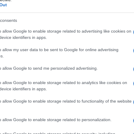
questo: anche i latticini, come latte e
Out
resco per evitare che si deteriorino rapidamente.
e potessi tenere il formaggio fuori dal frigo
consents
mbia e la consistenza diventa poco piacevole.
o allow Google to enable storage related to advertising like cookies on
evice identifiers in apps.
ssere conservate in frigorifero per allungarne la
o allow my user data to be sent to Google for online advertising
ti devono essere messi insieme. Alcuni, come le
s.
elera la maturazione degli altri frutti. È
to allow Google to send me personalized advertising.
di ciascun alimento. Inoltre, verdure come
 da una conservazione in ambiente fresco e
o allow Google to enable storage related to analytics like cookies on
evice identifiers in apps.
dei fori può fare al caso nostro.
o allow Google to enable storage related to functionality of the website
 dal frigo
o allow Google to enable storage related to personalization.
n frigo? Ci sono diversi cibi che, se conservati
 completamente il loro sapore o addirittura
o allow Google to enable storage related to security, including