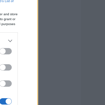
B’s List of
er and store
to grant or
ed purposes