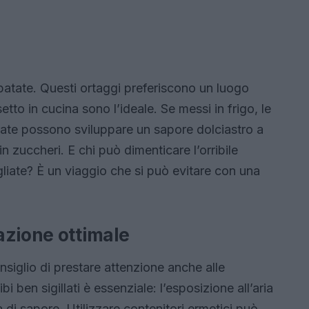
e patate. Questi ortaggi preferiscono un luogo
tto in cucina sono l’ideale. Se messi in frigo, le
atate possono sviluppare un sapore dolciastro a
n zuccheri. E chi può dimenticare l’orribile
liate? È un viaggio che si può evitare con una
azione ottimale
consiglio di prestare attenzione anche alle
i ben sigillati è essenziale: l’esposizione all’aria
 di sapore. Utilizzare contenitori ermetici può