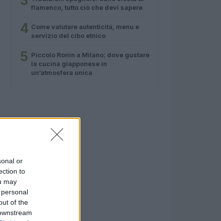
3
flamenco, tutto ciò che devi sapere
4
Come valutare autenticità, menu e
servizio del cibo etnico
5
Piccolo Ronin a Milano: dove gustare
la cucina giapponese in
un’atmosfera unica
sonal or
ection to
ou may
 personal
out of the
 downstream