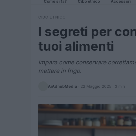
Come si fa?
Cibo etnico
Accessori
CIBO ETNICO
I segreti per co
tuoi alimenti
Impara come conservare correttament
mettere in frigo.
AiAdhubMedia
·
22 Maggio 2025
· 3 min