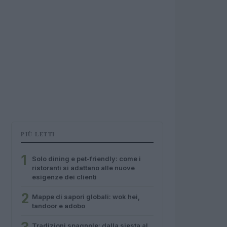
PIÙ LETTI
1
Solo dining e pet-friendly: come i
ristoranti si adattano alle nuove
esigenze dei clienti
2
Mappe di sapori globali: wok hei,
tandoor e adobo
Tradizioni spagnole: dalla siesta al