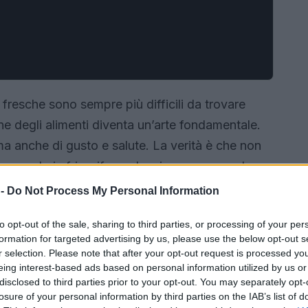
 fresche sono sempre più difficili da trovare
one degli alimenti diventa un’arte fondamentale.
ma anche di gusto e salute. La verità è che non
esso modo in frigorifero: alcuni possono perdere
a deteriorarsi. Quindi, come possiamo fare per
 -
Do Not Process My Personal Information
isposizione? Scopriamo insieme i segreti della
to opt-out of the sale, sharing to third parties, or processing of your per
formation for targeted advertising by us, please use the below opt-out s
r selection. Please note that after your opt-out request is processed y
eing interest-based ads based on personal information utilized by us or
disclosed to third parties prior to your opt-out. You may separately opt-
losure of your personal information by third parties on the IAB’s list of