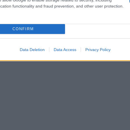
, non dovrebbero mai vedere l’interno di un
cation functionality and fraud prevention, and other user protection.
 in frigo una volta e il risultato era un sapore che
 freschi. Lasciateli a temperatura ambiente,
CONFIRM
 ringrazieranno con il loro sapore dolce e
Data Deletion
Data Access
Privacy Policy