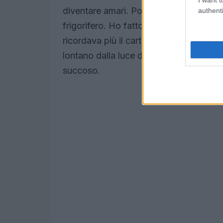
diventare amari. Pomodori, ad esempio
authenti
frigorifero. Ho fatto l’errore di metterli
ricordava più il cartone che i pomodori
lontano dalla luce diretta del sole, e vi
succoso.