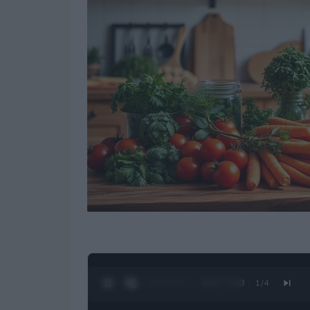
0:28 / 1:23
1
/
4