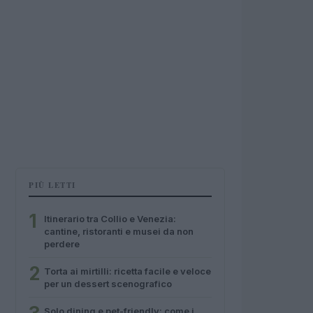
PIÙ LETTI
1
Itinerario tra Collio e Venezia:
cantine, ristoranti e musei da non
perdere
2
Torta ai mirtilli: ricetta facile e veloce
per un dessert scenografico
Solo dining e pet-friendly: come i