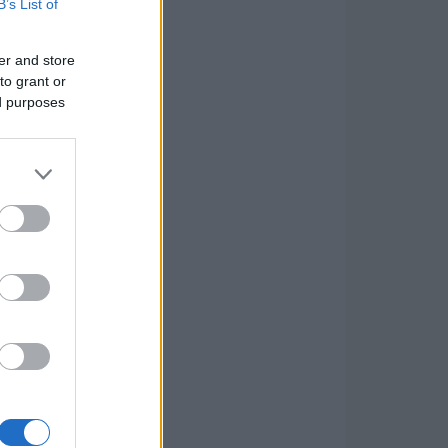
B’s List of
er and store
to grant or
ed purposes