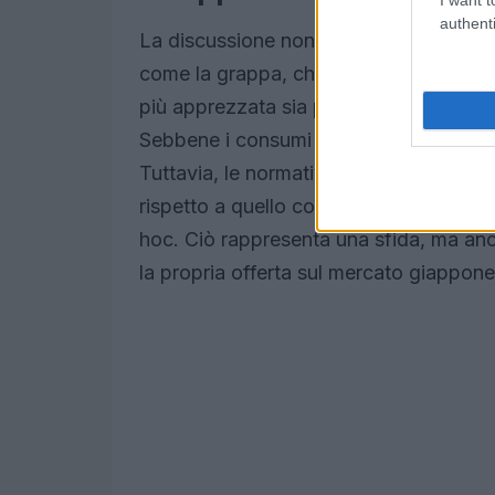
authenti
La discussione non si è limitata al Prose
come la grappa, che ha radici profonde
più apprezzata sia per il suo sapore un
Sebbene i consumi di grappa in Giappo
Tuttavia, le normative locali richiedono 
rispetto a quello consentito in Italia, 
hoc. Ciò rappresenta una sfida, ma anc
la propria offerta sul mercato giappone