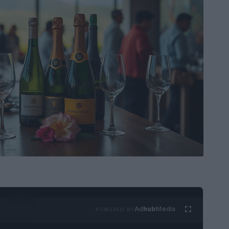
Ad
hub
Media
POWERED BY