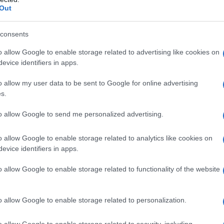
cativi, sebbene non dominanti. Bottega ha messo
Out
erfettamente alle abitudini alimentari
 versatilità. Questo vino frizzante si sposa
consents
pponese e thailandese, rendendolo un’opzione
o allow Google to enable storage related to advertising like cookies on
evice identifiers in apps.
o allow my user data to be sent to Google for online advertising
and awareness
s.
enza, è fondamentale che i produttori italiani
to allow Google to send me personalized advertising.
sapevolezza del marchio. Le azioni comuni
o allow Google to enable storage related to analytics like cookies on
partnership con ristoranti locali e campagne di
evice identifiers in apps.
 del settore e rappresentanti istituzionali
o allow Google to enable storage related to functionality of the website
che ci sia un interesse crescente da parte delle
 all’estero.
o allow Google to enable storage related to personalization.
ti italiani
o allow Google to enable storage related to security, including