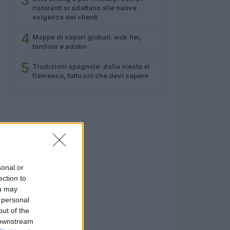
3
ristoranti si adattano alle nuove
esigenze dei clienti
4
Mappe di sapori globali: wok hei,
tandoor e adobo
5
Tradizioni spagnole: dalla siesta al
flamenco, tutto ciò che devi sapere
sonal or
ection to
ou may
 personal
out of the
 downstream