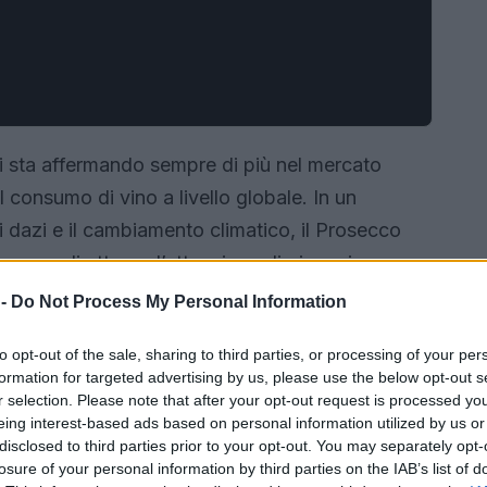
 si sta affermando sempre di più nel mercato
l consumo di vino a livello globale. In un
 dazi e il cambiamento climatico, il Prosecco
pace di attrarre l’attenzione di giovani
uesto trend positivo è stato sottolineato da
 -
Do Not Process My Personal Information
 Vinicolo di Confindustria Veneto Est, durante
to opt-out of the sale, sharing to third parties, or processing of your per
e ha discusso delle opportunità e delle sfide
formation for targeted advertising by us, please use the below opt-out s
r selection. Please note that after your opt-out request is processed y
eing interest-based ads based on personal information utilized by us or
disclosed to third parties prior to your opt-out. You may separately opt-
losure of your personal information by third parties on the IAB’s list of