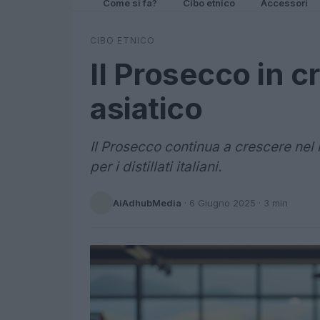
Come si fa?
Cibo etnico
Accessori
CIBO ETNICO
Il Prosecco in c
asiatico
Il Prosecco continua a crescere nel
per i distillati italiani.
AiAdhubMedia
·
6 Giugno 2025
· 3 min