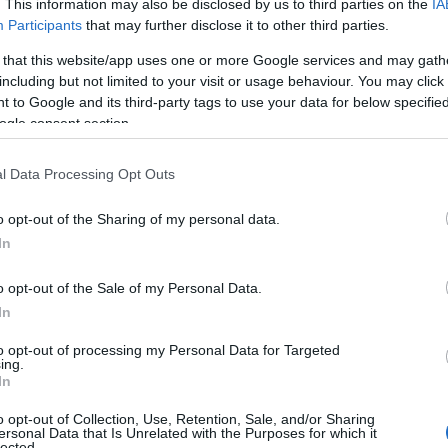
. This information may also be disclosed by us to third parties on the
IA
Participants
that may further disclose it to other third parties.
 that this website/app uses one or more Google services and may gath
including but not limited to your visit or usage behaviour. You may click 
 to Google and its third-party tags to use your data for below specifi
ogle consent section.
l Data Processing Opt Outs
o opt-out of the Sharing of my personal data.
In
o opt-out of the Sale of my Personal Data.
In
iatico
to opt-out of processing my Personal Data for Targeted
ing.
In
ggiunto un valore di 8,1 miliardi di euro,
o opt-out of Collection, Use, Retention, Sale, and/or Sharing
 434 milioni di euro, e il Giappone, con 184
ersonal Data that Is Unrelated with the Purposes for which it
lected.