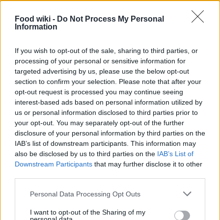
morbidi e piacevoli al palato. Non è raro trovare
ricette di torte e biscotti che includono questo
Food wiki -
Do Not Process My Personal
Information
ingrediente segreto, capace di sorprendere anche i
palati più esigenti.
If you wish to opt-out of the sale, sharing to third parties, or
processing of your personal or sensitive information for
Applicazioni pratiche del sale nei dolci
targeted advertising by us, please use the below opt-out
section to confirm your selection. Please note that after your
Il sale può essere utilizzato in molteplici modi nella
opt-out request is processed you may continue seeing
interest-based ads based on personal information utilized by
preparazione dei dolci. Può essere aggiunto alla
us or personal information disclosed to third parties prior to
crema pasticcera, spolverato sui biscotti appena
your opt-out. You may separately opt-out of the further
sfornati o mescolato in una mousse al cioccolato.
disclosure of your personal information by third parties on the
IAB’s list of downstream participants. This information may
Ogni morso diventa così un’esperienza
also be disclosed by us to third parties on the
IAB’s List of
indimenticabile, dove la dolcezza è esaltata e i
Downstream Participants
that may further disclose it to other
sapori si armonizzano perfettamente. Non esitare a
third parties.
sperimentare: aggiungere un pizzico di sale ai tuoi
Please note that this website/app uses one or more Google
Personal Data Processing Opt Outs
dessert potrebbe rivelarsi la chiave per sorprendere
services and may gather and store information including but
not limited to your visit or usage behaviour. You may click to
I want to opt-out of the Sharing of my
i tuoi ospiti e rendere ogni dolce un capolavoro.
personal data.