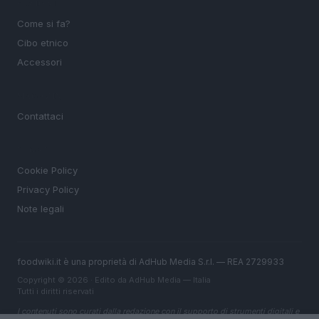
SEZIONI
Come si fa?
Cibo etnico
Accessori
MAGAZINE
Contattaci
LEGALE
Cookie Policy
Privacy Policy
Note legali
foodwiki.it è una proprietà di AdHub Media S.r.l. — REA 2729933
Copyright © 2026 · Edito da AdHub Media — Italia
Tutti i diritti riservati
I contenuti sono curati dalla redazione con il supporto di strumenti digitali e