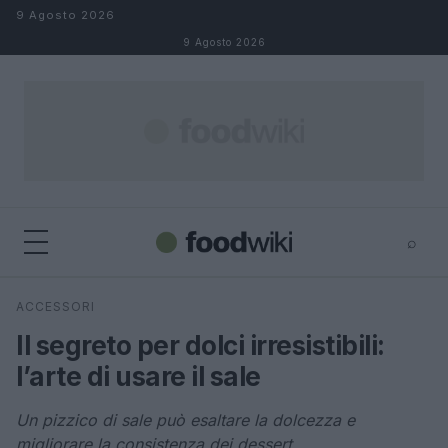
Salta al contenuto
9 Agosto 2026
9 Agosto 2026
⌕
×
⌕
ACCESSORI
Cerca
Il segreto per dolci irresistibili:
l’arte di usare il sale
Un pizzico di sale può esaltare la dolcezza e
migliorare la consistenza dei dessert.