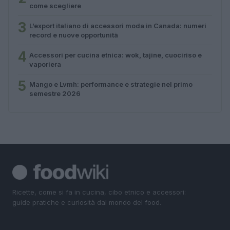
come scegliere
3
L’export italiano di accessori moda in Canada: numeri
record e nuove opportunità
4
Accessori per cucina etnica: wok, tajine, cuociriso e
vaporiera
5
Mango e Lvmh: performance e strategie nel primo
semestre 2026
Ricette, come si fa in cucina, cibo etnico e accessori:
guide pratiche e curiosità dal mondo del food.