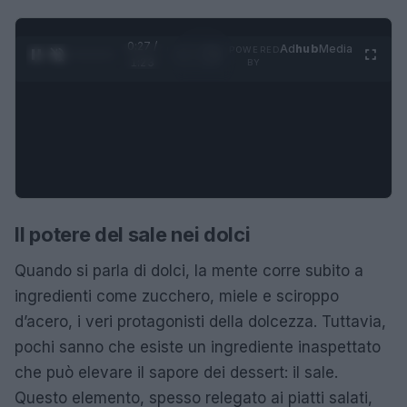
0:28 /
Ad
hub
Media
POWERED
1
/
4
1:23
BY
Il potere del sale nei dolci
Quando si parla di dolci, la mente corre subito a
ingredienti come zucchero, miele e sciroppo
d’acero, i veri protagonisti della dolcezza. Tuttavia,
pochi sanno che esiste un ingrediente inaspettato
che può elevare il sapore dei dessert: il sale.
Questo elemento, spesso relegato ai piatti salati,