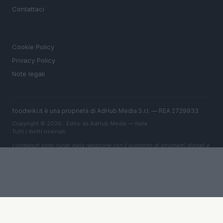
Contattaci
LEGALE
Cookie Policy
Privacy Policy
Note legali
foodwiki.it è una proprietà di AdHub Media S.r.l. — REA 2729933
Copyright © 2026 · Edito da AdHub Media — Italia
Tutti i diritti riservati
I contenuti sono curati dalla redazione con il supporto di strumenti digitali e
realizzati in collaborazione con autori indipendenti.