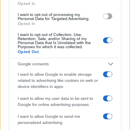
base per dressing e salse. Inoltre, esistono varianti
Opted In
vegetali di kefir, realizzate con latte di cocco, soia
I want to opt-out of processing my
Personal Data for Targeted Advertising.
o mandorle, ideali per chi segue un’alimentazione
Opted In
vegana o è intollerante al lattosio.
I want to opt-out of Collection, Use,
Retention, Sale, and/or Sharing of my
Personal Data that Is Unrelated with the
Purposes for which it was collected.
Opted Out
Google consents
I want to allow Google to enable storage
related to advertising like cookies on web or
device identifiers in apps.
I want to allow my user data to be sent to
Google for online advertising purposes.
I want to allow Google to send me
personalized advertising.