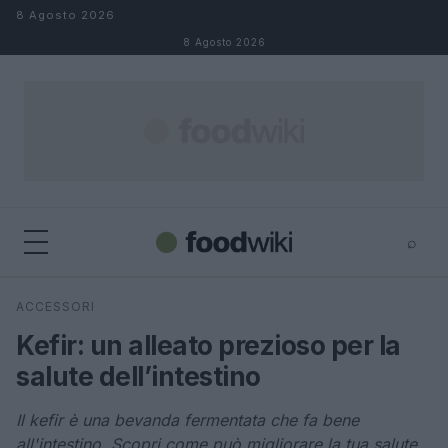
Salta al contenuto
8 Agosto 2026
8 Agosto 2026
⌕
×
⌕
ACCESSORI
Cerca
Kefir: un alleato prezioso per la
salute dell’intestino
Il kefir è una bevanda fermentata che fa bene
all'intestino. Scopri come può migliorare la tua salute.