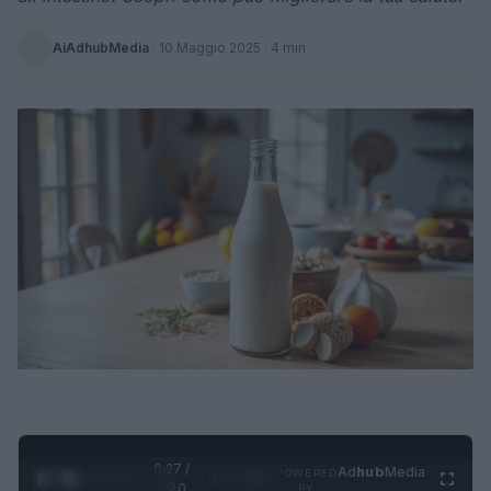
AiAdhubMedia
·
10 Maggio 2025
· 4 min
0:28 /
Ad
hub
Media
POWERED
1
/
4
1:20
BY