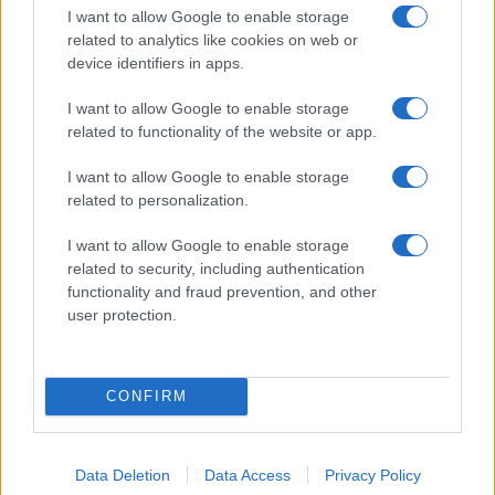
I want to allow Google to enable storage
Possibili effetti collaterali e
related to analytics like cookies on web or
device identifiers in apps.
considerazioni finali
I want to allow Google to enable storage
Il kefir è generalmente ben tollerato, ma è possibile
related to functionality of the website or app.
che nelle prime fasi di assunzione si verifichino lievi
effetti collaterali come gonfiore, gas o un aumento
I want to allow Google to enable storage
related to personalization.
della frequenza delle evacuazioni. Questi sintomi
tendono a scomparire dopo pochi giorni. È
I want to allow Google to enable storage
importante prestare attenzione, in particolare, se si
related to security, including authentication
functionality and fraud prevention, and other
soffre di condizioni come malattie autoimmuni o
user protection.
disturbi gastrointestinali severi, e consultare un
medico in caso di dubbi.
CONFIRM
Infine, è essenziale ricordare che il kefir non è una
panacea, ma un prezioso supporto da integrare in
uno stile di vita sano, ricco di fibre, acqua e
Data Deletion
Data Access
Privacy Policy