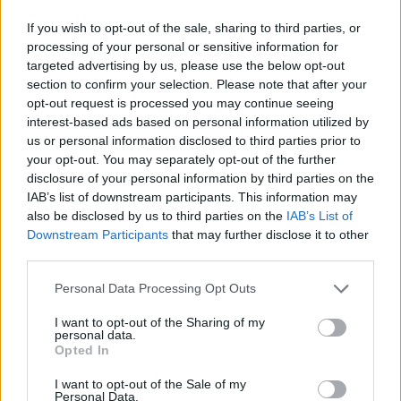
raccomandato anche per chi soffre di sindrome del
If you wish to opt-out of the sale, sharing to third parties, or
colon irritabile.
processing of your personal or sensitive information for
targeted advertising by us, please use the below opt-out
Come consumare il kefir per
section to confirm your selection. Please note that after your
opt-out request is processed you may continue seeing
massimizzare i benefici
interest-based ads based on personal information utilized by
us or personal information disclosed to third parties prior to
Per godere appieno dei benefici del kefir, è
your opt-out. You may separately opt-out of the further
fondamentale assumerlo con regolarità. Una dose
disclosure of your personal information by third parties on the
consigliata è di circa 150-200 ml al giorno, meglio
IAB’s list of downstream participants. This information may
also be disclosed by us to third parties on the
IAB’s List of
se consumata al mattino a stomaco vuoto o come
Downstream Participants
that may further disclose it to other
spuntino pomeridiano. Chi è alle prime armi con
third parties.
questa bevanda può iniziare con piccole quantità,
Please note that this website/app uses one or more Google
Personal Data Processing Opt Outs
aumentando gradualmente per permettere al corpo
services and may gather and store information including but
di adattarsi.
not limited to your visit or usage behaviour. You may click to
I want to opt-out of the Sharing of my
personal data.
grant or deny consent to Google and its third-party tags to
Opted In
use your data for below specified purposes in below Google
È possibile gustare il kefir in molti modi: puoi berlo
consent section.
I want to opt-out of the Sale of my
da solo, aggiungerlo a smoothie o utilizzarlo come
Personal Data.