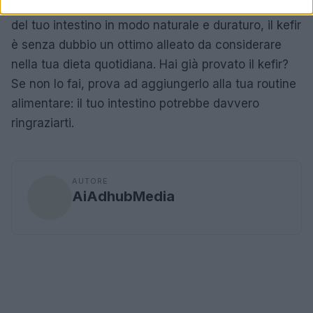
movimento quotidiano. Se desideri prenderti cura
del tuo intestino in modo naturale e duraturo, il kefir
è senza dubbio un ottimo alleato da considerare
nella tua dieta quotidiana. Hai già provato il kefir?
Se non lo fai, prova ad aggiungerlo alla tua routine
alimentare: il tuo intestino potrebbe davvero
ringraziarti.
AUTORE
AiAdhubMedia