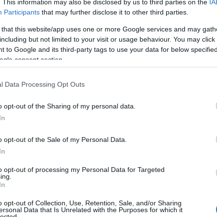
. This information may also be disclosed by us to third parties on the
IA
Participants
that may further disclose it to other third parties.
 that this website/app uses one or more Google services and may gath
including but not limited to your visit or usage behaviour. You may click 
 to Google and its third-party tags to use your data for below specifi
ogle consent section.
l Data Processing Opt Outs
o opt-out of the Sharing of my personal data.
In
o opt-out of the Sale of my Personal Data.
In
babà”, esprime perfettamente la sua visione della
to opt-out of processing my Personal Data for Targeted
i ingredienti campani di eccellenza, come i
ing.
In
di bufala Dop e la crema di noci di Sorrento.
o opt-out of Collection, Use, Retention, Sale, and/or Sharing
l sapore della pizza, ma raccontano anche una
ersonal Data that Is Unrelated with the Purposes for which it
lected.