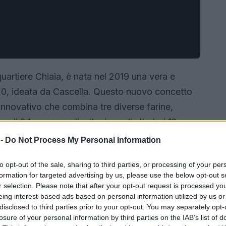
uartiere Chiaia, è nata nel 2019 una vera e
 3.0, ideata da Cascella. Questo nuovo concetto
 innovativo che combina tre diverse farine,
di 24 ore e una lievitazione di ulteriori 12 ore.
nte soffice e alveolato, con un tasso di
 -
Do Not Process My Personal Information
 un’esperienza di gusto mai vista prima.
to opt-out of the sale, sharing to third parties, or processing of your per
formation for targeted advertising by us, please use the below opt-out s
r selection. Please note that after your opt-out request is processed y
eing interest-based ads based on personal information utilized by us or
disclosed to third parties prior to your opt-out. You may separately opt-
losure of your personal information by third parties on the IAB’s list of