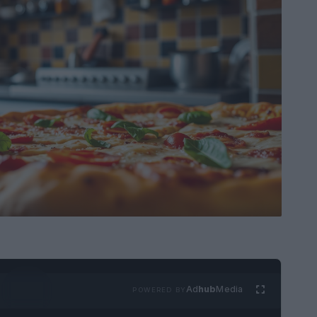
Ad
hub
Media
POWERED BY