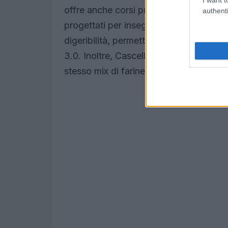
offre anche corsi professionali chiamat
authenti
progettati per insegnare a chef e appas
digeribilità, permettendo a chiunque di 
3.0. Inoltre, Cascella ha introdotto una 
stesso mix di farine, ampliando ulteriorm