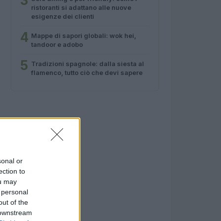
3
ristoranti si adattano alle nuove
esigenze dei clienti
4
Mappe di sapori globali: wok hei,
tandoor e adobo
5
Tradizioni spagnole: dalla siesta al
flamenco, tutto ciò che devi sapere
sonal or
ection to
ou may
 personal
out of the
 downstream