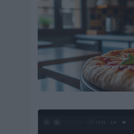
0:28 / 1:21
1
/
4