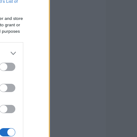
B’s List of
er and store
to grant or
ed purposes