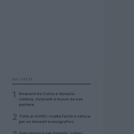
PIÙ LETTI
1
Itinerario tra Collio e Venezia:
cantine, ristoranti e musei da non
perdere
2
Torta ai mirtilli: ricetta facile e veloce
per un dessert scenografico
Solo dining e pet-friendly: come i