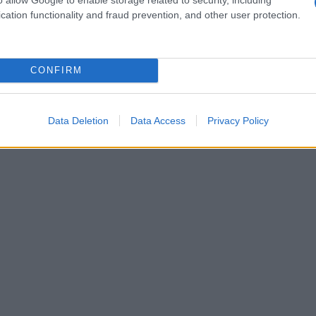
i “Corso di Pizza 3.0”. Questi corsi sono
cation functionality and fraud prevention, and other user protection.
sionati le tecniche di impasto ad alta
replicare a casa l’esperienza di una vera pizza
CONFIRM
linea di pane e dolci da forno, utilizzando lo
ente il suo repertorio culinario.
Data Deletion
Data Access
Privacy Policy