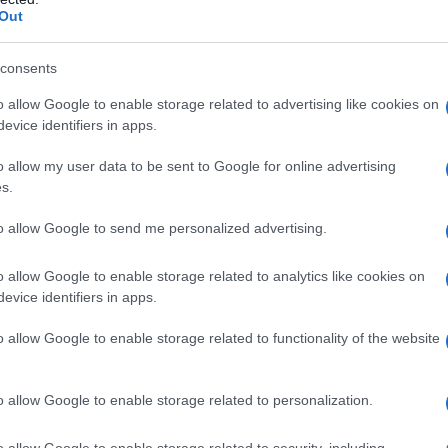
cina locale. La qualità degli ingredienti è
Out
ni morso, dove freschezza e autenticità si
consents
o allow Google to enable storage related to advertising like cookies on
i
evice identifiers in apps.
o allow my user data to be sent to Google for online advertising
o notorietà, tanto da essere inclusa nel 2022
s.
ori pizzerie del Paese. La guida ha apprezzato non
to allow Google to send me personalized advertising.
he l’ampia proposta di opzioni gluten-free,
 un pubblico più vasto. La combinazione di
o allow Google to enable storage related to analytics like cookies on
alati di molti, portando Cascella a espandere
evice identifiers in apps.
ue nuovi locali a Milano e uno a Roma.
o allow Google to enable storage related to functionality of the website
o allow Google to enable storage related to personalization.
ui. Oltre a deliziare i clienti con la sua pizza,
o allow Google to enable storage related to security, including