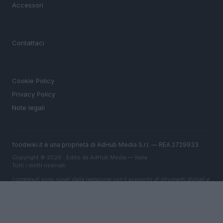
Accessori
MAGAZINE
Contattaci
LEGALE
Cookie Policy
Privacy Policy
Note legali
foodwiki.it è una proprietà di AdHub Media S.r.l. — REA 2729933
Copyright © 2026 · Edito da AdHub Media — Italia
Tutti i diritti riservati
I contenuti sono curati dalla redazione con il supporto di strumenti digitali e
realizzati in collaborazione con autori indipendenti.