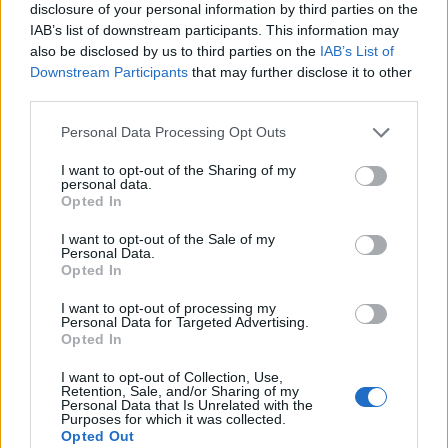
disclosure of your personal information by third parties on the
Minimalismo e praticità
IAB’s list of downstream participants. This information may
also be disclosed by us to third parties on the
IAB’s List of
La tendenza verso il minimalismo è un altro aspetto
Downstream Participants
that may further disclose it to other
fondamentale delle cucine industriali. Mobili dal
third parties.
design semplice ed essenziale, privi di fronzoli, si
Please note that this website/app uses one or more Google
Personal Data Processing Opt Outs
integrano perfettamente in spazi moderni. Questa
services and may gather and store information including but
not limited to your visit or usage behaviour. You may click to
I want to opt-out of the Sharing of my
scelta non solo facilita la manutenzione, ma
personal data.
grant or deny consent to Google and its third-party tags to
contribuisce anche a creare un’atmosfera
Opted In
use your data for below specified purposes in below Google
rilassante e ordinata. Le composizioni pensate per
consent section.
I want to opt-out of the Sale of my
Personal Data.
massimizzare la funzionalità sono sempre più
Opted In
richieste, rendendo le cucine industriali una scelta
I want to opt-out of processing my
ideale per chi cerca un equilibrio tra bellezza e
Personal Data for Targeted Advertising.
praticità.
Opted In
I want to opt-out of Collection, Use,
Retention, Sale, and/or Sharing of my
Personal Data that Is Unrelated with the
Purposes for which it was collected.
Opted Out