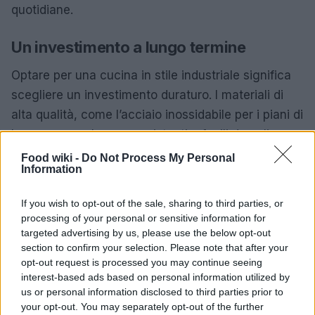
quotidiane.
Un investimento a lungo termine
Optare per una cucina in stile industriale significa
scegliere un investimento duraturo. I materiali di
alta qualità, come l’acciaio inossidabile per i piani di
lavoro, non solo sono resistenti e facili da pulire,
ma migliorano anche con il passare del tempo.
Food wiki -
Do Not Process My Personal
Information
Questo stile, infatti, è concepito per invecchiare
bene, mantenendo il suo fascino e la sua
If you wish to opt-out of the sale, sharing to third parties, or
funzionalità. La combinazione di legno e metallo, ad
processing of your personal or sensitive information for
esempio, non solo è esteticamente gradevole, ma
targeted advertising by us, please use the below opt-out
section to confirm your selection. Please note that after your
offre anche una versatilità che permette di
opt-out request is processed you may continue seeing
personalizzare ogni ambiente secondo i propri gusti
interest-based ads based on personal information utilized by
e necessità.
us or personal information disclosed to third parties prior to
your opt-out. You may separately opt-out of the further