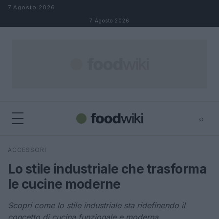
Salta al contenuto
7 Agosto 2026
7 Agosto 2026
⌕
×
⌕
ACCESSORI
Cerca
Lo stile industriale che trasforma
le cucine moderne
Scopri come lo stile industriale sta ridefinendo il
concetto di cucina funzionale e moderna.