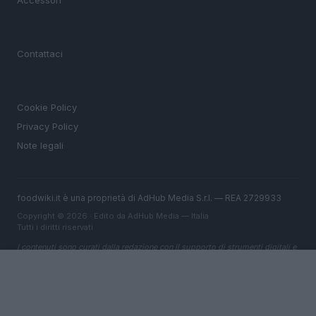
Accessori
MAGAZINE
Contattaci
LEGALE
Cookie Policy
Privacy Policy
Note legali
foodwiki.it è una proprietà di AdHub Media S.r.l. — REA 2729933
Copyright © 2026 · Edito da AdHub Media — Italia
Tutti i diritti riservati
I contenuti sono curati dalla redazione con il supporto di strumenti digitali e
realizzati in collaborazione con autori indipendenti.