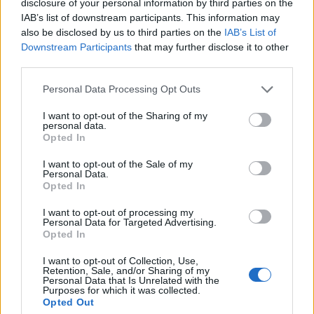
Un’esperienza indimenticabile per gli
disclosure of your personal information by third parties on the
ospiti
IAB’s list of downstream participants. This information may
also be disclosed by us to third parties on the
IAB’s List of
Downstream Participants
that may further disclose it to other
Oltre alla bellezza dei luoghi e alla sfarzosità dei
third parties.
festeggiamenti, i matrimoni indiani in Italia offrono
Please note that this website/app uses one or more Google
anche un’opportunità unica per gli ospiti di
Personal Data Processing Opt Outs
services and may gather and store information including but
esplorare il paese. Molti invitati approfittano
not limited to your visit or usage behaviour. You may click to
I want to opt-out of the Sharing of my
personal data.
dell’occasione per visitare le meraviglie italiane,
grant or deny consent to Google and its third-party tags to
Opted In
use your data for below specified purposes in below Google
rendendo l’evento non solo una celebrazione
consent section.
I want to opt-out of the Sale of my
dell’amore, ma anche un’esperienza culturale. La
Personal Data.
combinazione di tradizione indiana e bellezza
Opted In
italiana crea un’atmosfera magica, dove ogni
I want to opt-out of processing my
Personal Data for Targeted Advertising.
dettaglio è curato con attenzione, dal cibo ai riti,
Opted In
per garantire che ogni matrimonio sia un evento
I want to opt-out of Collection, Use,
memorabile.
Retention, Sale, and/or Sharing of my
Personal Data that Is Unrelated with the
Purposes for which it was collected.
Opted Out