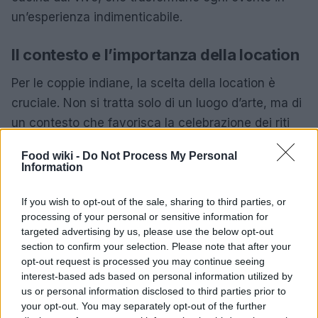
un’esperienza indimenticabile.
Il contesto e l’importanza della location
Per le coppie indiane, la scelta della location è
cruciale. Non si tratta solo di un luogo d’arte, ma di
un contesto che favorisca la celebrazione dei riti
tradizionali. Che si tratti di una villa storica o di una
Food wiki -
Do Not Process My Personal
località affacciata sul mare, l’importante è creare
Information
un’atmosfera di convivialità durante i tre giorni di
festeggiamenti. Durante il primo giorno, gli ospiti
If you wish to opt-out of the sale, sharing to third parties, or
processing of your personal or sensitive information for
possono gustare piatti italiani, ma nei giorni
targeted advertising by us, please use the below opt-out
successivi, la tradizione indiana prende il
section to confirm your selection. Please note that after your
sopravvento, con un’attenzione particolare al cibo
opt-out request is processed you may continue seeing
interest-based ads based on personal information utilized by
vegetariano, rispettando le usanze locali.
us or personal information disclosed to third parties prior to
your opt-out. You may separately opt-out of the further