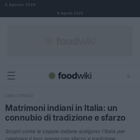
Salta al contenuto
8 Agosto 2026
8 Agosto 2026
⌕
×
⌕
CIBO ETNICO
Cerca
Matrimoni indiani in Italia: un
connubio di tradizione e sfarzo
Scopri come le coppie indiane scelgono l'Italia per
celebrare il loro amore con sfarzo e tradizione.