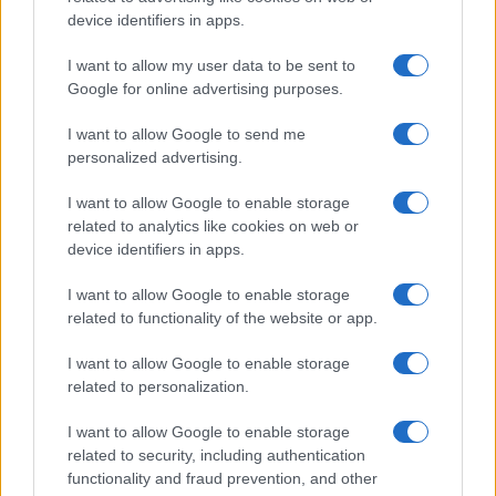
device identifiers in apps.
I want to allow my user data to be sent to
Google for online advertising purposes.
Conservazione e acquisto dei pistacchi
I want to allow Google to send me
Se hai la fortuna di avere dei pistacchi freschi, è
personalized advertising.
importante conservarli correttamente. L’ideale è
I want to allow Google to enable storage
tenerli in un luogo fresco e asciutto, lontano da
related to analytics like cookies on web or
luce e umidità per preservare il loro sapore e la loro
device identifiers in apps.
croccantezza. Non dimenticare di acquistare
I want to allow Google to enable storage
pistacchi di alta qualità; la freschezza è
related to functionality of the website or app.
fondamentale per apprezzarne appieno il gusto. In
molti negozi o online, puoi trovare diverse varietà,
I want to allow Google to enable storage
related to personalization.
dai pistacchi sgusciati a quelli in guscio, ognuno
con le sue peculiarità e vantaggi.
I want to allow Google to enable storage
related to security, including authentication
Un consiglio? Prova a comprare pistacchi al
functionality and fraud prevention, and other