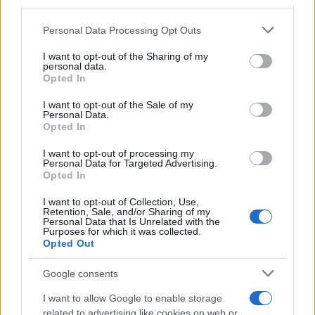
third parties.
Una volta, ho provato a preparare un semplice
Please note that this website/app uses one or more Google
risotto mantecato con pistacchi e un po’ di limone:
Personal Data Processing Opt Outs
services and may gather and store information including but
un’esplosione di freschezza e sapore! Ma non
not limited to your visit or usage behaviour. You may click to
I want to opt-out of the Sharing of my
personal data.
dimentichiamo anche gli aperitivi: i pistacchi tostati
grant or deny consent to Google and its third-party tags to
Opted In
use your data for below specified purposes in below Google
e salati sono un compagno perfetto per una buona
consent section.
I want to opt-out of the Sale of my
birra o un bicchiere di vino.
Personal Data.
Opted In
I want to opt-out of processing my
Personal Data for Targeted Advertising.
Opted In
I want to opt-out of Collection, Use,
Retention, Sale, and/or Sharing of my
Personal Data that Is Unrelated with the
Purposes for which it was collected.
Opted Out
Google consents
I want to allow Google to enable storage
related to advertising like cookies on web or