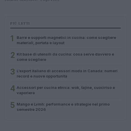
PIÙ LETTI
1
Barre e supporti magnetici in cucina: come scegliere
materiali, portata e layout
2
Kit base di utensili da cucina: cosa serve davvero e
come scegliere
3
L’export italiano di accessori moda in Canada: numeri
record e nuove opportunità
4
Accessori per cucina etnica: wok, tajine, cuociriso e
vaporiera
5
Mango e Lvmh: performance e strategie nel primo
semestre 2026