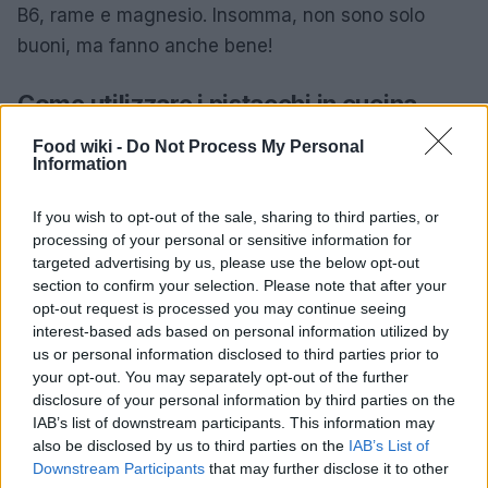
B6, rame e magnesio. Insomma, non sono solo
buoni, ma fanno anche bene!
Come utilizzare i pistacchi in cucina
Cucinare con i pistacchi è un’arte! Possono essere
Food wiki -
Do Not Process My Personal
Information
utilizzati in mille modi: dalla preparazione di salse a
base di pistacchio (prova a fare un pesto
If you wish to opt-out of the sale, sharing to third parties, or
alternativo con questi semi!) fino ad arrivare a dolci
processing of your personal or sensitive information for
targeted advertising by us, please use the below opt-out
irresistibili. Chi non ha mai assaporato un dolce al
section to confirm your selection. Please note that after your
pistacchio o una crema spalmabile? Eppure, non si
opt-out request is processed you may continue seeing
fermano qui. I pistacchi possono aggiungere
interest-based ads based on personal information utilized by
us or personal information disclosed to third parties prior to
croccantezza e un tocco di sapore a insalate, piatti
your opt-out. You may separately opt-out of the further
di carne e persino risotti. È sorprendente come un
disclosure of your personal information by third parties on the
semplice ingrediente possa trasformare un piatto
IAB’s list of downstream participants. This information may
also be disclosed by us to third parties on the
IAB’s List of
ordinario in qualcosa di straordinario.
Downstream Participants
that may further disclose it to other