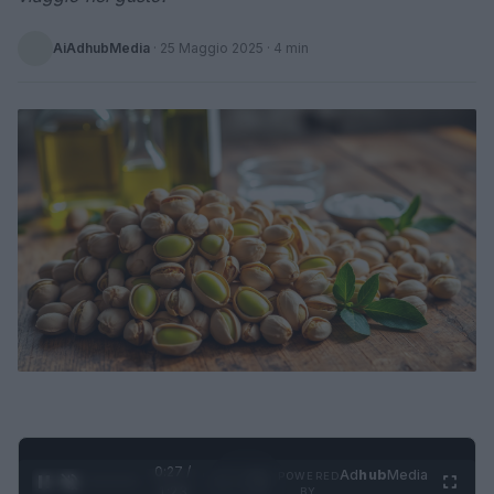
AiAdhubMedia
·
25 Maggio 2025
· 4 min
0:28 /
Ad
hub
Media
POWERED
1
/
4
1:23
BY