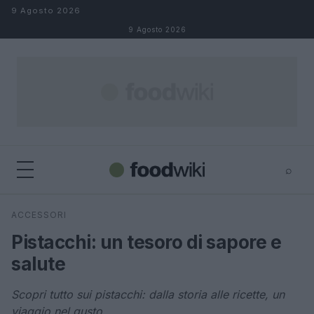
Salta al contenuto
9 Agosto 2026
9 Agosto 2026
⌕
×
⌕
ACCESSORI
Cerca
Pistacchi: un tesoro di sapore e
salute
Scopri tutto sui pistacchi: dalla storia alle ricette, un
viaggio nel gusto.