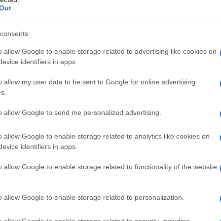
Out
di frutta secca
consents
e e gli anacardi in acqua fredda per 12 ore.
o allow Google to enable storage related to advertising like cookies on
evice identifiers in apps.
ndere la frutta secca più morbida e facile da
late gli ingredienti e trasferiteli in un frullatore.
o allow my user data to be sent to Google for online advertising
s.
no a ottenere una crema liscia. Se la consistenza
ciarla per una crema più fine. Conservate 240 g
to allow Google to send me personalized advertising.
nella salsa.
o allow Google to enable storage related to analytics like cookies on
evice identifiers in apps.
al curry
o allow Google to enable storage related to functionality of the website
 gli scalogni tritati in un cucchiaio d’olio. Nel
ate un’incisione a croce sulla parte superiore,
o allow Google to enable storage related to personalization.
ergeteli in acqua fredda. Questo metodo
o allow Google to enable storage related to security, including