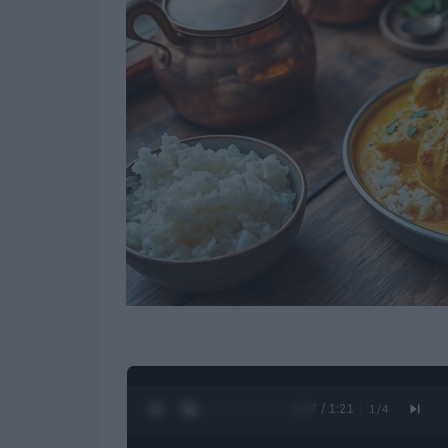
0:28 / 1:21
1
/
4