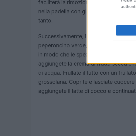
faciliterà la rimozione della buccia. Una 
authenti
nella padella con gli scalogni. Fate cu
tanto.
Successivamente, incorporate il curry in p
peperoncino verde, la curcuma e la fogl
in modo che le spezie sprigionino il lor
aggiungete la crema di frutta secca ch
di acqua. Frullate il tutto con un frull
grossolana. Coprite e lasciate cuocere 
aggiungete il latte di cocco e continuat