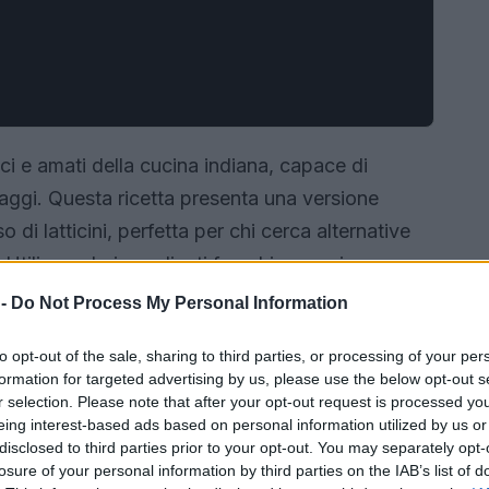
nici e amati della cucina indiana, capace di
saggi. Questa ricetta presenta una versione
di latticini, perfetta per chi cerca alternative
. Utilizzando ingredienti freschi e spezie
di sapori che porta direttamente in India.
 -
Do Not Process My Personal Information
to opt-out of the sale, sharing to third parties, or processing of your per
formation for targeted advertising by us, please use the below opt-out s
r selection. Please note that after your opt-out request is processed y
eing interest-based ads based on personal information utilized by us or
disclosed to third parties prior to your opt-out. You may separately opt-
losure of your personal information by third parties on the IAB’s list of