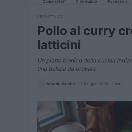
Come si fa?
Cibo etnico
Accessori
CIBO ETNICO
Pollo al curry 
latticini
Un piatto iconico della cucina indian
una delizia da provare.
AiAdhubMedia
·
27 Maggio 2025
· 3 min