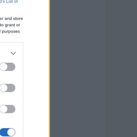
B’s List of
er and store
to grant or
ed purposes