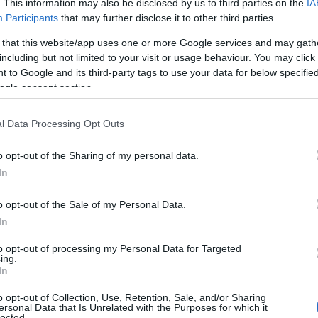
. This information may also be disclosed by us to third parties on the
IA
Participants
that may further disclose it to other third parties.
 that this website/app uses one or more Google services and may gath
including but not limited to your visit or usage behaviour. You may click 
 to Google and its third-party tags to use your data for below specifi
ogle consent section.
l Data Processing Opt Outs
o opt-out of the Sharing of my personal data.
In
o opt-out of the Sale of my Personal Data.
dorle, 240 g di anacardi, 240 g di acqua.
In
i maturi, 2 cucchiai di curry in polvere, 2 spicchi
 1 peperoncino verde, 1 cucchiaino di curcuma, 1
to opt-out of processing my Personal Data for Targeted
ing.
o.
In
, 2 cucchiai d’olio, 1 bicchiere di vino bianco, 2
o opt-out of Collection, Use, Retention, Sale, and/or Sharing
ersonal Data that Is Unrelated with the Purposes for which it
lected.