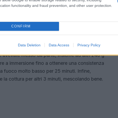
volta pelati, tagliateli a dadini e aggiungeteli
cation functionality and fraud prevention, and other user protection.
ocere per circa 5 minuti, mescolando di tanto in
CONFIRM
olvere, l’aglio e lo zenzero tritati, il
ia d’alloro. Cuocete a fuoco basso per 5 minuti,
Data Deletion
Data Access
Privacy Policy
o aroma. Rimuovete la foglia d’alloro e
e avevate messo da parte, insieme ad altri 240 g
atore a immersione fino a ottenere una consistenza
a fuoco molto basso per 25 minuti. Infine,
e la cottura per altri 3 minuti, mescolando bene.