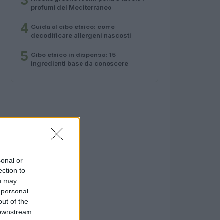
3
profumi del Mediterraneo
4
Guida al cibo etnico: come
decodificare allergeni nascosti
5
Cibo etnico in dispensa: 15
ingredienti base da conoscere
sonal or
ection to
ou may
 personal
out of the
 downstream