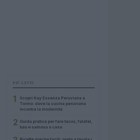
PIÙ LETTI
1
Scopri Kay Essenza Peruviana a
Torino: dove la cucina peruviana
incontra la modernità
2
Guida pratica per fare tacos, falafel,
bao e samosa a casa
Ricette greche facili: porta a tavola i