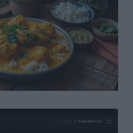
Ad
hub
Media
POWERED BY