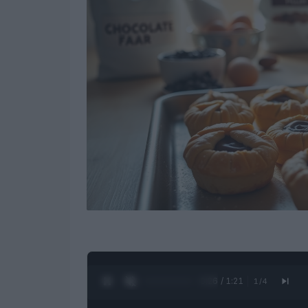
0:27 / 1:21
1
/
4