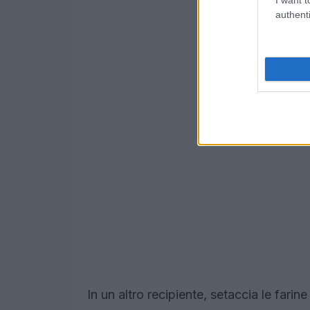
authenti
In un altro recipiente, setaccia le fari