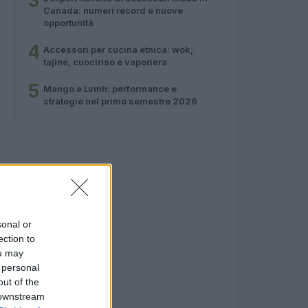
3
Canada: numeri record e nuove
opportunità
4
Accessori per cucina etnica: wok,
tajine, cuociriso e vaporiera
5
Mango e Lvmh: performance e
strategie nel primo semestre 2026
sonal or
ection to
ou may
 personal
out of the
 downstream