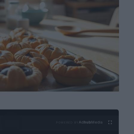
Ad
hub
Media
POWERED BY