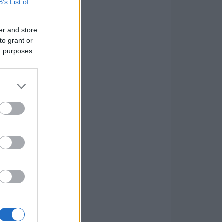
B’s List of
er and store
to grant or
ed purposes