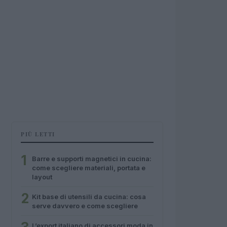
PIÙ LETTI
1
Barre e supporti magnetici in cucina:
come scegliere materiali, portata e
layout
2
Kit base di utensili da cucina: cosa
serve davvero e come scegliere
L’export italiano di accessori moda in