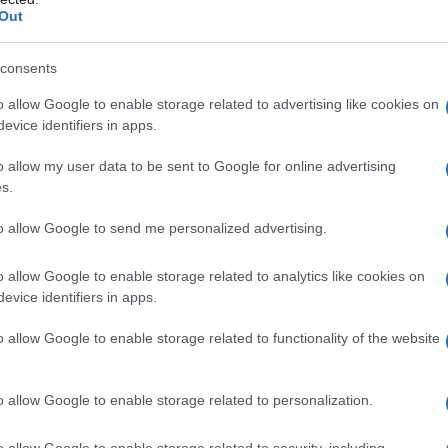
Out
consents
piacere
o allow Google to enable storage related to advertising like cookies on
evice identifiers in apps.
re
o allow my user data to be sent to Google for online advertising
irca 12 flauti, ideali per un dolce risveglio o una
s.
to allow Google to send me personalized advertising.
o
o allow Google to enable storage related to analytics like cookies on
evice identifiers in apps.
il latte a temperatura ambiente. Aggiungi il lievito
o allow Google to enable storage related to functionality of the website
é non sarà completamente sciolto. A questo
e preferisci, come la scorza di limone o di
o allow Google to enable storage related to personalization.
algamare bene. Incorpora l’uovo e continua a
to omogeneo.
o allow Google to enable storage related to security, including