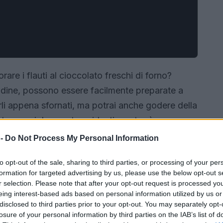
are i flauti al cioccolato freschi di forno?
endine, possono essere facilmente preparate a
arli appena sfornati, ma potrai anche godere della
e tue mani. In questa guida, ti mostrerò passo
ccolato sofficissimi e golosi, perfetti per una
 -
Do Not Process My Personal Information
ndividere con amici e familiari.
to opt-out of the sale, sharing to third parties, or processing of your per
formation for targeted advertising by us, please use the below opt-out s
r selection. Please note that after your opt-out request is processed y
eing interest-based ads based on personal information utilized by us or
disclosed to third parties prior to your opt-out. You may separately opt-
losure of your personal information by third parties on the IAB’s list of