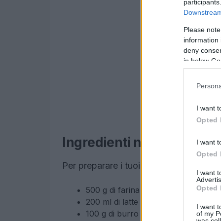
participants
Downstream 
Please note
information 
deny consent
in below Go
Persona
I want t
Opted 
Ingredienti necessari
I want t
Opted 
Per preparare i tuoi flauti al cioccolato
I want 
Advertis
Opted 
500 g di farina 00
200 ml di latte
I want t
100 g di burro morbido
of my P
was col