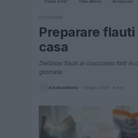
Come si fa?
Cibo etnico
Accessori
ACCESSORI
Preparare flauti 
casa
Deliziosi flauti al cioccolato fatti i
giornata.
AiAdhubMedia
·
1 Giugno 2025
· 4 min