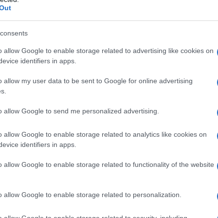
netica di Shibuya, con il suo famoso incrocio
Out
uali: il quartiere di Shinjuku, con i suoi vivaci
are qualche piatto tipico, magari accompagnato
consents
o allow Google to enable storage related to advertising like cookies on
evice identifiers in apps.
o, un polmone verde che ospita non solo musei
o allow my user data to be sent to Google for online advertising
lioso zoo. In primavera, la fioritura dei ciliegi
s.
perfetto per un picnic sotto i sakura,
to allow Google to send me personalized advertising.
o allow Google to enable storage related to analytics like cookies on
 Giappone
evice identifiers in apps.
o allow Google to enable storage related to functionality of the website
 il cuore della tradizione giapponese.
 zen, questa città è un Patrimonio dell’Umanità
o allow Google to enable storage related to personalization.
ri Taisha, famoso per i suoi mille torii rossi che
ontagna. La vista è semplicemente mozzafiato.
o allow Google to enable storage related to security, including