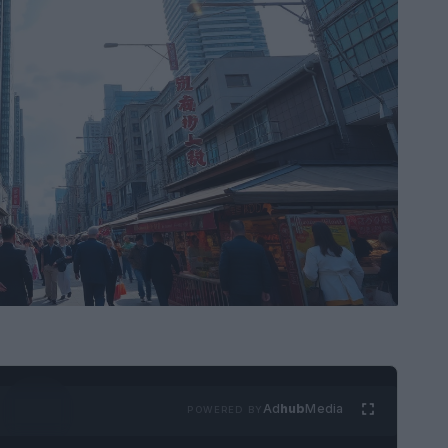
Ad
hub
Media
POWERED BY