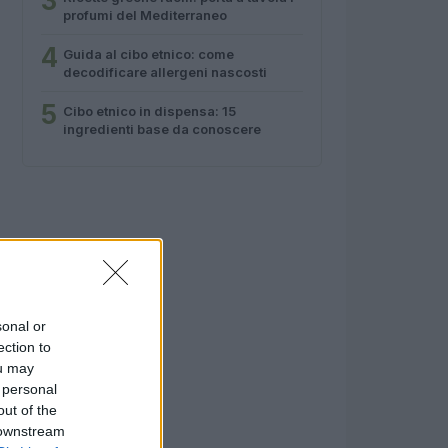
3
profumi del Mediterraneo
4
Guida al cibo etnico: come
decodificare allergeni nascosti
5
Cibo etnico in dispensa: 15
ingredienti base da conoscere
sonal or
ection to
ou may
 personal
out of the
 downstream