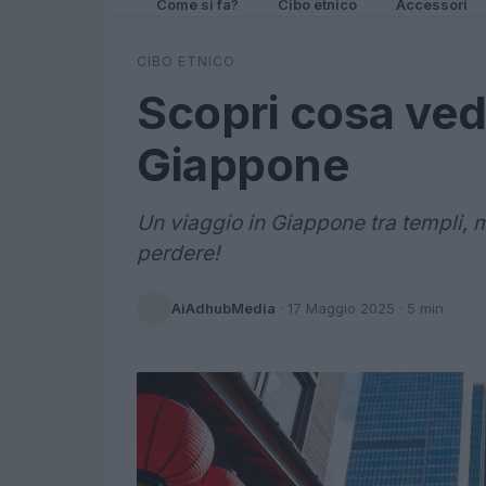
Come si fa?
Cibo etnico
Accessori
CIBO ETNICO
Scopri cosa vede
Giappone
Un viaggio in Giappone tra templi, m
perdere!
AiAdhubMedia
·
17 Maggio 2025
· 5 min