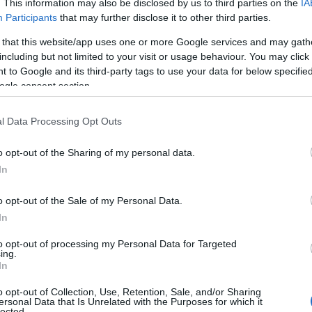
. This information may also be disclosed by us to third parties on the
IA
Participants
that may further disclose it to other third parties.
 that this website/app uses one or more Google services and may gath
including but not limited to your visit or usage behaviour. You may click 
 to Google and its third-party tags to use your data for below specifi
ogle consent section.
l Data Processing Opt Outs
o opt-out of the Sharing of my personal data.
In
o opt-out of the Sale of my Personal Data.
à e tradizione
In
to opt-out of processing my Personal Data for Targeted
tappe da considerare. Questa metropoli è un
ing.
In
e stili di vita. Passeggiando per le sue strade,
o opt-out of Collection, Use, Retention, Sale, and/or Sharing
iji Jingu, immerso in una foresta lussureggiante,
ersonal Data that Is Unrelated with the Purposes for which it
lected.