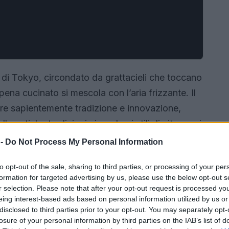
 di Tokyo, circondato da grattacieli che toccano
pena cucinato si mescola con l’aria frizzante. Il
re sapientemente tradizione e innovazione,
le antiche tradizioni ai moderni stili di vita, ogni
na storia. Ma cosa vedere e fare durante il tuo
 -
Do Not Process My Personal Information
 Scopriamo insieme alcuni dei luoghi e delle
to opt-out of the sale, sharing to third parties, or processing of your per
appone ha da offrire!
formation for targeted advertising by us, please use the below opt-out s
r selection. Please note that after your opt-out request is processed y
eing interest-based ads based on personal information utilized by us or
disclosed to third parties prior to your opt-out. You may separately opt-
losure of your personal information by third parties on the IAB’s list of