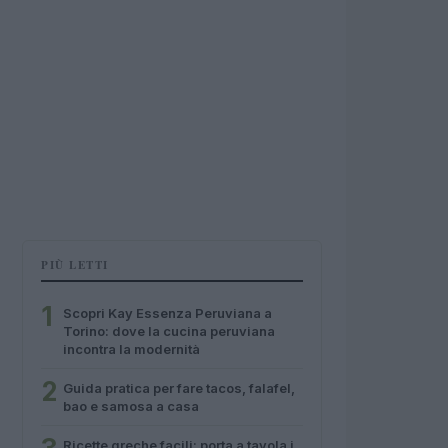
PIÙ LETTI
1
Scopri Kay Essenza Peruviana a
Torino: dove la cucina peruviana
incontra la modernità
2
Guida pratica per fare tacos, falafel,
bao e samosa a casa
Ricette greche facili: porta a tavola i