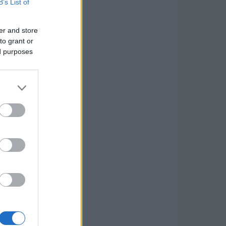
B’s List of
er and store
to grant or
ed purposes