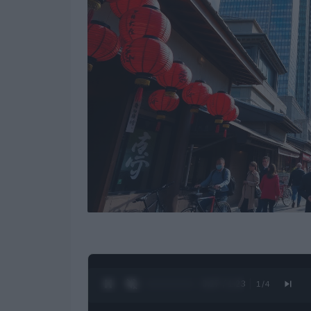
0:28 / 1:23
1
/
4