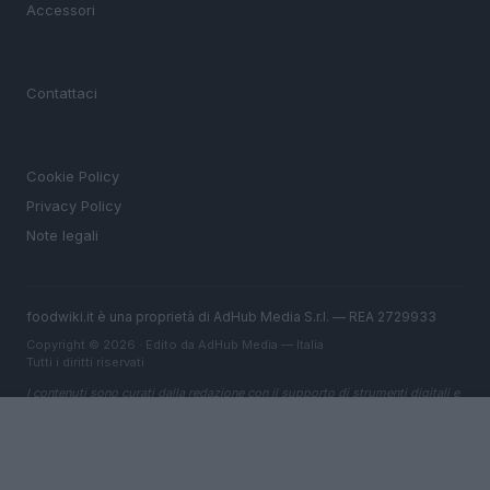
Accessori
MAGAZINE
Contattaci
LEGALE
Cookie Policy
Privacy Policy
Note legali
foodwiki.it è una proprietà di AdHub Media S.r.l. — REA 2729933
Copyright © 2026 · Edito da AdHub Media — Italia
Tutti i diritti riservati
I contenuti sono curati dalla redazione con il supporto di strumenti digitali e
realizzati in collaborazione con autori indipendenti.