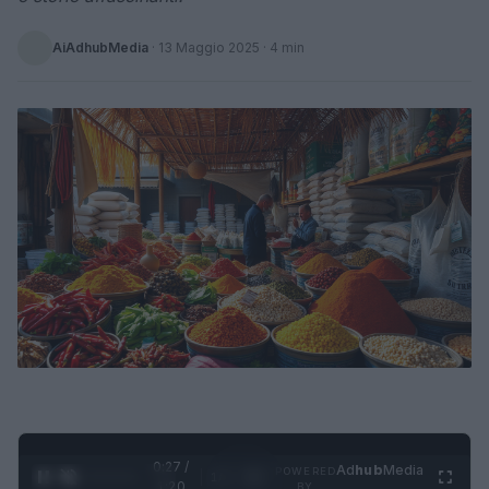
AiAdhubMedia
·
13 Maggio 2025
· 4 min
0:28 /
Ad
hub
Media
POWERED
1
/
4
1:20
BY