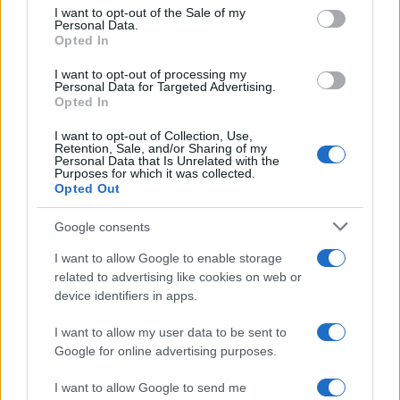
consent section.
baklava turca, ricca di noci e sciroppo, ai mochi
I want to opt-out of the Sale of my
Personal Data.
giapponesi, dolcetti di riso ripieni di pasta di fagioli
Opted In
rossi, ogni dolce racconta una storia. Ma voglio
I want to opt-out of processing my
Personal Data for Targeted Advertising.
parlarti di un dolce che ho scoperto in Indonesia: il
Opted In
klepon, delle palline di riso glutinoso ripiene di
I want to opt-out of Collection, Use,
zucchero di palma e avvolte nel cocco grattugiato.
Retention, Sale, and/or Sharing of my
Personal Data that Is Unrelated with the
Prova a farli a casa e vedrai che bellezza!
Purposes for which it was collected.
Opted Out
200 g di farina di riso glutinoso
100 ml di acqua
Google consents
50 g di zucchero di palma
I want to allow Google to enable storage
Cocco grattugiato per guarnire
related to advertising like cookies on web or
device identifiers in apps.
Forma delle palline di pasta con un po’ di zucchero
I want to allow my user data to be sent to
di palma all’interno. Cuocile in acqua bollente fino a
Google for online advertising purposes.
quando non vengono a galla. Passale nel cocco
grattugiato e gustale calde. Sarà un’esperienza
I want to allow Google to send me