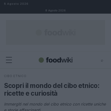
Salta al contenuto
8 Agosto 2026
8 Agosto 2026
⌕
×
⌕
CIBO ETNICO
Cerca
Scopri il mondo del cibo etnico:
ricette e curiosità
Immergiti nel mondo del cibo etnico con ricette uniche
e storie affascinanti.