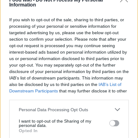
400 g di ceci in scatola
Information
1 cipolla tritata
2 spicchi d’aglio
If you wish to opt-out of the sale, sharing to third parties, or
1 cucchiaio di prezzemolo tritato
processing of your personal or sensitive information for
1 cucchiaino di cumino
targeted advertising by us, please use the below opt-out
section to confirm your selection. Please note that after your
Farina di ceci q.b.
opt-out request is processed you may continue seeing
Olio per friggere
interest-based ads based on personal information utilized by
us or personal information disclosed to third parties prior to
Frulla i ceci, la cipolla, l’aglio, il prezzemolo e le
your opt-out. You may separately opt-out of the further
spezie in un mixer. Formate delle palline e passatele
disclosure of your personal information by third parties on the
IAB’s list of downstream participants. This information may
nella farina di ceci. Friggi in olio caldo fino a
also be disclosed by us to third parties on the
IAB’s List of
doratura. Servi con hummus e pita per
Downstream Participants
that may further disclose it to other
un’esperienza autentica!
third parties.
Please note that this website/app uses one or more Google
Personal Data Processing Opt Outs
Dolci dal mondo: dessert etnici da non
services and may gather and store information including but
perdere
not limited to your visit or usage behaviour. You may click to
I want to opt-out of the Sharing of my
personal data.
grant or deny consent to Google and its third-party tags to
Opted In
I dessert etnici sono un capitolo a parte. Dalla
use your data for below specified purposes in below Google