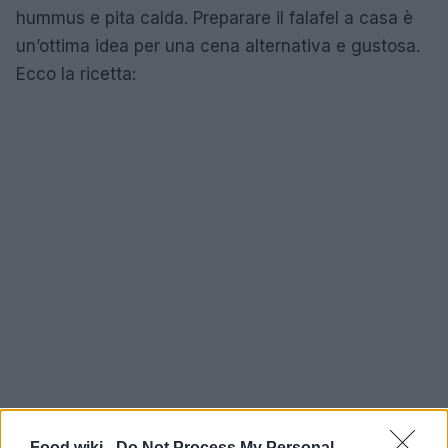
hummus e pita calda. Preparare il falafel a casa è
un’ottima idea per una cena alternativa e gustosa.
Ecco la ricetta:
Food wiki -
Do Not Process My Personal