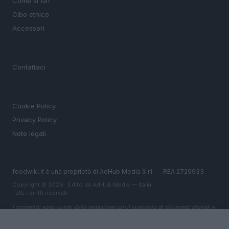
Come si fa?
Cibo etnico
Accessori
MAGAZINE
Contattaci
LEGALE
Cookie Policy
Privacy Policy
Note legali
foodwiki.it è una proprietà di AdHub Media S.r.l. — REA 2729933
Copyright © 2026 · Edito da AdHub Media — Italia
Tutti i diritti riservati
I contenuti sono curati dalla redazione con il supporto di strumenti digitali e
realizzati in collaborazione con autori indipendenti.