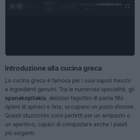
0:28 /
Ad
hub
Media
POWERED
1
/
4
1:21
BY
Introduzione alla cucina greca
La cucina greca è famosa per i suoi sapori freschi
e ingredienti genuini. Tra le numerose specialità, gli
spanakopitakia
, deliziosi fagottini di pasta fillo
ripieni di spinaci e feta, occupano un posto d’onore.
Questi stuzzichini sono perfetti per un antipasto o
un aperitivo, capaci di conquistare anche i palati
più esigenti.