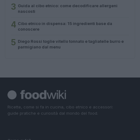
3
Guida al cibo etnico: come decodificare allergeni
nascosti
4
Cibo etnico in dispensa: 15 ingredienti base da
conoscere
5
Diego Rossi toglie vitello tonnato e tagliatelle burro e
parmigiano dal menu
Ricette, come si fa in cucina, cibo etnico e accessori:
guide pratiche e curiosità dal mondo del food.
SEZIONI