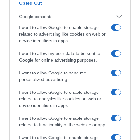
Opted Out
Erbe aromatiche fresche come aneto o
Google consents
prezzemolo
Altri formaggi come ricotta o mozzarella
I want to allow Google to enable storage
related to advertising like cookies on web or
Proteine come pollo o gamberi per una
device identifiers in apps.
versione più sostanziosa
I want to allow my user data to be sent to
Ogni variazione porterà un tocco unico al tuo
Google for online advertising purposes.
piatto, permettendoti di personalizzare la ricetta a
I want to allow Google to send me
tuo piacimento.
personalized advertising.
Altre ricette greche da provare
I want to allow Google to enable storage
related to analytics like cookies on web or
Oltre agli spanakopitakia, la cucina greca offre
device identifiers in apps.
molte altre prelibatezze che vale la pena provare.
I want to allow Google to enable storage
Ecco alcune idee:
related to functionality of the website or app.
Pasta al forno con feta e spinaci:
un piatto
I want to allow Google to enable storage