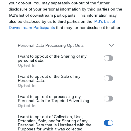
your opt-out. You may separately opt-out of the further
Varianti della ricetta
disclosure of your personal information by third parties on the
IAB’s list of downstream participants. This information may
also be disclosed by us to third parties on the
IAB’s List of
Esistono molte varianti degli spanakopitakia. Puoi
Downstream Participants
that may further disclose it to other
provare ad aggiungere ingredienti come:
third parties.
Please note that this website/app uses one or more Google
Personal Data Processing Opt Outs
services and may gather and store information including but
not limited to your visit or usage behaviour. You may click to
I want to opt-out of the Sharing of my
personal data.
grant or deny consent to Google and its third-party tags to
Opted In
use your data for below specified purposes in below Google
consent section.
I want to opt-out of the Sale of my
Personal Data.
Opted In
I want to opt-out of processing my
Personal Data for Targeted Advertising.
Opted In
I want to opt-out of Collection, Use,
Retention, Sale, and/or Sharing of my
Personal Data that Is Unrelated with the
Purposes for which it was collected.