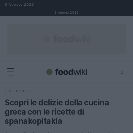
Salta al contenuto
6 Agosto 2026
6 Agosto 2026
⌕
×
⌕
CIBO ETNICO
Cerca
Scopri le delizie della cucina
greca con le ricette di
spanakopitakia