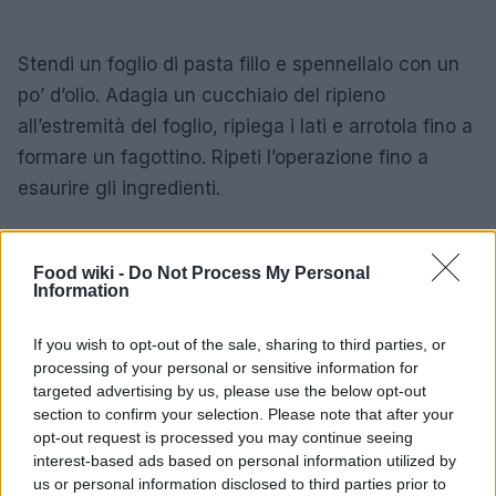
Stendi un foglio di pasta fillo e spennellalo con un
po’ d’olio. Adagia un cucchiaio del ripieno
all’estremità del foglio, ripiega i lati e arrotola fino a
formare un fagottino. Ripeti l’operazione fino a
esaurire gli ingredienti.
Cottura degli spanakopitakia
Food wiki -
Do Not Process My Personal
Disponi i fagottini su una teglia rivestita di carta da
Information
forno e spennellali con un po’ d’olio d’oliva. Cuoci in
If you wish to opt-out of the sale, sharing to third parties, or
forno preriscaldato a 180 gradi per circa 25-30
processing of your personal or sensitive information for
minuti, o fino a quando non saranno dorati e
targeted advertising by us, please use the below opt-out
croccanti. Gli spanakopitakia possono essere
section to confirm your selection. Please note that after your
opt-out request is processed you may continue seeing
serviti caldi o a temperatura ambiente, rendendoli
interest-based ads based on personal information utilized by
un antipasto versatile e appetitoso.
us or personal information disclosed to third parties prior to