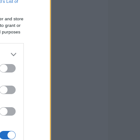
B’s List of
er and store
to grant or
ed purposes