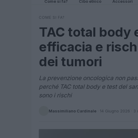
Come si fa?
Cibo etnico
Accessori
COME SI FA?
TAC total body 
efficacia e risc
dei tumori
La prevenzione oncologica non pass
perché TAC total body e test del sa
sono i rischi
Massimiliano Cardinale
·
14 Giugno 2026
· 3 