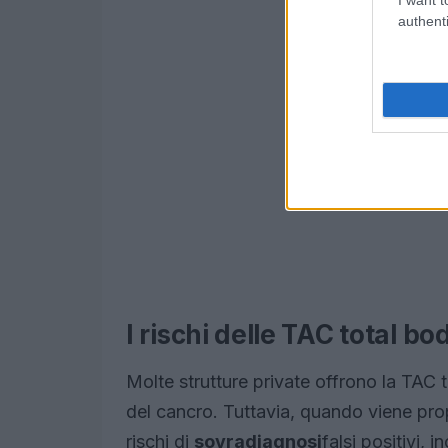
authenti
I rischi delle TAC total bo
Molte strutture private offrono la TAC
del cancro. Tuttavia, quando viene propo
rischi di
sovradiagnosi
falsi positivi,