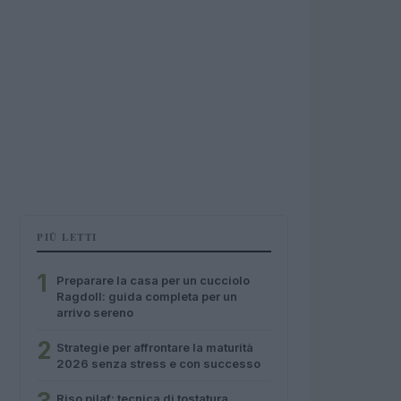
PIÙ LETTI
1
Preparare la casa per un cucciolo
Ragdoll: guida completa per un
arrivo sereno
2
Strategie per affrontare la maturità
2026 senza stress e con successo
Riso pilaf: tecnica di tostatura,