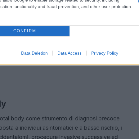
cation functionality and fraud prevention, and other user protection.
CONFIRM
Data Deletion
Data Access
Privacy Policy
dy
 total body come strumento di diagnosi precoce
sta a individui asintomatici e a basso rischio, i
 incidentalomi, procedure invasive successive ed