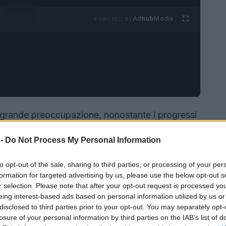
Ad
hub
Media
POWERED BY
 grande preoccupazione, nonostante i progressi
tia. La diagnosi precoce è fondamentale per
 -
Do Not Process My Personal Information
ma molti italiani evitano gli esami di screening
ario nazionale, come la mammografia, il Pap test
to opt-out of the sale, sharing to third parties, or processing of your per
formation for targeted advertising by us, please use the below opt-out s
r selection. Please note that after your opt-out request is processed y
eing interest-based ads based on personal information utilized by us or
disclosed to third parties prior to your opt-out. You may separately opt-
losure of your personal information by third parties on the IAB’s list of