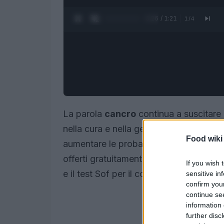
0:27 / 1:21
1
/
4
La parola
cancro
continua a suscitare
nella cura e nella gestione della malat
Food wiki
aumentare le probabilità di guarigione, 
offerti gratuitamente dal Sistema sanit
If you wish 
e il test Sof per il colon-retto.
sensitive in
confirm you
continue se
information 
further disc