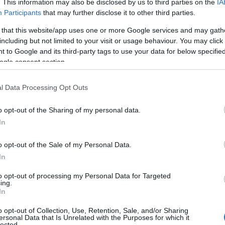
. This information may also be disclosed by us to third parties on the
IA
Participants
that may further disclose it to other third parties.
 that this website/app uses one or more Google services and may gath
including but not limited to your visit or usage behaviour. You may click 
 to Google and its third-party tags to use your data for below specifi
ogle consent section.
l Data Processing Opt Outs
o opt-out of the Sharing of my personal data.
In
o opt-out of the Sale of my Personal Data.
In
uto il mercato della
prevenzione
to opt-out of processing my Personal Data for Targeted
e TAC total body offerti a pagamento come
ing.
In
nto sono efficaci davvero?
o opt-out of Collection, Use, Retention, Sale, and/or Sharing
ersonal Data that Is Unrelated with the Purposes for which it
lected.