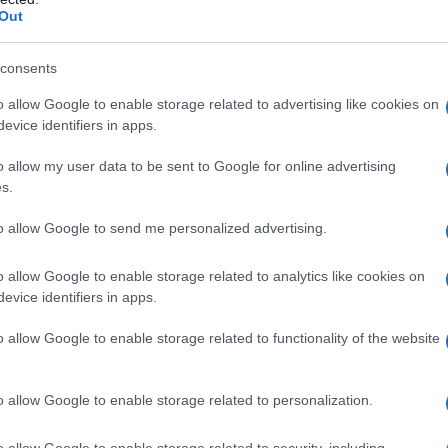
ione personalizzata
Out
roprio mercato della
prevenzione
consents
 costosi vengono proposti direttamente ai
o allow Google to enable storage related to advertising like cookies on
tarie che sfruttano paure profonde, come il
evice identifiers in apps.
 per il cancro. Il messaggio implicito è che
più si
o allow my user data to be sent to Google for online advertising
va conferma nelle evidenze scientifiche attuali.
s.
onizzanti, il cui rischio individuale, seppur basso,
to allow Google to send me personalized advertising.
ttato senza una valida indicazione clinica. La
o allow Google to enable storage related to analytics like cookies on
strazione che gli esami producano un beneficio
evice identifiers in apps.
creening. Nelle persone sane, la TAC total body
o allow Google to enable storage related to functionality of the website
à o aumentare l’aspettativa di vita.
o allow Google to enable storage related to personalization.
o allow Google to enable storage related to security, including