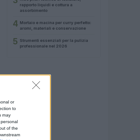
3
rapporto liquidi e cottura a
assorbimento
4
Mortaio e macina per curry perfetto:
aromi, materiali e conservazione
5
Strumenti essenziali per la pulizia
professionale nel 2026
sonal or
ection to
ou may
 personal
out of the
 downstream