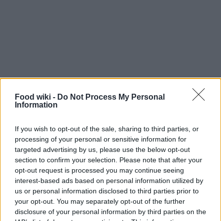
Consigli per la conservazione e varianti
Food wiki -
Do Not Process My Personal
Information
Se hai preparato più porzioni, puoi conservare le
zucchine e bresaola in un contenitore ermetico in
If you wish to opt-out of the sale, sharing to third parties, or
frigorifero per un massimo di 1-2 giorni. Per chi
processing of your personal or sensitive information for
targeted advertising by us, please use the below opt-out
desidera una versione vegetariana, il tofu
section to confirm your selection. Please note that after your
affumicato o affettati vegetariani possono essere
opt-out request is processed you may continue seeing
ottime alternative alla bresaola. Questa ricetta è
interest-based ads based on personal information utilized by
us or personal information disclosed to third parties prior to
anche perfetta per chi segue una dieta a basso
your opt-out. You may separately opt-out of the further
contenuto di carboidrati, grazie alla sua semplicità
disclosure of your personal information by third parties on the