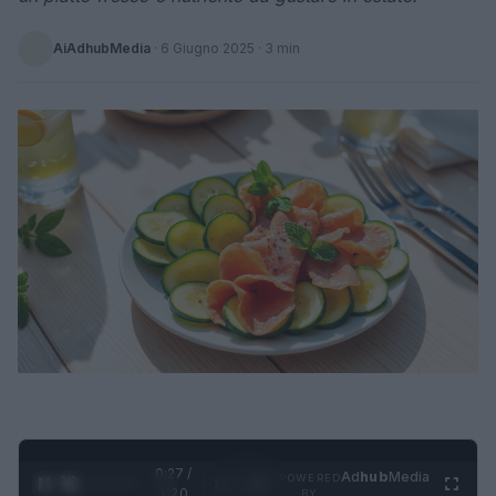
AiAdhubMedia
·
6 Giugno 2025
· 3 min
0:28 /
Ad
hub
Media
POWERED
1
/
4
1:20
BY