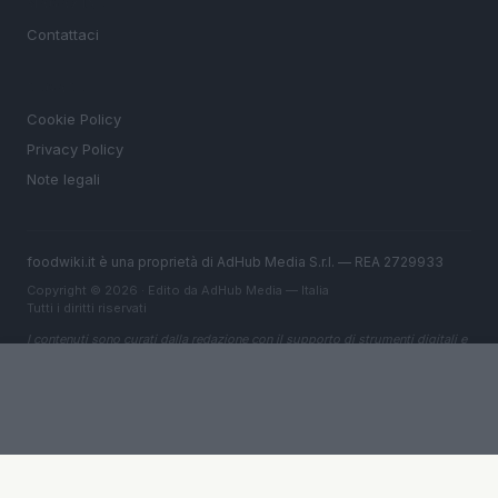
MAGAZINE
Contattaci
LEGALE
Cookie Policy
Privacy Policy
Note legali
foodwiki.it è una proprietà di AdHub Media S.r.l. — REA 2729933
Copyright © 2026 · Edito da AdHub Media — Italia
Tutti i diritti riservati
I contenuti sono curati dalla redazione con il supporto di strumenti digitali e
realizzati in collaborazione con autori indipendenti.