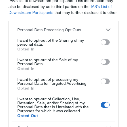
e leggerezza.
IAB’s list of downstream participants. This information may
also be disclosed by us to third parties on the
IAB’s List of
Downstream Participants
that may further disclose it to other
Il tocco finale
third parties.
Per rendere il tuo piatto ancora più irresistibile,
Please note that this website/app uses one or more Google
Personal Data Processing Opt Outs
abbina le zucchine e bresaola con del pane
services and may gather and store information including but
not limited to your visit or usage behaviour. You may click to
I want to opt-out of the Sharing of my
integrale o una fetta di pane tostato. Questo non
personal data.
grant or deny consent to Google and its third-party tags to
Opted In
solo aggiunge consistenza al pasto, ma offre
use your data for below specified purposes in below Google
anche un equilibrio nutrizionale maggiore. In estate,
consent section.
I want to opt-out of the Sale of my
Personal Data.
questa ricetta diventa un must, ideale per un
Opted In
pranzo veloce o una cena con amici.
I want to opt-out of processing my
Personal Data for Targeted Advertising.
Domande frequenti
Opted In
Posso sostituire la bresaola?
Sì, puoi usare
I want to opt-out of Collection, Use,
Retention, Sale, and/or Sharing of my
tofu affumicato o affettati vegetali per una
Personal Data that Is Unrelated with the
versione senza carne.
Purposes for which it was collected.
Opted Out
Come conservo le zucchine avanzate?
Conservale in frigorifero in un contenitore