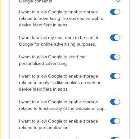
Google consents
ermetico per 1-2 giorni.
I want to allow Google to enable storage
È adatta a chi segue una dieta a basso
related to advertising like cookies on web or
contenuto di carboidrati?
Assolutamente, è
device identifiers in apps.
una scelta leggera e nutriente senza carboidrati
complessi.
I want to allow my user data to be sent to
Google for online advertising purposes.
In sintesi, le zucchine e bresaola al limone non
I want to allow Google to send me
rappresentano solo un piatto delizioso, ma anche
personalized advertising.
una scelta sana e rapida, perfetta per le calde
giornate estive. La semplicità della preparazione e
I want to allow Google to enable storage
related to analytics like cookies on web or
la freschezza degli ingredienti rendono questa
device identifiers in apps.
ricetta un vero e proprio jolly da portare in tavola.
I want to allow Google to enable storage
related to functionality of the website or app.
I want to allow Google to enable storage
related to personalization.