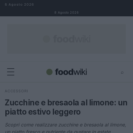
Salta al contenuto
8 Agosto 2026
8 Agosto 2026
⌕
×
⌕
ACCESSORI
Cerca
Zucchine e bresaola al limone: un
piatto estivo leggero
Scopri come realizzare zucchine e bresaola al limone,
un piatto fresco e nutriente da gustare in estate.