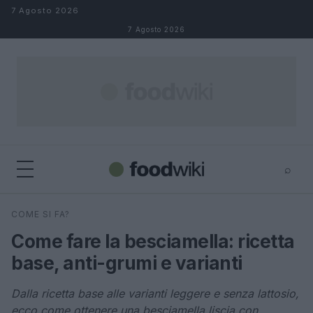
Salta al contenuto
7 Agosto 2026
7 Agosto 2026
⌕
×
⌕
COME SI FA?
Cerca
Come fare la besciamella: ricetta
base, anti-grumi e varianti
Dalla ricetta base alle varianti leggere e senza lattosio,
ecco come ottenere una besciamella liscia con