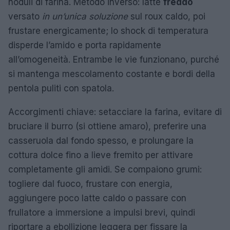
noduli di farina. Metodo inverso: latte
freddo
versato
in un’unica soluzione
sul roux caldo, poi
frustare energicamente; lo shock di temperatura
disperde l’amido e porta rapidamente
all’omogeneità. Entrambe le vie funzionano, purché
si mantenga mescolamento costante e bordi della
pentola puliti con spatola.
Accorgimenti chiave: setacciare la farina, evitare di
bruciare il burro (si ottiene amaro), preferire una
casseruola dal fondo spesso, e prolungare la
cottura dolce fino a lieve fremito per attivare
completamente gli amidi. Se compaiono grumi:
togliere dal fuoco, frustare con energia,
aggiungere poco latte caldo o passare con
frullatore a immersione a impulsi brevi, quindi
riportare a ebollizione leggera per fissare la