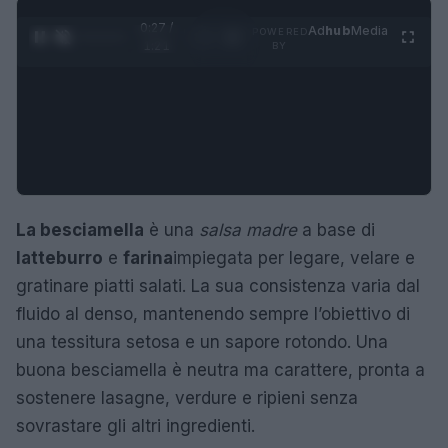
0:28 /
Ad
hub
Media
POWERED
1
/
4
1:21
BY
La besciamella
è una
salsa madre
a base di
latte
burro
e
farina
impiegata per legare, velare e
gratinare piatti salati. La sua consistenza varia dal
fluido al denso, mantenendo sempre l’obiettivo di
una tessitura setosa e un sapore rotondo. Una
buona besciamella è neutra ma carattere, pronta a
sostenere lasagne, verdure e ripieni senza
sovrastare gli altri ingredienti.