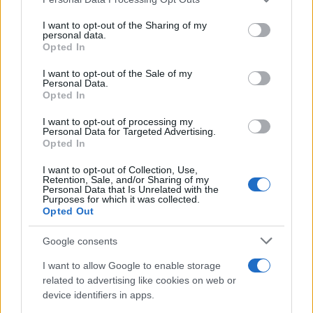
services and may gather and store information including but
not limited to your visit or usage behaviour. You may click to
I want to opt-out of the Sharing of my
personal data.
grant or deny consent to Google and its third-party tags to
Opted In
use your data for below specified purposes in below Google
consent section.
Varianti leggere e senza lattosio
I want to opt-out of the Sale of my
Personal Data.
Opted In
Per alleggerire, si può ridurre il
burro
(es. 40–50 g
su 1 litro) e aumentare la cottura per stabilizzare
I want to opt-out of processing my
Personal Data for Targeted Advertising.
l’addensamento, oppure sostituire parte del burro
Opted In
con
olio
dal sapore delicato. In alternativa, usare
I want to opt-out of Collection, Use,
latte parzialmente scremato mantenendo le stesse
Retention, Sale, and/or Sharing of my
Personal Data that Is Unrelated with the
proporzioni di farina per non sacrificare la tenuta.
Purposes for which it was collected.
Opted Out
Un pizzico di noce moscata e sale marino fine
completano l’equilibrio aromatico senza aggiungere
Google consents
ricchezza superflua.
I want to allow Google to enable storage
related to advertising like cookies on web or
Per una versione
senza lattosio
sono pratiche tre
device identifiers in apps.
strade: latte
delattosato
con burro chiarificato;