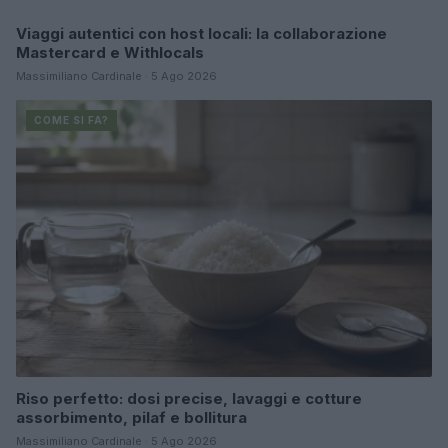
Viaggi autentici con host locali: la collaborazione
COME SI FA?
Mastercard e Withlocals
Massimiliano Cardinale · 5 Ago 2026
COME SI FA?
Riso perfetto: dosi precise, lavaggi e cotture
assorbimento, pilaf e bollitura
Massimiliano Cardinale · 5 Ago 2026