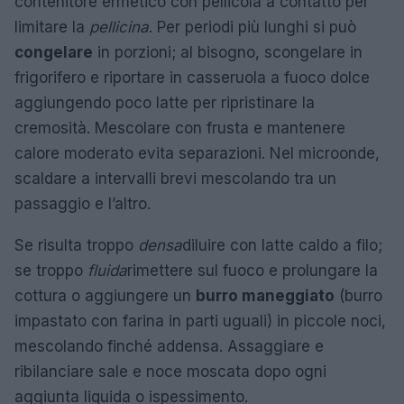
contenitore ermetico con pellicola a contatto per
limitare la
pellicina
. Per periodi più lunghi si può
congelare
in porzioni; al bisogno, scongelare in
frigorifero e riportare in casseruola a fuoco dolce
aggiungendo poco latte per ripristinare la
cremosità. Mescolare con frusta e mantenere
calore moderato evita separazioni. Nel microonde,
scaldare a intervalli brevi mescolando tra un
passaggio e l’altro.
Se risulta troppo
densa
diluire con latte caldo a filo;
se troppo
fluida
rimettere sul fuoco e prolungare la
cottura o aggiungere un
burro maneggiato
(burro
impastato con farina in parti uguali) in piccole noci,
mescolando finché addensa. Assaggiare e
ribilanciare sale e noce moscata dopo ogni
aggiunta liquida o ispessimento.