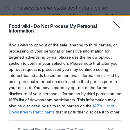
Per una
besciamella fluida
destinata a salse
gratinate leggere, adottare 50 g + 50 g su 1 litro.
Per una
farcia sostenuta
o timballi, ricorrere a 100
Food wiki -
Do Not Process My Personal
Information
g + 100 g. La densità si verifica con la prova del
velo sul cucchiaio: traccia col dito, la linea deve
If you wish to opt-out of the sale, sharing to third parties, or
restare netta ma non eccessivamente spessa.
processing of your personal or sensitive information for
targeted advertising by us, please use the below opt-out
section to confirm your selection. Please note that after your
opt-out request is processed you may continue seeing
interest-based ads based on personal information utilized by
us or personal information disclosed to third parties prior to
your opt-out. You may separately opt-out of the further
disclosure of your personal information by third parties on the
IAB’s list of downstream participants. This information may
also be disclosed by us to third parties on the
IAB’s List of
Downstream Participants
that may further disclose it to other
third parties.
Please note that this website/app uses one or more Google
Personal Data Processing Opt Outs