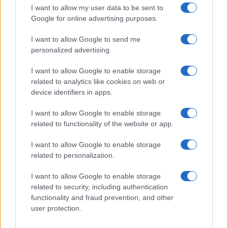
I want to allow my user data to be sent to
latte delattosato e
olio
al posto del burro; bevande
Google for online advertising purposes.
vegetali neutre (soia o avena) con olio. In
I want to allow Google to send me
quest’ultimo caso, scegliere liquidi non zuccherati e
personalized advertising.
dal profilo pulito per non alterare il gusto. Le
proporzioni di farina restano identiche; se si usa
I want to allow Google to enable storage
related to analytics like cookies on web or
olio, aggiungerlo in quantità pari al burro previsto e
device identifiers in apps.
scaldarlo brevemente prima di unire la farina.
I want to allow Google to enable storage
Versioni aromatizzate: infusione e
related to functionality of the website or app.
personalità
I want to allow Google to enable storage
related to personalization.
La besciamella accoglie bene aromi delicati.
Tecnica di infusione: scaldare il
latte
con alloro,
I want to allow Google to enable storage
pepe in grani e una
cipolla chiodata
(mezza cipolla
related to security, including authentication
functionality and fraud prevention, and other
con chiodi di garofano), quindi coprire e lasciare in
user protection.
infusione 15–20 minuti; filtrare e procedere con il