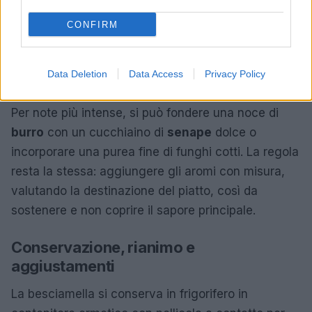
roux. Altre idee: scorza di limone per pesce e
verdure, timo o maggiorana per ripieni, un soffio di
CONFIRM
noce moscata per piatti classici, un tocco di
parmigiano grattugiato a fine cottura per una
Data Deletion
Data Access
Privacy Policy
mornay
semplificata.
Per note più intense, si può fondere una noce di
burro
con un cucchiaino di
senape
dolce o
incorporare una purea fine di funghi cotti. La regola
resta la stessa: aggiungere gli aromi con misura,
valutando la destinazione del piatto, così da
sostenere e non coprire il sapore principale.
Conservazione, rianimo e
aggiustamenti
La besciamella si conserva in frigorifero in