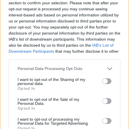
section to confirm your selection. Please note that after your
opt-out request is processed you may continue seeing
interest-based ads based on personal information utilized by
Una volta schiacciato l’avocado, spremi il succo di
us or personal information disclosed to third parties prior to
your opt-out. You may separately opt-out of the further
lime nella ciotola. Il lime non solo aggiunge un
disclosure of your personal information by third parties on the
sapore acidulo che bilancia la cremosità
IAB’s list of downstream participants. This information may
dell’avocado, ma funge anche da antiossidante,
also be disclosed by us to third parties on the
IAB’s List of
Downstream Participants
that may further disclose it to other
prevenendo l’annerimento della polpa. Aggiungi poi
third parties.
sale a piacere, partendo da una piccola quantità e
Please note that this website/app uses one or more Google
aggiustando durante il processo di assaggio per
Personal Data Processing Opt Outs
services and may gather and store information including but
ottenere il sapore desiderato. Così, ogni cucchiaino
not limited to your visit or usage behaviour. You may click to
I want to opt-out of the Sharing of my
personal data.
sarà una vera esplosione di gusto!
grant or deny consent to Google and its third-party tags to
Opted In
use your data for below specified purposes in below Google
consent section.
Conservazione e abbinamenti della
I want to opt-out of the Sale of my
Personal Data.
guacamole
Opted In
Un problema comune nella preparazione della
I want to opt-out of processing my
Personal Data for Targeted Advertising.
guacamole è la sua tendenza a ossidarsi e
Opted In