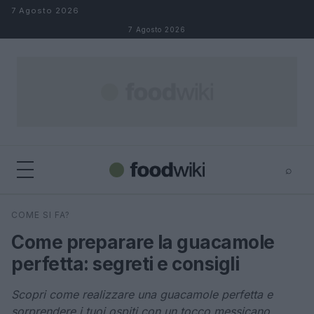
Salta al contenuto
7 Agosto 2026
7 Agosto 2026
⌕
×
⌕
COME SI FA?
Cerca
Come preparare la guacamole
perfetta: segreti e consigli
Scopri come realizzare una guacamole perfetta e
sorprendere i tuoi ospiti con un tocco messicano.