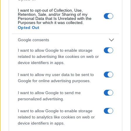
annerirsi. Per preservare il colore brillante, copri la
I want to opt-out of Collection, Use,
salsa con della pellicola trasparente a contatto con
Retention, Sale, and/or Sharing of my
Personal Data that Is Unrelated with the
la superficie, riducendo il contatto con l’aria. In
Purposes for which it was collected.
Opted Out
alternativa, puoi spruzzare un po’ di succo di lime
sulla superficie prima di coprire. Anche se la
Google consents
guacamole è migliore se consumata fresca, può
I want to allow Google to enable storage
essere conservata in frigorifero per un massimo di
related to advertising like cookies on web or
device identifiers in apps.
1-2 giorni. Chi non vorrebbe avere un po’ di
guacamole pronta da gustare?
I want to allow my user data to be sent to
Google for online advertising purposes.
Ma come possiamo abbinarla? La guacamole si
I want to allow Google to send me
presta a molteplici abbinamenti: è deliziosa con
personalized advertising.
nachos croccanti, come condimento per tacos e
burritos, o come accompagnamento a carni
I want to allow Google to enable storage
related to analytics like cookies on web or
grigliate. Ma non finisce qui! Provala anche
device identifiers in apps.
spalmata su pane tostato o come ripieno per