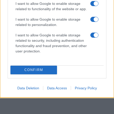
panini. Questa salsa non solo esalta il gusto dei
I want to allow Google to enable storage
related to functionality of the website or app.
piatti, ma è anche un’occasione per esplorare la
tua creatività in cucina. Hai mai pensato a quante
I want to allow Google to enable storage
possibilità offre?
related to personalization.
I want to allow Google to enable storage
related to security, including authentication
functionality and fraud prevention, and other
user protection.
CONFIRM
Data Deletion
Data Access
Privacy Policy