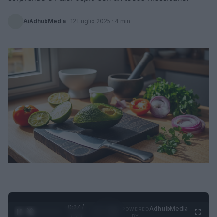
AiAdhubMedia
·
12 Luglio 2025
· 4 min
0:28 /
Ad
hub
Media
POWERED
1
/
4
1:23
BY