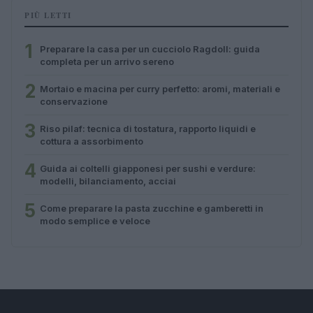
PIÙ LETTI
1
Preparare la casa per un cucciolo Ragdoll: guida
completa per un arrivo sereno
2
Mortaio e macina per curry perfetto: aromi, materiali e
conservazione
3
Riso pilaf: tecnica di tostatura, rapporto liquidi e
cottura a assorbimento
4
Guida ai coltelli giapponesi per sushi e verdure:
modelli, bilanciamento, acciai
5
Come preparare la pasta zucchine e gamberetti in
modo semplice e veloce