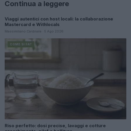
Continua a leggere
Viaggi autentici con host locali: la collaborazione
COME SI FA?
Mastercard e Withlocals
Massimiliano Cardinale · 5 Ago 2026
COME SI FA?
Riso perfetto: dosi precise, lavaggi e cotture