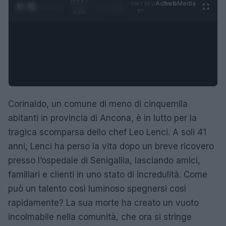
0:28 /
Ad
hub
Media
POWERED
1
/
4
1:23
BY
Corinaldo, un comune di meno di cinquemila
abitanti in provincia di Ancona, è in lutto per la
tragica scomparsa dello chef Leo Lenci. A soli 41
anni, Lenci ha perso la vita dopo un breve ricovero
presso l’ospedale di Senigallia, lasciando amici,
familiari e clienti in uno stato di incredulità. Come
può un talento così luminoso spegnersi così
rapidamente? La sua morte ha creato un vuoto
incolmabile nella comunità, che ora si stringe