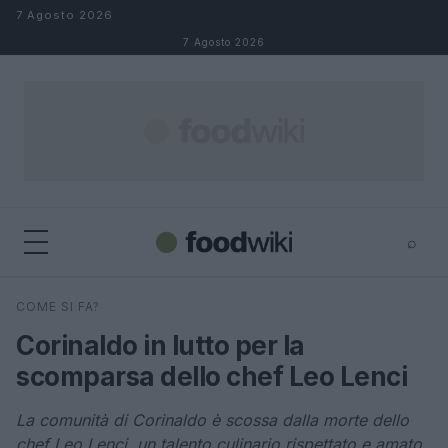
Salta al contenuto
7 Agosto 2026
7 Agosto 2026
⌕
×
⌕
COME SI FA?
Cerca
Corinaldo in lutto per la
scomparsa dello chef Leo Lenci
La comunità di Corinaldo è scossa dalla morte dello
chef Leo Lenci, un talento culinario rispettato e amato,