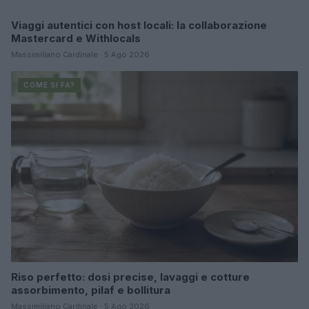
Viaggi autentici con host locali: la collaborazione
COME SI FA?
Mastercard e Withlocals
Massimiliano Cardinale · 5 Ago 2026
COME SI FA?
Riso perfetto: dosi precise, lavaggi e cotture
assorbimento, pilaf e bollitura
Massimiliano Cardinale · 5 Ago 2026