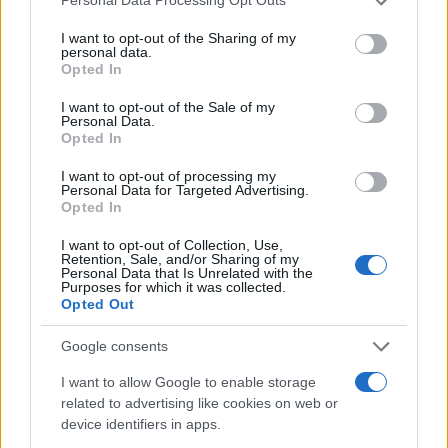
Personal Data Processing Opt Outs
rappresentava un punto di riferimento per la sua
services and may gather and store information including but
comunità. La sua passione per la cucina, unita a un
not limited to your visit or usage behaviour. You may click to
I want to opt-out of the Sharing of my
personal data.
grant or deny consent to Google and its third-party tags to
approccio caloroso e accogliente con i clienti, ha
Opted In
use your data for below specified purposes in below Google
lasciato un segno indelebile nel cuore di chi lo ha
consent section.
I want to opt-out of the Sale of my
conosciuto. La sua morte non segna solo la perdita
Personal Data.
Opted In
di un talento culinario, ma anche di una persona
capace di unire le persone attorno a un tavolo.
I want to opt-out of processing my
Personal Data for Targeted Advertising.
Quando pensiamo a Leo, non possiamo fare a
Opted In
meno di sorridere ripensando ai piatti che ha creato
I want to opt-out of Collection, Use,
con amore, che ora vivranno nei cuori di tutti
Retention, Sale, and/or Sharing of my
Personal Data that Is Unrelated with the
coloro che hanno avuto il privilegio di assaporarli.
Purposes for which it was collected.
Opted Out
La sua eredità è un invito a continuare a celebrare
la vita, la convivialità e la passione per la buona
Google consents
cucina.
I want to allow Google to enable storage
related to advertising like cookies on web or
device identifiers in apps.