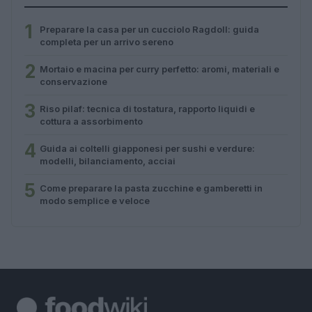
1
Preparare la casa per un cucciolo Ragdoll: guida
completa per un arrivo sereno
2
Mortaio e macina per curry perfetto: aromi, materiali e
conservazione
3
Riso pilaf: tecnica di tostatura, rapporto liquidi e
cottura a assorbimento
4
Guida ai coltelli giapponesi per sushi e verdure:
modelli, bilanciamento, acciai
5
Come preparare la pasta zucchine e gamberetti in
modo semplice e veloce