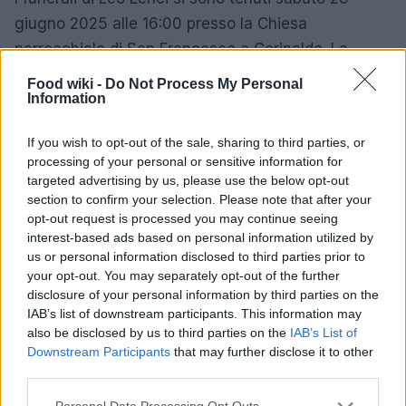
giugno 2025 alle 16:00 presso la Chiesa
parrocchiale di San Francesco a Corinaldo. La
cerimonia è stata un momento di intensa emotività,
Food wiki -
Do Not Process My Personal
Information
con amici e familiari riuniti per celebrare la vita di
un uomo che ha dedicato la sua esistenza alla
If you wish to opt-out of the sale, sharing to third parties, or
cucina e all’amore per i suoi cari. Dopo la
processing of your personal or sensitive information for
celebrazione, la salma è stata cremata e le ceneri
targeted advertising by us, please use the below opt-out
section to confirm your selection. Please note that after your
sono state tumulate nel cimitero di Castel Colonna,
opt-out request is processed you may continue seeing
nel comune di Trecastelli, vicino ad Ancona. Ogni
interest-based ads based on personal information utilized by
partecipante ha portato con sé un ricordo, un
us or personal information disclosed to third parties prior to
your opt-out. You may separately opt-out of the further
sorriso, una lacrima, onorando così la memoria di
disclosure of your personal information by third parties on the
Leo.
IAB’s list of downstream participants. This information may
also be disclosed by us to third parties on the
IAB’s List of
Un’eredità duratura
Downstream Participants
that may further disclose it to other
third parties.
Leo Lenci era più di un semplice chef;
Please note that this website/app uses one or more Google