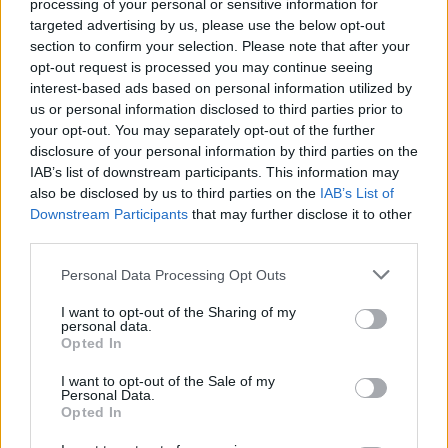
tutto, consente di raggiungere rapidamente le alte
processing of your personal or sensitive information for
targeted advertising by us, please use the below opt-out
temperature necessarie per una cottura perfetta.
section to confirm your selection. Please note that after your
Questa capacità di riscaldamento rapido è
opt-out request is processed you may continue seeing
fondamentale per ottenere una base croccante e
interest-based ads based on personal information utilized by
us or personal information disclosed to third parties prior to
ingredienti ben cotti. Inoltre, i forni con funzione
your opt-out. You may separately opt-out of the further
pizza garantiscono una distribuzione uniforme del
disclosure of your personal information by third parties on the
calore, eliminando i punti freddi e assicurando una
IAB’s list of downstream participants. This information may
also be disclosed by us to third parties on the
IAB’s List of
cottura omogenea. Hai mai provato a cuocere una
Downstream Participants
that may further disclose it to other
pizza in un forno tradizionale? La differenza è
third parties.
abissale!
Please note that this website/app uses one or more Google
Personal Data Processing Opt Outs
services and may gather and store information including but
Utilizzando un forno specifico per la pizza, anche
not limited to your visit or usage behaviour. You may click to
I want to opt-out of the Sharing of my
chi non è un professionista della cucina può
personal data.
grant or deny consent to Google and its third-party tags to
Opted In
ottenere risultati di alta qualità. I forni più avanzati
use your data for below specified purposes in below Google
consent section.
I want to opt-out of the Sale of my
sono dotati di programmi preimpostati che
Personal Data.
semplificano il processo di cottura, permettendo
Opted In
anche ai principianti di cimentarsi nella