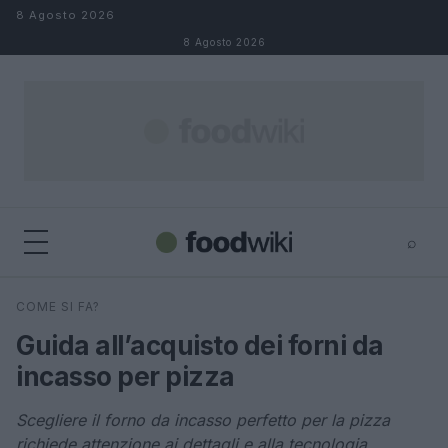
Salta al contenuto
8 Agosto 2026
8 Agosto 2026
⌕
×
⌕
COME SI FA?
Cerca
Guida all’acquisto dei forni da
incasso per pizza
Scegliere il forno da incasso perfetto per la pizza
richiede attenzione ai dettagli e alla tecnologia