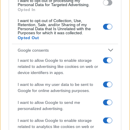
I want to opt-out of processing my
Personal Data for Targeted Advertising.
preparazione di pizze deliziose senza difficoltà.
Opted In
Immagina di poter personalizzare la temperatura e
I want to opt-out of Collection, Use,
il tempo di cottura per soddisfare i tuoi gusti
Retention, Sale, and/or Sharing of my
Personal Data that Is Unrelated with the
individuali. Non è fantastico?
Purposes for which it was collected.
Opted Out
Come scegliere il forno da incasso
Google consents
giusto per te
I want to allow Google to enable storage
Nel scegliere il miglior forno da incasso con
related to advertising like cookies on web or
funzione pizza, è fondamentale considerare le
device identifiers in apps.
proprie esigenze culinarie. Fattori come la
I want to allow my user data to be sent to
frequenza di utilizzo, il tipo di pizze che desideri
Google for online advertising purposes.
preparare e il tuo budget sono elementi chiave
I want to allow Google to send me
nella decisione. Ti sei già chiesto quali pizze
personalized advertising.
vorresti provare a fare? È consigliabile anche
I want to allow Google to enable storage
effettuare una ricerca approfondita sui diversi
related to analytics like cookies on web or
modelli disponibili sul mercato, confrontando le