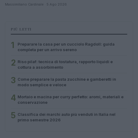
Massimiliano Cardinale · 5 Ago 2026
PIÙ LETTI
1
Preparare la casa per un cucciolo Ragdoll: guida
completa per un arrivo sereno
2
Riso pilaf: tecnica di tostatura, rapporto liquidi e
cottura a assorbimento
3
Come preparare la pasta zucchine e gamberetti in
modo semplice e veloce
4
Mortaio e macina per curry perfetto: aromi, materiali e
conservazione
5
Classifica dei marchi auto più venduti in Italia nel
primo semestre 2026