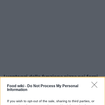
I vantaggi della funzione pizza nei forni
da incasso
Food wiki -
Do Not Process My Personal
Information
La funzione pizza nei forni da incasso offre
numerosi vantaggi che non puoi ignorare. Prima di
If you wish to opt-out of the sale, sharing to third parties, or