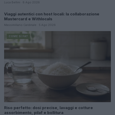
Luca Bellini · 8 Ago 2026
Viaggi autentici con host locali: la collaborazione
COME SI FA?
Mastercard e Withlocals
Massimiliano Cardinale · 5 Ago 2026
COME SI FA?
Riso perfetto: dosi precise, lavaggi e cotture
assorbimento, pilaf e bollitura