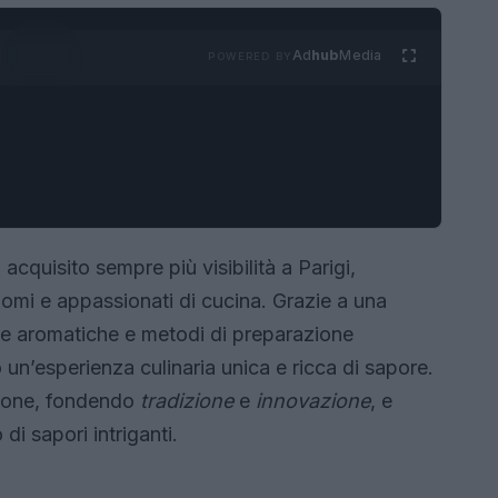
Ad
hub
Media
POWERED BY
acquisito sempre più visibilità a Parigi,
onomi e appassionati di cucina. Grazie a una
ie aromatiche e metodi di preparazione
o un’esperienza culinaria unica e ricca di sapore.
zione, fondendo
tradizione
e
innovazione
, e
 di sapori intriganti.