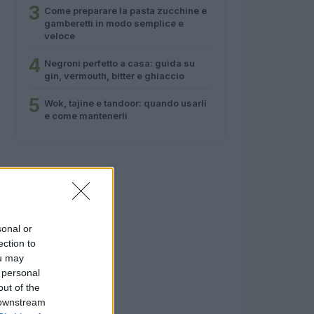
3
Come preparare la pasta zucchine e
gamberetti in modo semplice e
veloce
4
Negroni perfetto a casa: guida su
gin, vermouth, bitter e ghiaccio
5
Wok, tajine e tandoor: quando usarli
e come mantenerli
sonal or
ection to
ou may
 personal
out of the
 downstream