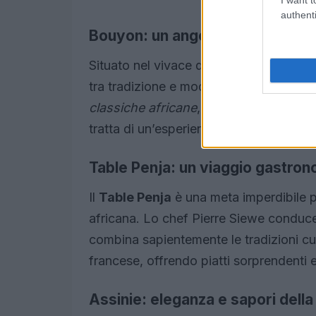
authenti
Bouyon: un angolo di creatività a
Situato nel vivace quartiere di Belleville
tra tradizione e modernità. Gli chef pr
classiche africane
, arricchendole con 
tratta di un’esperienza culinaria da non
Table Penja: un viaggio gastro
Il
Table Penja
è una meta imperdibile p
africana. Lo chef Pierre Siewe conduc
combina sapientemente le tradizioni cul
francese, offrendo piatti sorprendenti e 
Assinie: eleganza e sapori dell