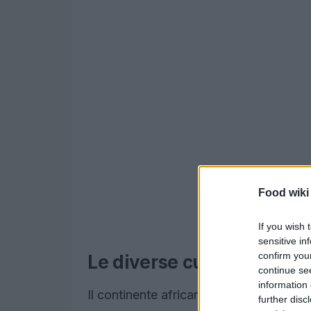
Food wiki
If you wish 
sensitive in
confirm you
Le diverse cucine africane
continue se
information 
Il continente africano rappresenta un m
further disc