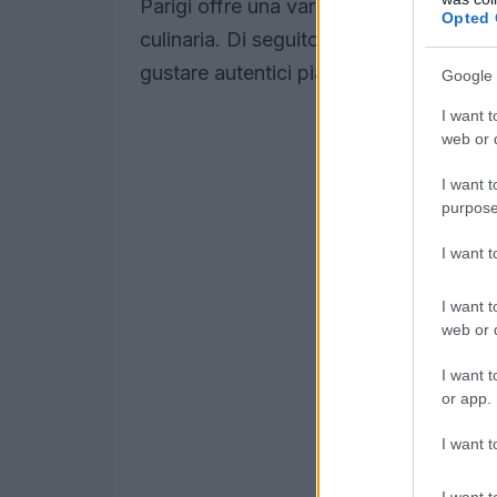
Parigi offre una varietà di ristoranti af
Opted 
culinaria. Di seguito sono riportati alcu
gustare autentici piatti africani.
Google 
I want t
web or d
I want t
purpose
I want 
I want t
web or d
I want t
or app.
I want t
I want t