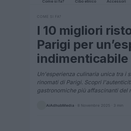
Come si fa?
Cibo etnico
Accessori
COME SI FA?
I 10 migliori rist
Parigi per un’es
indimenticabile
Un'esperienza culinaria unica tra i sa
rinomati di Parigi. Scopri l'autentici
gastronomiche più affascinanti del
AiAdhubMedia
·
8 Novembre 2025
· 3 min