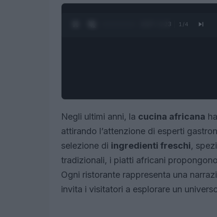
0:27 / 1:23
1
/
4
Negli ultimi anni, la
cucina africana
ha 
attirando l’attenzione di esperti gastr
selezione di
ingredienti freschi
, spez
tradizionali, i piatti africani propongon
Ogni ristorante rappresenta una narra
invita i visitatori a esplorare un universo