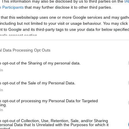
. This information may also be disclosed by us to third parties on the
IA
a diversità si riflette nei molteplici ingredienti
Participants
that may further disclose it to other third parties.
o unicità e carattere.
Riso
,
legumi
,
verdure
e
 that this website/app uses one or more Google services and may gath
ostituiscono la base di numerose preparazioni.
including but not limited to your visit or usage behaviour. You may click 
ero
, svolgono un ruolo fondamentale nel
 to Google and its third-party tags to use your data for below specifi
ogle consent section.
atti, rendendoli memorabili.
l Data Processing Opt Outs
i cottura
o opt-out of the Sharing of my personal data.
a cucina africana è la cottura su
fuoco a legna
,
In
ndibile. Gli chef africani sono esperti nel
 piatti che raccontano storie di famiglia e
o opt-out of the Sale of my Personal Data.
viaggio sensoriale, un’esperienza che invita a
In
ontinente ricco di storia.
to opt-out of processing my Personal Data for Targeted
ing.
In
i di Parigi
o opt-out of Collection, Use, Retention, Sale, and/or Sharing
ersonal Data that Is Unrelated with the Purposes for which it
lected.