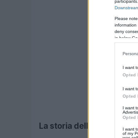
participants
Downstream 
Please note
information 
deny consent
in below Go
Persona
I want t
Opted 
I want t
Opted 
I want 
Advertis
Opted 
La storia dell’espresso
I want t
of my P
was col