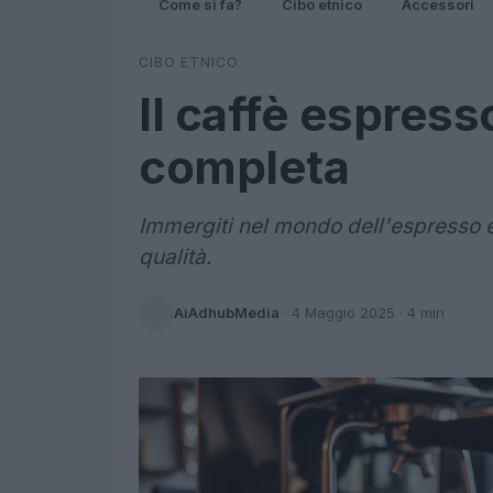
Come si fa?
Cibo etnico
Accessori
CIBO ETNICO
Il caffè espress
completa
Immergiti nel mondo dell'espresso e
qualità.
AiAdhubMedia
·
4 Maggio 2025
· 4 min