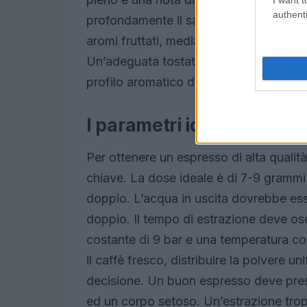
authenti
profondamente il sapore finale. Inoltre, 
aromi fruttati, media per equilibrio e 
Un’adeguata tostatura media o medio-sc
profilo aromatico dell’espresso.
I parametri ideali per un 
Per ottenere un espresso di alta qualit
chiave. La dose ideale è di 7-9 grammi
doppio. L’acqua in uscita dovrebbe esse
doppio. Il tempo di estrazione deve osc
costante di 9 bar e una temperatura co
il caffè fresco, distribuire la polvere 
decisione. Un buon espresso deve pre
ed un corpo setoso. Un’estrazione tro