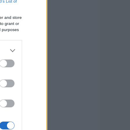
B’s List of
er and store
to grant or
ed purposes