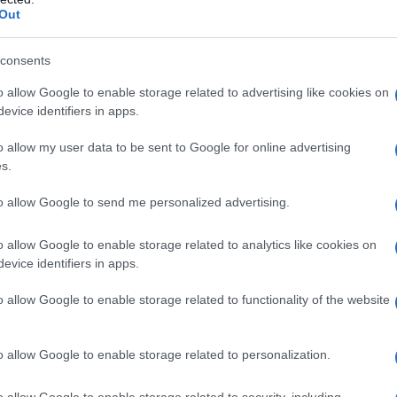
ascinante che affonda le radici alla fine
Out
hine per il caffè erano lente e poco pratiche. La
riondo, che nel 1884 brevettò una macchina a
consents
, è grazie a Luigi Bezzera, nel 1901, che si inizia
o allow Google to enable storage related to advertising like cookies on
evice identifiers in apps.
 su richiesta. La vera svolta arriva nel 1947 con
 molla, incrementando la pressione e dando vita
o allow my user data to be sent to Google for online advertising
egli anni ’50 e ’60, il bar italiano diventa
s.
me Faema e Rancilio che esportano il concetto di
to allow Google to send me personalized advertising.
o allow Google to enable storage related to analytics like cookies on
evice identifiers in apps.
ottimo espresso
o allow Google to enable storage related to functionality of the website
n parte dal caffè utilizzato. Le varietà
obusta, ognuna con caratteristiche uniche.
o allow Google to enable storage related to personalization.
ssità, mentre la Robusta offre un corpo più
l caffè, come l’Etiopia o il Brasile, influenzano
o allow Google to enable storage related to security, including