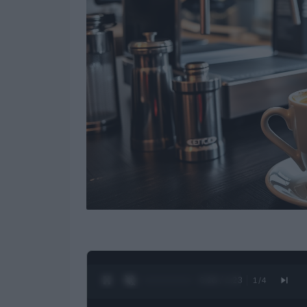
0:27 / 1:23
1
/
4