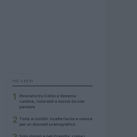
PIÙ LETTI
1
Itinerario tra Collio e Venezia:
cantine, ristoranti e musei da non
perdere
2
Torta ai mirtilli: ricetta facile e veloce
per un dessert scenografico
Solo dining e pet-friendly: come i