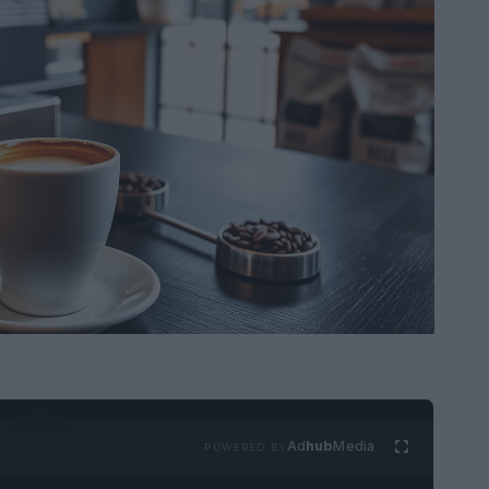
Ad
hub
Media
POWERED BY