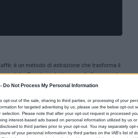
affè: è un metodo di estrazione che trasforma il
 sensoriale. Questo metodo prevede il passaggio
so 7-9 grammi di caffè finemente macinato in un
 -
Do Not Process My Personal Information
l risultato? Una tazzina di circa 25 ml, densa e
to opt-out of the sale, sharing to third parties, or processing of your per
 nocciola. È importante notare che l’espresso
formation for targeted advertising by us, please use the below opt-out s
razioni di caffè, come il caffè fatto con la
r selection. Please note that after your opt-out request is processed y
eing interest-based ads based on personal information utilized by us or
 le sue peculiarità, ma l’espresso rappresenta
disclosed to third parties prior to your opt-out. You may separately opt-
 l’essenza del caffè in pochi secondi.
losure of your personal information by third parties on the IAB’s list of