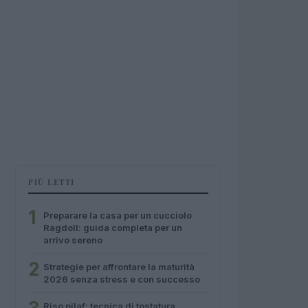
PIÙ LETTI
1
Preparare la casa per un cucciolo
Ragdoll: guida completa per un
arrivo sereno
2
Strategie per affrontare la maturità
2026 senza stress e con successo
Riso pilaf: tecnica di tostatura,