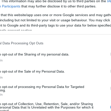
. This information may also be disclosed by us to third parties on the
IA
Participants
that may further disclose it to other third parties.
 that this website/app uses one or more Google services and may gath
including but not limited to your visit or usage behaviour. You may click 
 to Google and its third-party tags to use your data for below specifi
ogle consent section.
l Data Processing Opt Outs
o opt-out of the Sharing of my personal data.
In
i medievali
o opt-out of the Sale of my Personal Data.
In
i della cucina italiana, hanno una storia
to opt-out of processing my Personal Data for Targeted
to era principalmente riservato alle classi
ing.
In
 carne, verdure e spezie. La varietà delle ricette
o opt-out of Collection, Use, Retention, Sale, and/or Sharing
dienti disponibili, rendendo ogni regione d’Italia
ersonal Data that Is Unrelated with the Purposes for which it
lected.