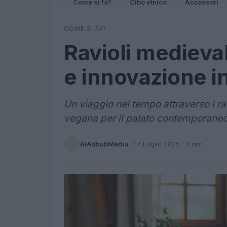
Come si fa?
Cibo etnico
Accessori
COME SI FA?
Ravioli medieval
e innovazione i
Un viaggio nel tempo attraverso i rav
vegana per il palato contemporaneo
AiAdhubMedia
·
17 Luglio 2025
· 3 min