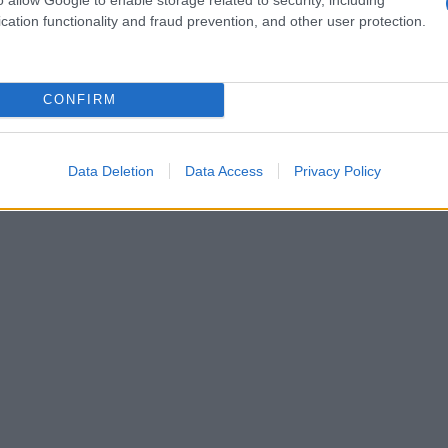
bida. Il ripieno, invece, può includere tofu,
cation functionality and fraud prevention, and other user protection.
fetto di sapori e consistenze. Ecco una ricetta
gani:
CONFIRM
Data Deletion
Data Access
Privacy Policy