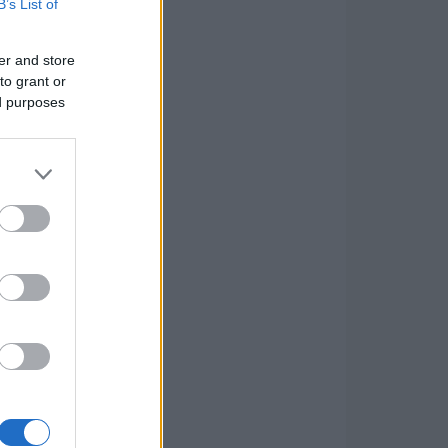
B’s List of
er and store
to grant or
ed purposes