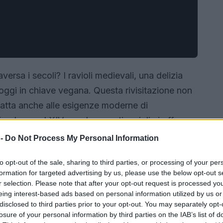
versa i secoli? I ravioli medievali, una delizia
o oggi in chiave vegana. Questa rivisitazione non
adatta anche alle esigenze moderne di
ffondano nel XIV secolo, questi ravioli ci offrono
e all’uso di ingredienti freschi e vegetali.
 -
Do Not Process My Personal Information
 nel tempo?
to opt-out of the sale, sharing to third parties, or processing of your per
formation for targeted advertising by us, please use the below opt-out s
r selection. Please note that after your opt-out request is processed y
eing interest-based ads based on personal information utilized by us or
disclosed to third parties prior to your opt-out. You may separately opt-
losure of your personal information by third parties on the IAB’s list of