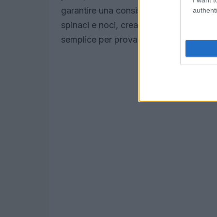
garantire una consistenza leggera e mor
authenti
spinaci e noci, creando così un mix per
semplice per provare a casa i ravioli ve