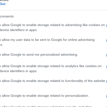
, i ravioli si sono evoluti, diventando un
Out
come la cucina moderna ha reinterpretato
ana dei ravioli medievali rappresenta un ponte
consents
ernativa gustosa e sostenibile.
o allow Google to enable storage related to advertising like cookies on
evice identifiers in apps.
 di carne, ma l’attenzione crescente verso una
o allow my user data to be sent to Google for online advertising
nnovare queste ricette. E così, la versione
s.
gredienti freschi e di stagione, come spinaci e
to allow Google to send me personalized advertising.
e non solo è delizioso, ma anche rispettoso
ntelligente per coniugare tradizione e
o allow Google to enable storage related to analytics like cookies on
evice identifiers in apps.
o allow Google to enable storage related to functionality of the website
ne della versione vegana
o allow Google to enable storage related to personalization.
 vegana richiede ingredienti di alta qualità. La
enero e acqua, deve essere stesa sottilmente per
o allow Google to enable storage related to security, including