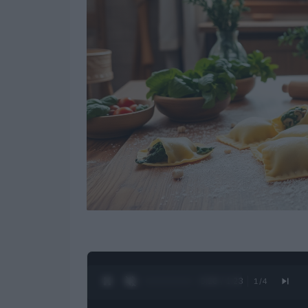
0:27 / 1:23
1
/
4