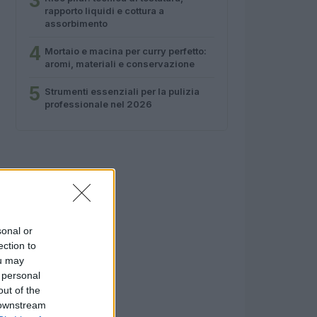
3
rapporto liquidi e cottura a
assorbimento
4
Mortaio e macina per curry perfetto:
aromi, materiali e conservazione
5
Strumenti essenziali per la pulizia
professionale nel 2026
sonal or
ection to
ou may
 personal
out of the
 downstream