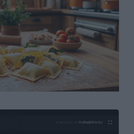
Ad
hub
Media
POWERED BY