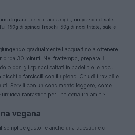
ina di grano tenero, acqua q.b., un pizzico di sale.
u, 150g di spinaci freschi, 50g di noci tritate, sale e
aggiungendo gradualmente l’acqua fino a ottenere
 circa 30 minuti. Nel frattempo, prepara il
lo con gli spinaci saltati in padella e le noci.
a dischi e farciscili con il ripieno. Chiudi i ravioli e
inuti. Servili con un condimento leggero, come
è un’idea fantastica per una cena tra amici?
cina vegana
il semplice gusto; è anche una questione di