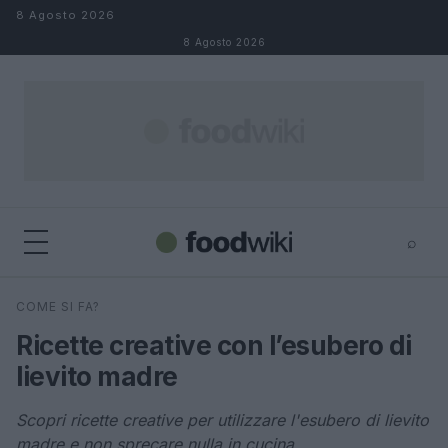
Salta al contenuto
8 Agosto 2026
8 Agosto 2026
⌕
×
⌕
COME SI FA?
Cerca
Ricette creative con l’esubero di
lievito madre
Scopri ricette creative per utilizzare l'esubero di lievito
madre e non sprecare nulla in cucina.