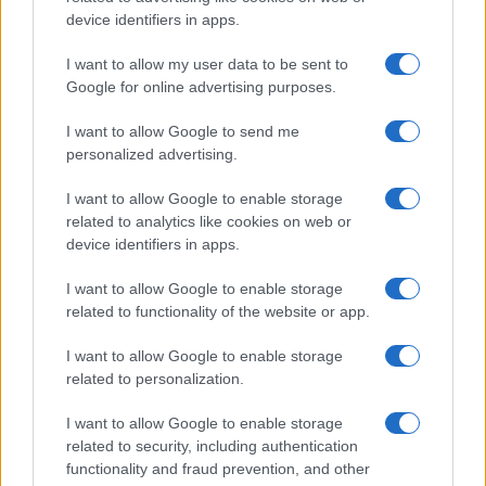
Se non hai intenzione di utilizzare immediatamente
device identifiers in apps.
l’esubero, è importante sapere come conservarlo
I want to allow my user data to be sent to
senza comprometterne la qualità. Puoi refrigerarlo
Google for online advertising purposes.
o congelarlo, mantenendo sempre un pezzo di
I want to allow Google to send me
lievito come madre per futuri rinfreschi. Quando
personalized advertising.
decidi di riutilizzarlo, basta riportarlo a temperatura
ambiente e rinfrescarlo prima di impiegarlo nelle
I want to allow Google to enable storage
related to analytics like cookies on web or
ricette. Facile, no?
device identifiers in apps.
I want to allow Google to enable storage
related to functionality of the website or app.
I want to allow Google to enable storage
related to personalization.
I want to allow Google to enable storage
related to security, including authentication
functionality and fraud prevention, and other