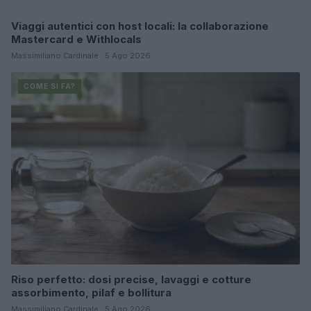
Viaggi autentici con host locali: la collaborazione
COME SI FA?
Mastercard e Withlocals
Massimiliano Cardinale · 5 Ago 2026
COME SI FA?
Riso perfetto: dosi precise, lavaggi e cotture
assorbimento, pilaf e bollitura
Massimiliano Cardinale · 5 Ago 2026