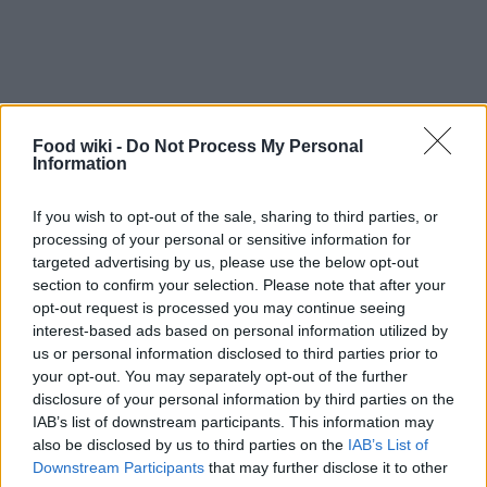
Food wiki -
Do Not Process My Personal
Information
If you wish to opt-out of the sale, sharing to third parties, or
processing of your personal or sensitive information for
targeted advertising by us, please use the below opt-out
section to confirm your selection. Please note that after your
opt-out request is processed you may continue seeing
interest-based ads based on personal information utilized by
La pizza fatta in casa è un altro modo eccellente
us or personal information disclosed to third parties prior to
your opt-out. You may separately opt-out of the further
per sfruttare l’esubero. Un impasto preparato con
disclosure of your personal information by third parties on the
farine selezionate e lievito madre rinfrescato, cotto
IAB’s list of downstream participants. This information may
a temperatura elevata, garantirà una base
also be disclosed by us to third parties on the
IAB’s List of
Downstream Participants
that may further disclose it to other
croccante e saporita. Dopo aver steso l’impasto