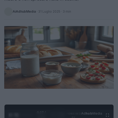
AiAdhubMedia
·
31 Luglio 2025
· 3 min
0:28 /
Ad
hub
Media
POWERED
1
/
4
1:23
BY