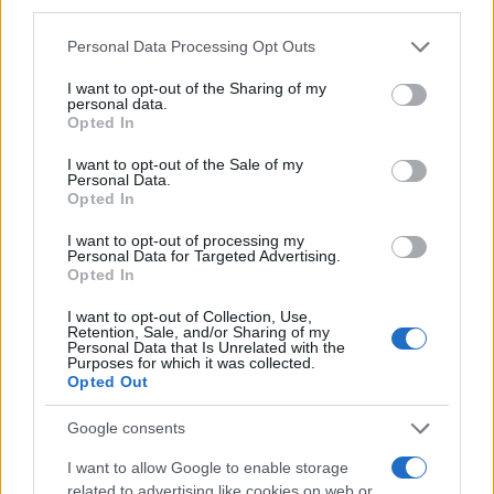
third parties.
sulla teglia e condito con pomodoro e mozzarella,
Please note that this website/app uses one or more Google
cuocere in forno ad alta temperatura per un
Personal Data Processing Opt Outs
services and may gather and store information including but
risultato irresistibile. Chi non ama una buona pizza
not limited to your visit or usage behaviour. You may click to
I want to opt-out of the Sharing of my
personal data.
incollata alla tradizione?
grant or deny consent to Google and its third-party tags to
Opted In
use your data for below specified purposes in below Google
Non possiamo dimenticare la focaccia, un piatto
consent section.
I want to opt-out of the Sale of my
Personal Data.
versatile che può essere preparato con lievito
Opted In
madre liquido (licoli). Con ingredienti semplici come
I want to opt-out of processing my
acqua, farina e olio, si ottiene un prodotto finale
Personal Data for Targeted Advertising.
Opted In
soffice e gustoso. E che dire dei grissini, tipici di
Torino, perfetti per un aperitivo o come
I want to opt-out of Collection, Use,
Retention, Sale, and/or Sharing of my
accompagnamento al pane? Realizzarli con
Personal Data that Is Unrelated with the
Purposes for which it was collected.
l’esubero di pasta madre è un gioco da ragazzi!
Opted Out
Conservazione dell’esubero di lievito
Google consents
madre
I want to allow Google to enable storage
related to advertising like cookies on web or