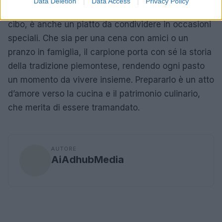
Data Deletion
Data Access
Privacy Policy
Il carpione non è solo un modo per conservare il
cibo, è anche un piatto da condividere in occasioni
speciali. Che sia per una cena con amici o un
pranzo in famiglia, il carpione porta con sé la storia
della tradizione piemontese, rendendo ogni pasto
un momento da vivere insieme. Prepararlo è un atto
d’amore verso la cucina e il patrimonio culinario,
che merita di essere tramandato.
AUTORE
AiAdhubMedia