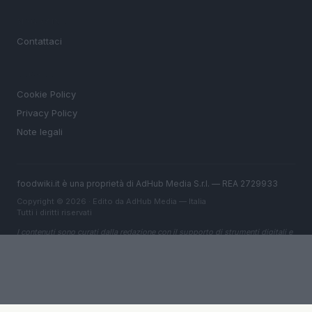
MAGAZINE
Contattaci
LEGALE
Cookie Policy
Privacy Policy
Note legali
foodwiki.it è una proprietà di AdHub Media S.r.l. — REA 2729933
Copyright © 2026 · Edito da AdHub Media — Italia
Tutti i diritti riservati
I contenuti sono curati dalla redazione con il supporto di strumenti digitali e
realizzati in collaborazione con autori indipendenti.