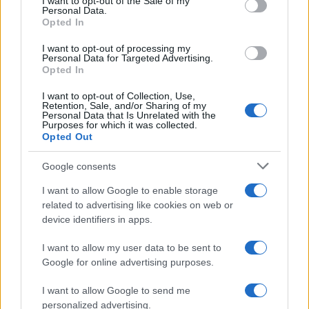
I want to opt-out of the Sale of my
del piatto. Inoltre, lasciare riposare il carpione per
Personal Data.
Opted In
almeno una notte è cruciale: questo tempo di
marinatura permette agli aromi di penetrare in
I want to opt-out of processing my
Personal Data for Targeted Advertising.
profondità negli alimenti, rendendo il piatto molto
Opted In
più gustoso. Non dimenticare di assaporare il
I want to opt-out of Collection, Use,
carpione freddo, poiché servito a temperatura
Retention, Sale, and/or Sharing of my
Personal Data that Is Unrelated with the
ambiente esalta al massimo i sapori.
Purposes for which it was collected.
Opted Out
Attenzione agli errori comuni
Google consents
Un errore frequente è quello di non bilanciare
I want to allow Google to enable storage
correttamente gli ingredienti. Troppo aceto può
related to advertising like cookies on web or
device identifiers in apps.
rendere il piatto eccessivamente aspro, mentre
poca marinatura potrebbe non conferire il giusto
I want to allow my user data to be sent to
sapore. Presta attenzione anche ai tempi di cottura:
Google for online advertising purposes.
un eccesso di calore può alterare la consistenza
I want to allow Google to send me
del pesce o della carne. Infine, ricorda che il
personalized advertising.