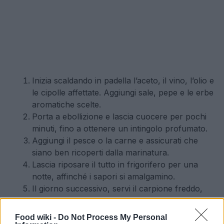
Inizia scaldando in padella l’aceto, il vino, l’olio e
le cipolle affettate. Aggiungi sale, pepe e le erbe
aromatiche scelte.
Porta a ebollizione e lascia cuocere per pochi
minuti, fino a ottenere un intingolo profumato.
Aggiungi il pesce o la carne e assicurati che
siano ben ricoperti dalla marinatura.
Lascia riposare il tutto in frigorifero per una
notte, affinché i sapori si amalgamino.
Il giorno successivo, servi il carpione freddo,
accompagnato da pane casereccio o come
antipasto nei pasti festivi.
Food wiki -
Do Not Process My Personal