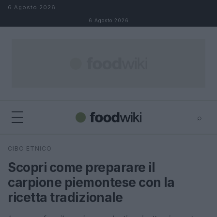
Salta al contenuto
6 Agosto 2026
6 Agosto 2026
⌕
×
⌕
CIBO ETNICO
Cerca
Scopri come preparare il
carpione piemontese con la
ricetta tradizionale