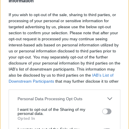
Information
Varianti regionali
If you wish to opt-out of the sale, sharing to third parties, or
È interessante notare che il carpione non è
processing of your personal or sensitive information for
esclusivo del Piemonte. Diverse regioni italiane
targeted advertising by us, please use the below opt-out
section to confirm your selection. Please note that after your
offrono varianti di questo piatto, come la scapece
opt-out request is processed you may continue seeing
napoletana, che utilizza pesce fritto marinato in
interest-based ads based on personal information utilized by
aceto e spezie, o il saor veneto, che presenta un
us or personal information disclosed to third parties prior to
your opt-out. You may separately opt-out of the further
mix di pesce e cipolle. Ogni ricetta riflette le
disclosure of your personal information by third parties on the
tradizioni culinarie locali e l’uso degli ingredienti
IAB’s list of downstream participants. This information may
disponibili, creando una ricca varietà di sapori.
also be disclosed by us to third parties on the
IAB’s List of
Downstream Participants
that may further disclose it to other
third parties.
Consigli per la riuscita
Please note that this website/app uses one or more Google
Personal Data Processing Opt Outs
Per ottenere un carpione perfetto, è fondamentale
services and may gather and store information including but
prestare attenzione alla qualità degli ingredienti.
not limited to your visit or usage behaviour. You may click to
I want to opt-out of the Sharing of my
personal data.
grant or deny consent to Google and its third-party tags to
Utilizza sempre aceto e vino di buona qualità,
Opted In
use your data for below specified purposes in below Google
poiché influenzeranno direttamente il sapore finale
consent section.