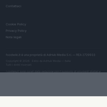
Contattaci
LEGALE
Cookie Policy
Privacy Policy
Note legali
foodwiki.it è una proprietà di AdHub Media S.r.l. — REA 2729933
Copyright © 2026 · Edito da AdHub Media — Italia
Tutti i diritti riservati
I contenuti sono curati dalla redazione con il supporto di strumenti digitali e
realizzati in collaborazione con autori indipendenti.