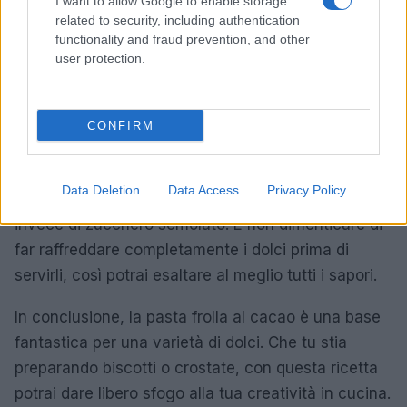
I want to allow Google to enable storage
related to security, including authentication
functionality and fraud prevention, and other
user protection.
CONFIRM
Per ottenere il massimo dai tuoi dolci, segui alcune
semplici regole: se vuoi accorciare i tempi di
Data Deletion
Data Access
Privacy Policy
preparazione, prova a usare zucchero a velo
invece di zucchero semolato. E non dimenticare di
far raffreddare completamente i dolci prima di
servirli, così potrai esaltare al meglio tutti i sapori.
In conclusione, la pasta frolla al cacao è una base
fantastica per una varietà di dolci. Che tu stia
preparando biscotti o crostate, con questa ricetta
potrai dare libero sfogo alla tua creatività in cucina.