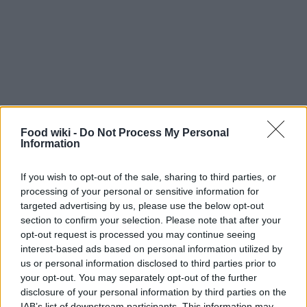
Food wiki -
Do Not Process My Personal
Information
If you wish to opt-out of the sale, sharing to third parties, or
Utilizzi e abbinamenti della pasta frolla
processing of your personal or sensitive information for
al cacao
targeted advertising by us, please use the below opt-out
section to confirm your selection. Please note that after your
La pasta frolla al cacao è incredibilmente versatile.
opt-out request is processed you may continue seeing
interest-based ads based on personal information utilized by
Puoi usarla per preparare biscotti croccanti, ideali
us or personal information disclosed to third parties prior to
da inzuppare nel latte o nel tè, oppure come base
your opt-out. You may separately opt-out of the further
per crostate dal ripieno goloso.
Hai già pensato a
disclosure of your personal information by third parties on the
IAB’s list of downstream participants. This information may