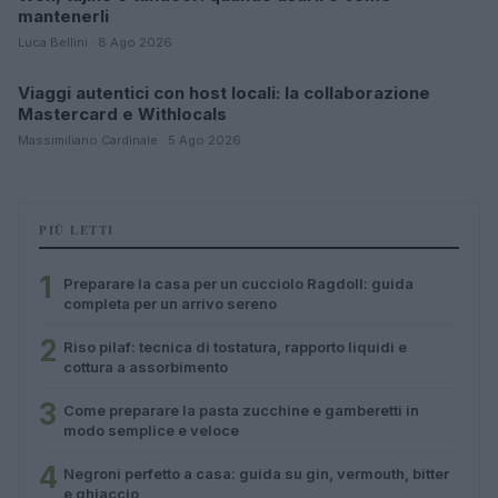
mantenerli
Luca Bellini · 8 Ago 2026
Viaggi autentici con host locali: la collaborazione
COME SI FA?
Mastercard e Withlocals
Massimiliano Cardinale · 5 Ago 2026
PIÙ LETTI
1
Preparare la casa per un cucciolo Ragdoll: guida
completa per un arrivo sereno
2
Riso pilaf: tecnica di tostatura, rapporto liquidi e
cottura a assorbimento
3
Come preparare la pasta zucchine e gamberetti in
modo semplice e veloce
4
Negroni perfetto a casa: guida su gin, vermouth, bitter
e ghiaccio