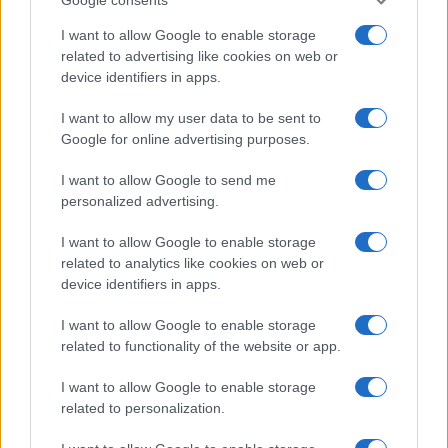
Una volta che la tua pasta frolla al cacao è pronta,
I want to allow Google to enable storage
è il momento di cuocerla. I tempi di cottura variano
related to advertising like cookies on web or
device identifiers in apps.
in base alla ricetta specifica, ma generalmente si
aggirano intorno ai 15-20 minuti a 180°C.
Sei
I want to allow my user data to be sent to
pronto a sfornarla?
È consigliabile controllare
Google for online advertising purposes.
spesso la cottura, poiché ogni forno ha le sue
I want to allow Google to send me
peculiarità. Se noti che i bordi iniziano a dorarsi, è il
personalized advertising.
momento giusto per sfornarla.
I want to allow Google to enable storage
related to analytics like cookies on web or
device identifiers in apps.
I want to allow Google to enable storage
related to functionality of the website or app.
I want to allow Google to enable storage
related to personalization.