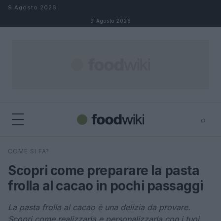
Salta al contenuto
9 Agosto 2026
9 Agosto 2026
⌕
×
⌕
COME SI FA?
Cerca
Scopri come preparare la pasta
frolla al cacao in pochi passaggi
La pasta frolla al cacao è una delizia da provare.
Scopri come realizzarla e personalizzarla con i tuoi