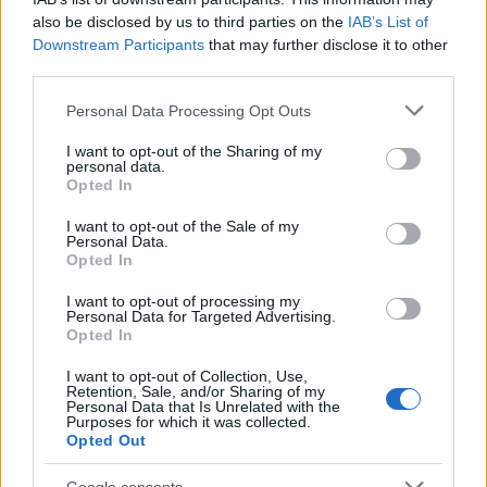
quali abbinamenti provare?
I ripieni classici
also be disclosed by us to third parties on the
IAB’s List of
includono ricotta e pere, marmellate di frutti di
Downstream Participants
that may further disclose it to other
bosco e, per i più golosi, crema pasticcera al
third parties.
cioccolato. Quest’ultima è perfetta per creare una
Please note that this website/app uses one or more Google
Personal Data Processing Opt Outs
torta al cioccolato, una deliziosa variante della
services and may gather and store information including but
not limited to your visit or usage behaviour. You may click to
I want to opt-out of the Sharing of my
tradizionale torta della nonna.
personal data.
grant or deny consent to Google and its third-party tags to
Opted In
use your data for below specified purposes in below Google
Se vuoi rendere la tua ricetta ancora più unica,
consent section.
I want to opt-out of the Sale of my
puoi sostituire una parte della farina con ingredienti
Personal Data.
Opted In
alternativi. Ad esempio, se stai preparando una
versione vegana o senza glutine, puoi sostituire
I want to opt-out of processing my
Personal Data for Targeted Advertising.
fino a 30 grammi di farina con cacao, mantenendo
Opted In
l’equilibrio del sapore. E non dimenticare, la pasta
I want to opt-out of Collection, Use,
frolla al cacao si conserva in frigorifero per 3-4
Retention, Sale, and/or Sharing of my
Personal Data that Is Unrelated with the
giorni e può essere congelata fino a due mesi!
Purposes for which it was collected.
Opted Out
Tempi di cottura e consigli utili
Google consents