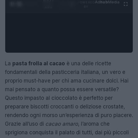
0:28 /
Ad
hub
Media
POWERED
1
/
4
1:21
BY
La
pasta frolla al cacao
è una delle ricette
fondamentali della pasticceria italiana, un vero e
proprio must-have per chi ama cucinare dolci. Hai
mai pensato a quanto possa essere versatile?
Questo impasto al cioccolato è perfetto per
preparare biscotti croccanti o deliziose crostate,
rendendo ogni morso un’esperienza di puro piacere.
Grazie all’uso di
cacao amaro
, l’aroma che
sprigiona conquista il palato di tutti, dai più piccoli