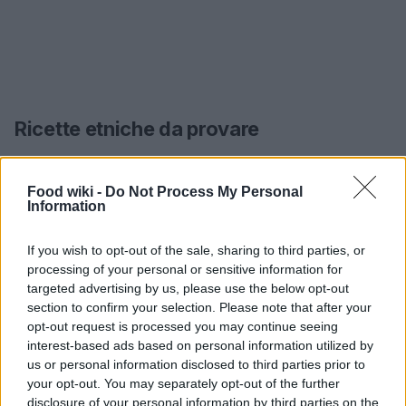
Ricette etniche da provare
Esistono innumerevoli ricette etniche che puoi
provare. Ecco alcune idee per iniziare:
Food wiki -
Do Not Process My Personal
Information
1. Curry di pollo indiano
If you wish to opt-out of the sale, sharing to third parties, or
Il curry è uno dei piatti più celebri della cucina
processing of your personal or sensitive information for
targeted advertising by us, please use the below opt-out
indiana. Preparato con pollo, spezie come curcuma
section to confirm your selection. Please note that after your
e garam masala, e cotto lentamente, il risultato è
opt-out request is processed you may continue seeing
un piatto ricco di sapori. Servilo con riso basmati
interest-based ads based on personal information utilized by
us or personal information disclosed to third parties prior to
per un abbinamento perfetto.
your opt-out. You may separately opt-out of the further
disclosure of your personal information by third parties on the