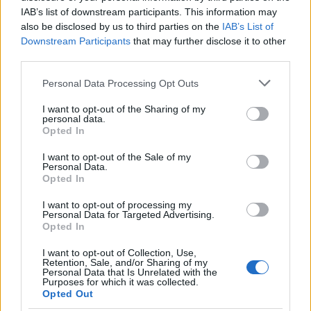
2. Tacos messicani
IAB’s list of downstream participants. This information may
also be disclosed by us to third parties on the
IAB’s List of
I tacos sono un simbolo della cucina messicana.
Downstream Participants
that may further disclose it to other
Farciti con carne, pesce o verdure e accompagnati
third parties.
da salsa fresca, sono l’ideale per una cena
Please note that this website/app uses one or more Google
Personal Data Processing Opt Outs
informale. Non dimenticare di aggiungere avocado
services and may gather and store information including but
e coriandolo per un tocco di freschezza.
not limited to your visit or usage behaviour. You may click to
I want to opt-out of the Sharing of my
personal data.
grant or deny consent to Google and its third-party tags to
Opted In
use your data for below specified purposes in below Google
consent section.
I want to opt-out of the Sale of my
Personal Data.
Opted In
I want to opt-out of processing my
Personal Data for Targeted Advertising.
Opted In
I want to opt-out of Collection, Use,
Retention, Sale, and/or Sharing of my
Personal Data that Is Unrelated with the
Purposes for which it was collected.
Opted Out