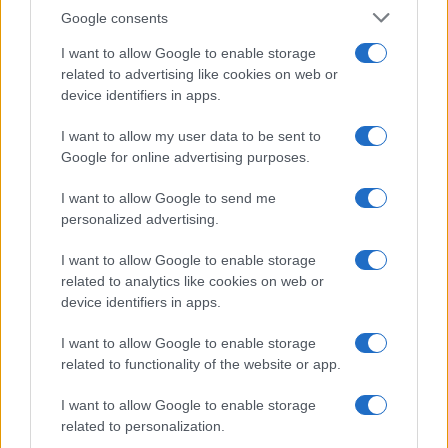
Google consents
I want to allow Google to enable storage
related to advertising like cookies on web or
3. Sushi giapponese
device identifiers in apps.
Il sushi è un’arte culinaria che richiede pratica. Puoi
I want to allow my user data to be sent to
iniziare con i maki, rotoli di riso e alghe ripieni di
Google for online advertising purposes.
pesce e verdure. Servito con salsa di soia, è un
I want to allow Google to send me
piatto sano e gustoso.
personalized advertising.
Consigli per cucinare piatti etnici
I want to allow Google to enable storage
related to analytics like cookies on web or
Quando ti approcci alla cucina etnica, ci sono
device identifiers in apps.
alcuni consigli utili da seguire:
I want to allow Google to enable storage
related to functionality of the website or app.
Inizia con ricette semplici per acquisire
familiarità con gli ingredienti e le tecniche.
I want to allow Google to enable storage
Non aver paura di sperimentare e modificare le
related to personalization.
ricette secondo il tuo gusto.