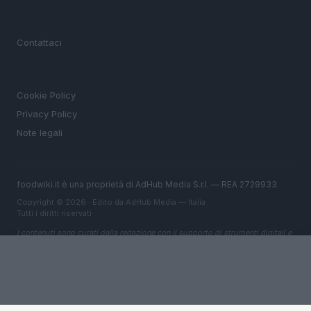
MAGAZINE
Contattaci
LEGALE
Cookie Policy
Privacy Policy
Note legali
foodwiki.it è una proprietà di AdHub Media S.r.l. — REA 2729933
Copyright © 2026 · Edito da AdHub Media — Italia
Tutti i diritti riservati
I contenuti sono curati dalla redazione con il supporto di strumenti digitali e
realizzati in collaborazione con autori indipendenti.