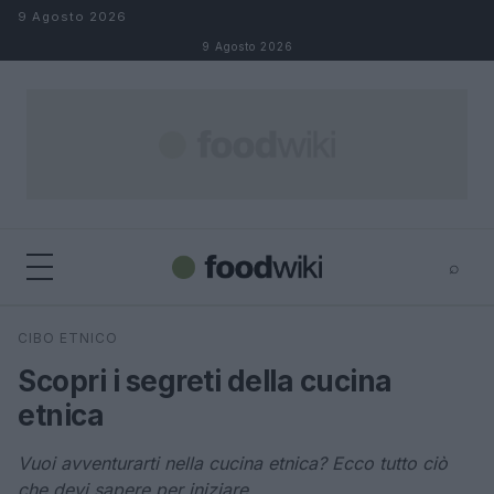
Salta al contenuto
9 Agosto 2026
9 Agosto 2026
⌕
×
⌕
CIBO ETNICO
Cerca
Scopri i segreti della cucina
etnica
Vuoi avventurarti nella cucina etnica? Ecco tutto ciò
che devi sapere per iniziare.