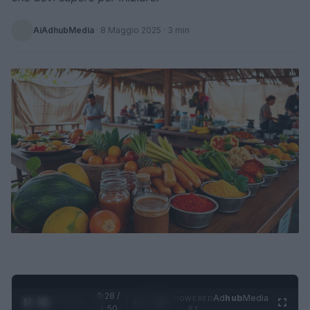
AiAdhubMedia
·
8 Maggio 2025
· 3 min
0:28 /
Ad
hub
Media
POWERED
1
/
4
1:50
BY