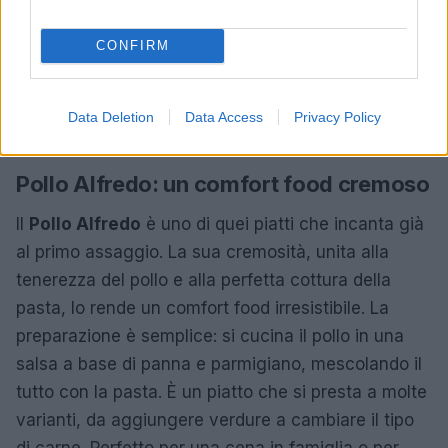
CONFIRM
Data Deletion
Data Access
Privacy Policy
Pollo Alfredo: un comfort food cremoso
Il
Pollo Alfredo
è uno di quei piatti che incanta già
al primo assaggio. La sua cremosità, unita alla
tenerezza del pollo e alla perfetta cottura della
pasta, lo rende un comfort food irresistibile. La
preparazione è semplice: si cucina il pollo in una
salsa a base di panna e parmigiano, mescolando il
tutto con la pasta. È un piatto che si presta a molte
varianti, da aggiungere verdure a cambiare il tipo
di carne. Perfetto per una cena in famiglia o per