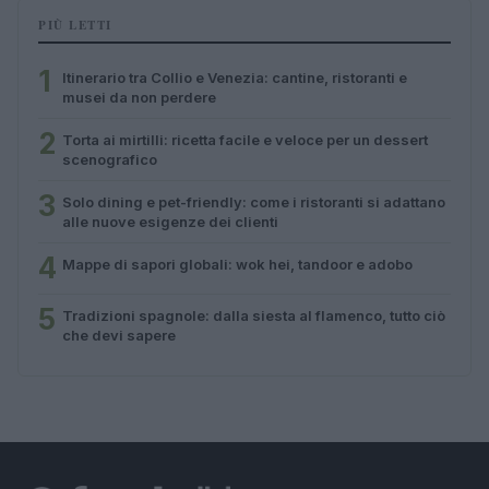
PIÙ LETTI
1
Itinerario tra Collio e Venezia: cantine, ristoranti e
musei da non perdere
2
Torta ai mirtilli: ricetta facile e veloce per un dessert
scenografico
3
Solo dining e pet-friendly: come i ristoranti si adattano
alle nuove esigenze dei clienti
4
Mappe di sapori globali: wok hei, tandoor e adobo
5
Tradizioni spagnole: dalla siesta al flamenco, tutto ciò
che devi sapere