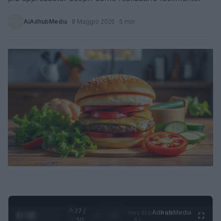
AiAdhubMedia
·
8 Maggio 2025
· 5 min
0:28 /
Ad
hub
Media
POWERED
1
/
4
1:50
BY