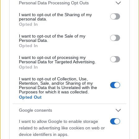
Please note that this website/app uses one or more Google
Personal Data Processing Opt Outs
Questi pancake di patate croccanti all’esterno e
services and may gather and store information including but
morbidi all’interno sono un classico della cucina
not limited to your visit or usage behaviour. You may click to
I want to opt-out of the Sharing of my
personal data.
ebraica, ma amati in tutto il mondo. La
grant or deny consent to Google and its third-party tags to
Opted In
use your data for below specified purposes in below Google
preparazione è alla portata di tutti: basta
consent section.
I want to opt-out of the Sale of my
grattugiare le patate, mescolarle con cipolla e
Personal Data.
Opted In
uova, e friggerle fino a doratura. Servite con una
crema acida o una salsa di mele, le frittelle di
I want to opt-out of processing my
Personal Data for Targeted Advertising.
patate sono perfette per ogni occasione, dalle
Opted In
cene in famiglia alle feste speciali.
I want to opt-out of Collection, Use,
Retention, Sale, and/or Sharing of my
Personal Data that Is Unrelated with the
Tacos Birria: un viaggio nella cucina
Purposes for which it was collected.
messicana
Opted Out
I
Tacos Birria
sono una delle specialità più amate
Google consents
della cucina messicana, con radici profonde nella
I want to allow Google to enable storage
tradizione gastronomica di Jalisco. Questo piatto è
related to advertising like cookies on web or
device identifiers in apps.
caratterizzato da carne di manzo cotta lentamente