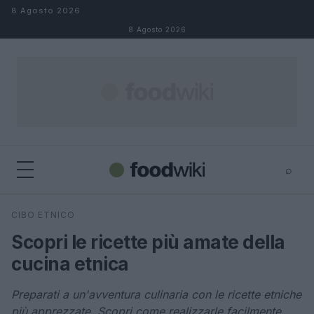
Salta al contenuto
8 Agosto 2026
8 Agosto 2026
⌕
×
⌕
CIBO ETNICO
Cerca
Scopri le ricette più amate della
cucina etnica
Preparati a un'avventura culinaria con le ricette etniche
più apprezzate. Scopri come realizzarle facilmente.