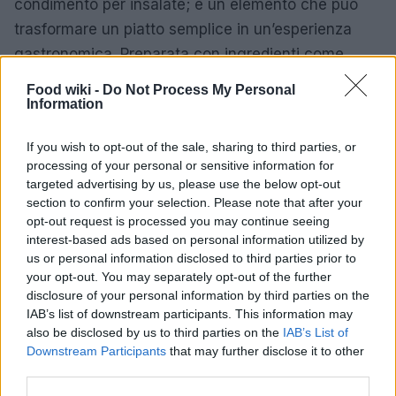
condimento per insalate; è un elemento che può
trasformare un piatto semplice in un’esperienza
gastronomica. Preparata con ingredienti come
acciughe, aglio, olio d’oliva e parmigiano, questa
Food wiki -
Do Not Process My Personal
salsa offre un equilibrio perfetto di sapori. È ideale
Information
per condire insalate di pollo, ma può anche essere
If you wish to opt-out of the sale, sharing to third parties, or
utilizzata come salsa per accompagnare altri piatti.
processing of your personal or sensitive information for
La chiave per ottenere una salsa Caesar perfetta
targeted advertising by us, please use the below opt-out
risiede nell’equilibrio tra i vari ingredienti e nella
section to confirm your selection. Please note that after your
opt-out request is processed you may continue seeing
freschezza degli stessi, rendendo ogni piatto un
interest-based ads based on personal information utilized by
vero capolavoro culinario.
us or personal information disclosed to third parties prior to
your opt-out. You may separately opt-out of the further
Frittelle di patate: un piatto tradizionale
disclosure of your personal information by third parties on the
IAB’s list of downstream participants. This information may
irresistibile
also be disclosed by us to third parties on the
IAB’s List of
Downstream Participants
that may further disclose it to other
Le
frittelle di patate
, conosciute anche come
third parties.
latkes, sono un piatto semplice ma straordinario.