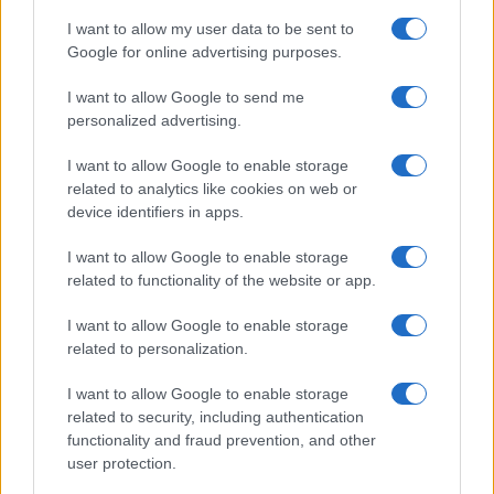
in un brodo ricco di spezie, che la rende tenera e
I want to allow my user data to be sent to
Google for online advertising purposes.
saporita. Serviti all’interno di tortillas morbide, i
Tacos Birria sono spesso accompagnati da una
I want to allow Google to send me
salsa piccante e cipolle. La loro preparazione
personalized advertising.
richiede tempo, ma il risultato finale è un’esplosione
I want to allow Google to enable storage
di sapori che conquista ogni palato. Ideali per una
related to analytics like cookies on web or
cena informale o per sorprendere i propri ospiti,
device identifiers in apps.
questi tacos rappresentano un vero e proprio
I want to allow Google to enable storage
viaggio culinario.
related to functionality of the website or app.
I want to allow Google to enable storage
related to personalization.
I want to allow Google to enable storage
related to security, including authentication
functionality and fraud prevention, and other
user protection.