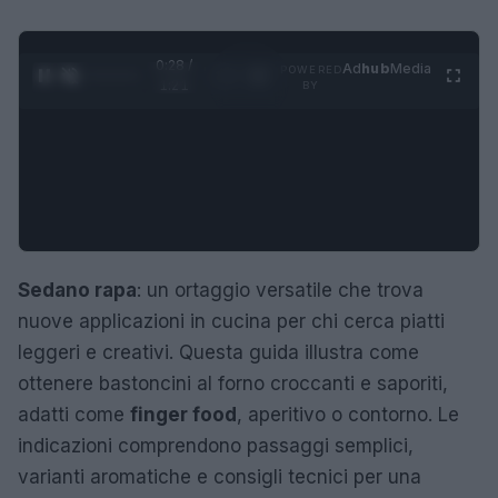
0:28 /
Ad
hub
Media
POWERED
1
/
4
1:21
BY
Sedano rapa
: un ortaggio versatile che trova
nuove applicazioni in cucina per chi cerca piatti
leggeri e creativi. Questa guida illustra come
ottenere bastoncini al forno croccanti e saporiti,
adatti come
finger food
, aperitivo o contorno. Le
indicazioni comprendono passaggi semplici,
varianti aromatiche e consigli tecnici per una