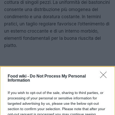
cottura di singoli pezzi. La uniformità dei bastoncini
consente una distribuzione più omogenea del
condimento e una doratura costante. In termini
pratici, un taglio regolare favorisce l’ottenimento di
un esterno croccante e di un interno morbido,
elementi fondamentali per la buona riuscita del
piatto.
Food wiki -
Do Not Process My Personal
Information
If you wish to opt-out of the sale, sharing to third parties, or
processing of your personal or sensitive information for
targeted advertising by us, please use the below opt-out
section to confirm your selection. Please note that after your
opt-out request is processed you may continue seeing