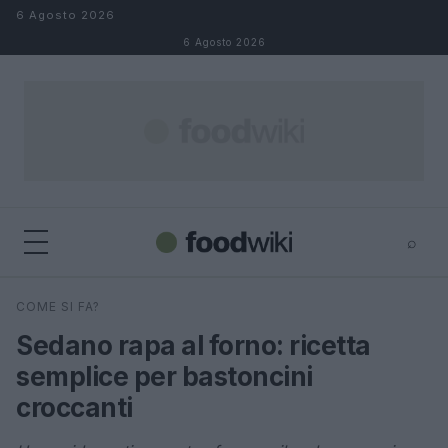
Salta al contenuto
6 Agosto 2026
6 Agosto 2026
⌕
×
⌕
COME SI FA?
Cerca
Sedano rapa al forno: ricetta
semplice per bastoncini
croccanti