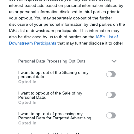
interest-based ads based on personal information utilized by
us or personal information disclosed to third parties prior to
your opt-out. You may separately opt-out of the further
disclosure of your personal information by third parties on the
IAB’s list of downstream participants. This information may
Condimento e spezie consigliate
also be disclosed by us to third parties on the
IAB’s List of
Downstream Participants
that may further disclose it to other
I bastoncini vanno trasferiti in una ciotola capiente
third parties.
e conditi con un filo d’olio extravergine di oliva, un
Please note that this website/app uses one or more Google
Personal Data Processing Opt Outs
cucchiaino di paprika dolce e un cucchiaino di
services and may gather and store information including but
rosmarino secco sbriciolato. Regolare il sale e il
not limited to your visit or usage behaviour. You may click to
I want to opt-out of the Sharing of my
personal data.
grant or deny consent to Google and its third-party tags to
pepe. Per un sapore più deciso si può aggiungere
Opted In
use your data for below specified purposes in below Google
mezza puntina di aglio in polvere o sostituire il
consent section.
I want to opt-out of the Sale of my
rosmarino con
salvia
o
maggiorana
. Chi preferisce
Personal Data.
Opted In
il piccante può usare una spolverata di
peperoncino in polvere, che esalterà il contrasto
I want to opt-out of processing my
Personal Data for Targeted Advertising.
con la dolcezza naturale del sedano rapa.
Opted In