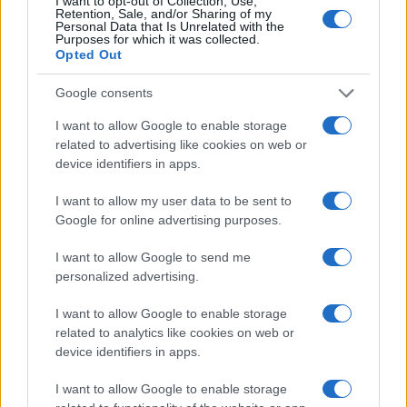
I want to opt-out of Collection, Use,
Varianti di consistenza e sapore
Retention, Sale, and/or Sharing of my
Personal Data that Is Unrelated with the
Per aumentare la croccantezza si possono tostare i
Purposes for which it was collected.
Opted Out
semi di sesamo
e spolverarli sui bastoncini prima
di servire. In alternativa è possibile sperimentare
Google consents
miscele di spezie come cumino e coriandolo per un
I want to allow Google to enable storage
profilo aromatico più orientale. La
paprika
related to advertising like cookies on web or
device identifiers in apps.
affumicata
conferisce invece un aroma più
intenso. Queste variazioni modificano il carattere
I want to allow my user data to be sent to
del piatto senza complicarne la realizzazione.
Google for online advertising purposes.
I want to allow Google to send me
Cottura in forno e consigli pratici
personalized advertising.
Proseguendo nella preparazione, i bastoncini vanno
I want to allow Google to enable storage
disposti su una teglia rivestita con carta forno
related to analytics like cookies on web or
device identifiers in apps.
senza sovrapposizioni. Lo spazio tra i pezzi
favorisce la circolazione dell’aria calda e
I want to allow Google to enable storage
garantisce una doratura uniforme.