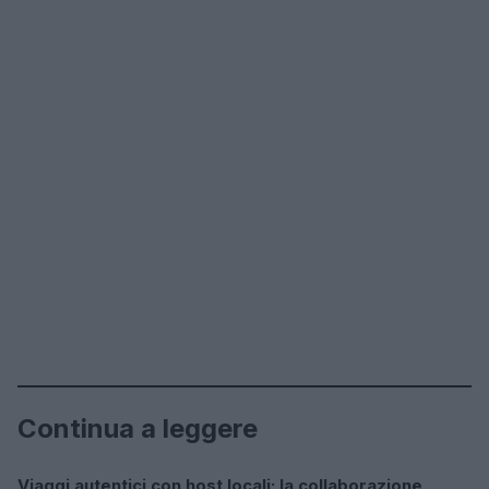
Continua a leggere
Viaggi autentici con host locali: la collaborazione
COME SI FA?