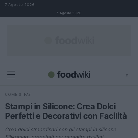
Salta al contenuto
7 Agosto 2026
7 Agosto 2026
⌕
×
⌕
COME SI FA?
Cerca
Stampi in Silicone: Crea Dolci
Perfetti e Decorativi con Facilità
Crea dolci straordinari con gli stampi in silicone
Silikomart, progettati per garantire risultati