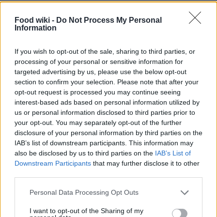
Food wiki -
Do Not Process My Personal
Information
If you wish to opt-out of the sale, sharing to third parties, or
processing of your personal or sensitive information for
targeted advertising by us, please use the below opt-out
section to confirm your selection. Please note that after your
opt-out request is processed you may continue seeing
interest-based ads based on personal information utilized by
us or personal information disclosed to third parties prior to
your opt-out. You may separately opt-out of the further
disclosure of your personal information by third parties on the
IAB’s list of downstream participants. This information may
Caratteristiche e vantaggi
also be disclosed by us to third parties on the
IAB’s List of
Downstream Participants
that may further disclose it to other
Con dimensioni di 107 x 215 mm e uno spessore di
third parties.
7 mm, questo stampo ha una capacità totale di
Please note that this website/app uses one or more Google
Personal Data Processing Opt Outs
104,1 ml, risultando ideale per la preparazione di
services and may gather and store information including but
not limited to your visit or usage behaviour. You may click to
I want to opt-out of the Sharing of my
dolciumi e gelatine. La resistenza termica consente