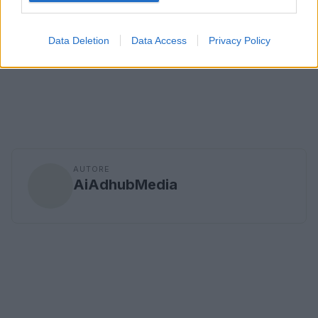
Data Deletion
Data Access
Privacy Policy
AUTORE
AiAdhubMedia