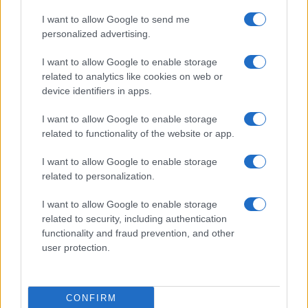
I want to allow Google to send me
Investire in stampi in silicone di alta qualità
personalized advertising.
rappresenta una scelta strategica per chi desidera
I want to allow Google to enable storage
strumenti affidabili e versatili in cucina. Questi
related to analytics like cookies on web or
strumenti si prestano a numerose applicazioni,
device identifiers in apps.
dalla preparazione di dolci decorativi per eventi
I want to allow Google to enable storage
speciali alla realizzazione di dessert semplici da
related to functionality of the website or app.
gustare a casa. Gli stampi in silicone permettono di
I want to allow Google to enable storage
esprimere creatività e realizzare idee dolci con
related to personalization.
grande facilità.
I want to allow Google to enable storage
related to security, including authentication
functionality and fraud prevention, and other
user protection.
CONFIRM