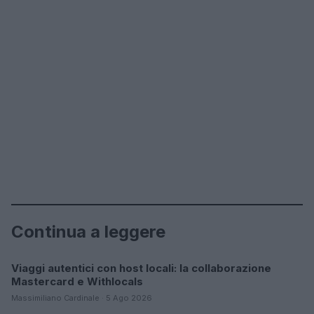
Continua a leggere
Viaggi autentici con host locali: la collaborazione
COME SI FA?
Mastercard e Withlocals
Massimiliano Cardinale · 5 Ago 2026