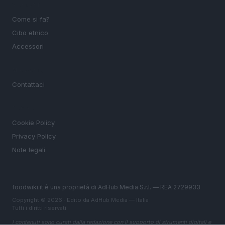
SEZIONI
Come si fa?
Cibo etnico
Accessori
MAGAZINE
Contattaci
LEGALE
Cookie Policy
Privacy Policy
Note legali
foodwiki.it è una proprietà di AdHub Media S.r.l. — REA 2729933
Copyright © 2026 · Edito da AdHub Media — Italia
Tutti i diritti riservati
I contenuti sono curati dalla redazione con il supporto di strumenti digitali e