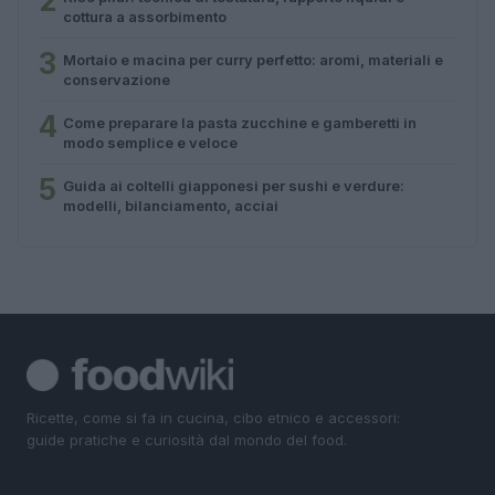
2
cottura a assorbimento
3
Mortaio e macina per curry perfetto: aromi, materiali e
conservazione
4
Come preparare la pasta zucchine e gamberetti in
modo semplice e veloce
5
Guida ai coltelli giapponesi per sushi e verdure:
modelli, bilanciamento, acciai
Ricette, come si fa in cucina, cibo etnico e accessori:
guide pratiche e curiosità dal mondo del food.