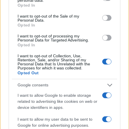
personal data.
grant or deny consent to Google and its third-party tags to
di utilizzarlo sia in forno che in freezer, rendendolo
Opted In
use your data for below specified purposes in below Google
uno strumento versatile in cucina. Le preparazioni
consent section.
I want to opt-out of the Sale of my
Personal Data.
realizzate in questo stampo non solo risultano
Opted In
gustose, ma si presentano anche in modo
I want to opt-out of processing my
accattivante, pronte a sorprendere gli ospiti.
Personal Data for Targeted Advertising.
Opted In
Perché scegliere stampi in silicone?
I want to opt-out of Collection, Use,
Retention, Sale, and/or Sharing of my
Gli
stampini in silicone
presentano numerosi
Personal Data that Is Unrelated with the
Purposes for which it was collected.
vantaggi rispetto ad altre tipologie di stampi. La
Opted Out
loro flessibilità facilita l’estrazione dei dolci,
Google consents
riducendo il rischio di rottura. Inoltre, il silicone
I want to allow Google to enable storage
resiste a temperature comprese tra -60°C e
related to advertising like cookies on web or
+230°C, rendendolo adatto a ogni tipo di
device identifiers in apps.
preparazione. Non è utilizzabile solo per la
I want to allow my user data to be sent to
pasticceria, ma anche per la creazione di saponi e
Google for online advertising purposes.
forme artigianali.