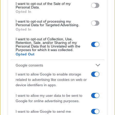
consent section.
che possa coinvolgere persone di tutte le età, dai
I want to opt-out of the Sale of my
Personal Data.
giovani agli anziani. Vogliamo che ognuno possa
Opted In
trovare qualcosa di speciale e unico da gustare,
I want to opt-out of processing my
un’esperienza che rimanga nel cuore.” La diversità
Personal Data for Targeted Advertising.
Opted In
dei piatti e la qualità delle materie prime sono al
centro di questa manifestazione, rendendola un
I want to opt-out of Collection, Use,
Retention, Sale, and/or Sharing of my
appuntamento imperdibile per gli amanti del cibo e
Personal Data that Is Unrelated with the
Purposes for which it was collected.
della convivialità.
Opted Out
Google consents
Un festival che abbraccia il mondo
I want to allow Google to enable storage
In un’epoca in cui la gastronomia è un linguaggio
related to advertising like cookies on web or
universale, l’International Street Food diventa un
device identifiers in apps.
punto di incontro tra culture diverse. Grazie alla
I want to allow my user data to be sent to
partecipazione di food truck, chef e artigiani del
Google for online advertising purposes.
gusto, il festival offre la possibilità di esplorare
I want to allow Google to send me
sapori mai provati prima e di scoprire la ricchezza