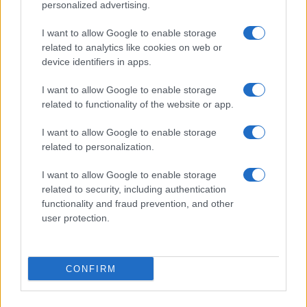
personalized advertising.
della cucina globale. Questo evento si propone di
valorizzare il patrimonio enogastronomico italiano e
I want to allow Google to enable storage
related to analytics like cookies on web or
di far conoscere al grande pubblico specialità
device identifiers in apps.
provenienti da ogni parte del mondo.
I want to allow Google to enable storage
Due eventi in contemporanea
related to functionality of the website or app.
Oltre a Roma, la manifestazione si svolgerà anche
I want to allow Google to enable storage
related to personalization.
a Porto San Giorgio e Perugia dal 27 al 30 marzo,
offrendo a tutti la possibilità di partecipare a questa
I want to allow Google to enable storage
grande celebrazione del cibo. Che tu sia un
related to security, including authentication
functionality and fraud prevention, and other
appassionato di cucina o semplicemente curioso di
user protection.
scoprire nuove prelibatezze, l’International Street
Food è il luogo ideale per unire divertimento e
gastronomia in un’atmosfera festosa e accogliente.
CONFIRM