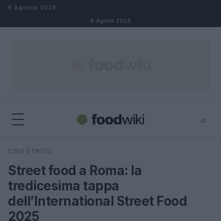
Salta al contenuto
8 Agosto 2026
8 Agosto 2026
⌕
×
⌕
CIBO ETNICO
Cerca
Street food a Roma: la
tredicesima tappa
dell’International Street Food
2025