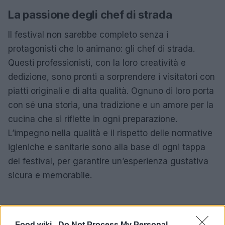
La passione degli chef di strada
Il festival non sarebbe completo senza i
protagonisti che lo animano: gli chef di strada.
Questi professionisti, con la loro creatività e
dedizione, sono pronti a sorprendere i visitatori con
piatti originali e di alta qualità. Ognuno di loro porta
con sé una storia, una tradizione e un amore per la
cucina che si riflette in ogni preparazione.
L’impegno nella qualità e il rispetto delle normative
igieniche e sanitarie sono alla base di ogni tappa
del festival, per garantire un’esperienza gustativa
sicura e memorabile.
Food wiki -
Do Not Process My Personal