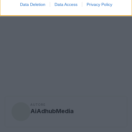
Data Deletion
Data Access
Privacy Policy
AUTORE
AiAdhubMedia