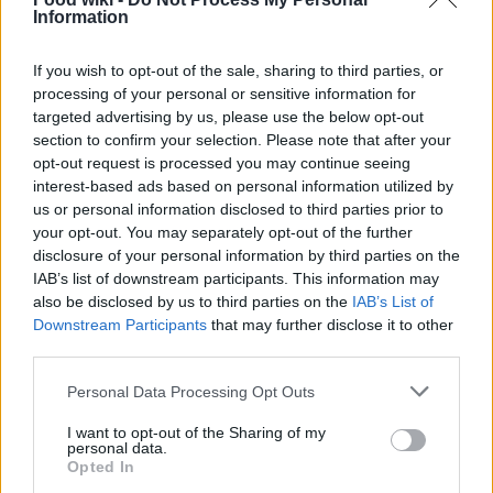
Information
If you wish to opt-out of the sale, sharing to third parties, or
processing of your personal or sensitive information for
targeted advertising by us, please use the below opt-out
section to confirm your selection. Please note that after your
opt-out request is processed you may continue seeing
interest-based ads based on personal information utilized by
us or personal information disclosed to third parties prior to
your opt-out. You may separately opt-out of the further
disclosure of your personal information by third parties on the
IAB’s list of downstream participants. This information may
also be disclosed by us to third parties on the
IAB’s List of
Un’edizione all’insegna della novità
Downstream Participants
that may further disclose it to other
third parties.
Quest’anno, l’International Street Food si
arricchisce di nuove proposte pensate per
Please note that this website/app uses one or more Google
Personal Data Processing Opt Outs
services and may gather and store information including but
soddisfare le aspettative di tutti i visitatori. Alfredo
not limited to your visit or usage behaviour. You may click to
I want to opt-out of the Sharing of my
Orofino, noto come ‘Re dello Street Food’, ha
personal data.
grant or deny consent to Google and its third-party tags to
Opted In
dichiarato: “La nostra missione è creare un evento
use your data for below specified purposes in below Google