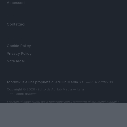
Accessori
MAGAZINE
Contattaci
LEGALE
Cookie Policy
Privacy Policy
Note legali
foodwiki.it è una proprietà di AdHub Media S.r.l. — REA 2729933
Copyright © 2026 · Edito da AdHub Media — Italia
Tutti i diritti riservati
I contenuti sono curati dalla redazione con il supporto di strumenti digitali e
realizzati in collaborazione con autori indipendenti.