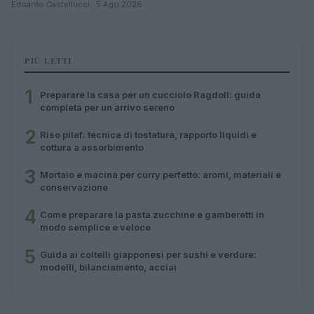
Edoardo Castellucci · 5 Ago 2026
PIÙ LETTI
1
Preparare la casa per un cucciolo Ragdoll: guida
completa per un arrivo sereno
2
Riso pilaf: tecnica di tostatura, rapporto liquidi e
cottura a assorbimento
3
Mortaio e macina per curry perfetto: aromi, materiali e
conservazione
4
Come preparare la pasta zucchine e gamberetti in
modo semplice e veloce
5
Guida ai coltelli giapponesi per sushi e verdure:
modelli, bilanciamento, acciai