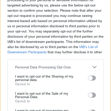
processing of your personal or sensitive information for
targeted advertising by us, please use the below opt-out
Se sei curioso di provare a lavorare con il lievito
section to confirm your selection. Please note that after your
madre, non preoccuparti: non è così complicato
opt-out request is processed you may continue seeing
interest-based ads based on personal information utilized by
come potrebbe sembrare. Gli ingredienti principali
us or personal information disclosed to third parties prior to
sono semplicemente farina e acqua. La chiave è la
your opt-out. You may separately opt-out of the further
pazienza: il processo di fermentazione richiede
disclosure of your personal information by third parties on the
IAB’s list of downstream participants. This information may
tempo, ma i risultati sono senza dubbio gratificanti.
also be disclosed by us to third parties on the
IAB’s List of
Puoi iniziare con una semplice ricetta per creare il
Downstream Participants
that may further disclose it to other
tuo lievito madre, nutrendolo regolarmente e
third parties.
osservando come cresce giorno dopo giorno. Ogni
Please note that this website/app uses one or more Google
Personal Data Processing Opt Outs
lievito ha avuto il suo inizio, e il tuo potrebbe
services and may gather and store information including but
not limited to your visit or usage behaviour. You may click to
I want to opt-out of the Sharing of my
essere proprio oggi!
personal data.
grant or deny consent to Google and its third-party tags to
Opted In
use your data for below specified purposes in below Google
Benefici nutrizionali del lievito madre
consent section.
I want to opt-out of the Sale of my
Personal Data.
Consumare prodotti a base di lievito madre ha
Opted In
anche effetti positivi sulla salute. Durante la
I want to opt-out of processing my