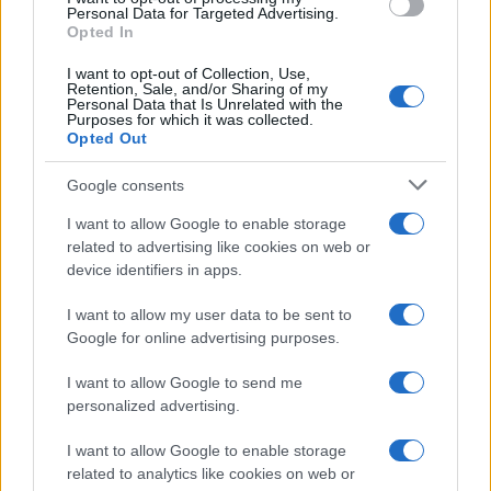
fermentazione, gran parte degli zuccheri e degli
Personal Data for Targeted Advertising.
Opted In
amidi viene consumata dai microrganismi,
rendendo l’impasto meno impattante sulla glicemia.
I want to opt-out of Collection, Use,
Retention, Sale, and/or Sharing of my
Questo è un aspetto particolarmente importante
Personal Data that Is Unrelated with the
Purposes for which it was collected.
per chi deve monitorare il livello di zucchero nel
Opted Out
sangue. Inoltre, il pane fatto con lievito madre ha
Google consents
una durata maggiore grazie alle sue proprietà
antimicrobiche naturali, che rallentano la
I want to allow Google to enable storage
related to advertising like cookies on web or
formazione di muffe.
device identifiers in apps.
Un legame tra generazioni
I want to allow my user data to be sent to
Google for online advertising purposes.
Avere un lievito madre in casa significa custodire
una tradizione. Che tu l’abbia ricevuto in dono dalla
I want to allow Google to send me
personalized advertising.
nonna o che tu stia iniziando questa pratica da
solo, stai creando un legame speciale che può
I want to allow Google to enable storage
essere tramandato. È un modo per connettersi con
related to analytics like cookies on web or