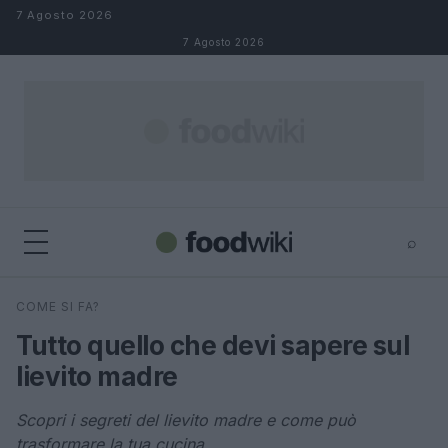
Salta al contenuto
7 Agosto 2026
7 Agosto 2026
⌕
×
⌕
COME SI FA?
Cerca
Tutto quello che devi sapere sul
lievito madre
Scopri i segreti del lievito madre e come può
trasformare la tua cucina.