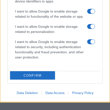
device identifiers in apps.
la propria storia e con la cultura culinaria. Ogni
volta che prepari un impasto, stai vivendo un
I want to allow Google to enable storage
related to functionality of the website or app.
momento di condivisione e passione che può
arricchire la tua vita e quella delle persone a te
I want to allow Google to enable storage
care.
related to personalization.
I want to allow Google to enable storage
related to security, including authentication
functionality and fraud prevention, and other
user protection.
CONFIRM
Data Deletion
Data Access
Privacy Policy