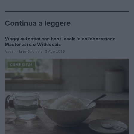
Continua a leggere
Viaggi autentici con host locali: la collaborazione
COME SI FA?
Mastercard e Withlocals
Massimiliano Cardinale · 5 Ago 2026
COME SI FA?