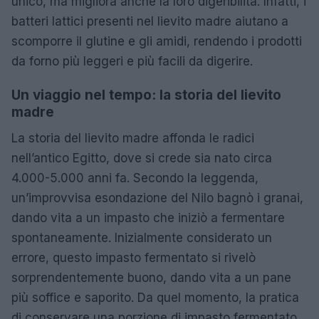
unico, ma migliora anche la loro digeribilità. Infatti, i
batteri lattici presenti nel lievito madre aiutano a
scomporre il glutine e gli amidi, rendendo i prodotti
da forno più leggeri e più facili da digerire.
Un viaggio nel tempo: la storia del lievito
madre
La storia del lievito madre affonda le radici
nell’antico Egitto, dove si crede sia nato circa
4.000-5.000 anni fa. Secondo la leggenda,
un’improvvisa esondazione del Nilo bagnò i granai,
dando vita a un impasto che iniziò a fermentare
spontaneamente. Inizialmente considerato un
errore, questo impasto fermentato si rivelò
sorprendentemente buono, dando vita a un pane
più soffice e saporito. Da quel momento, la pratica
di conservare una porzione di impasto fermentato