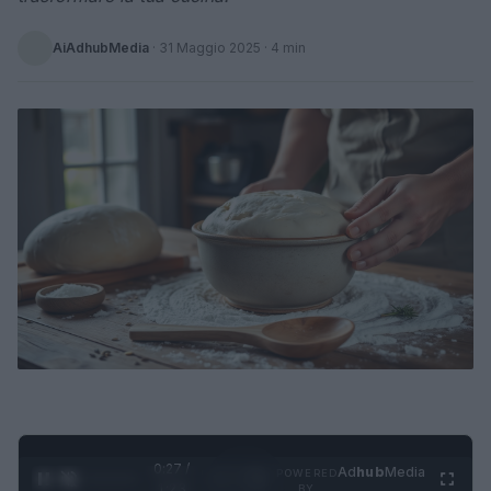
AiAdhubMedia
·
31 Maggio 2025
· 4 min
0:28 /
Ad
hub
Media
POWERED
1
/
4
1:23
BY