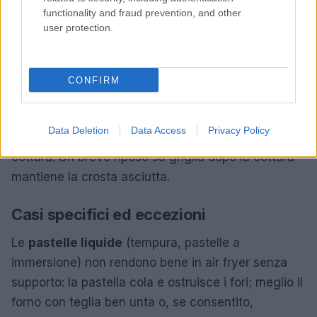
160–175°C per cibi più delicati (pesce) con un paio
functionality and fraud prevention, and other
di minuti finali a temperatura più alta per la crosta.
user protection.
Per
forno
preferire modalità
ventilato
preriscaldare
la teglia o usare griglia su leccarda per evitare
CONFIRM
condensa; posizionare sul ripiano alto per più
irraggiamento; lavorare tra 200–220°C per
Data Deletion
Data Access
Privacy Policy
impanati e patate, con 2–5 minuti di
grill
a fine
cottura. Un breve riposo su griglia dopo la cottura
mantiene la crosta asciutta.
Casi specifici ed eccezioni
Le
pastelle liquide
(tempura, pastelle a
immersione) non rendono bene in air fryer senza
supporto: la pastella cola e ostruisce i fori; meglio il
forno con teglia ben unta o, se consentito,