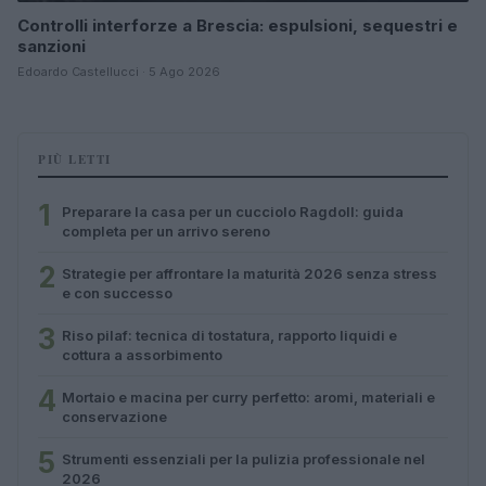
Controlli interforze a Brescia: espulsioni, sequestri e
sanzioni
Edoardo Castellucci · 5 Ago 2026
PIÙ LETTI
1
Preparare la casa per un cucciolo Ragdoll: guida
completa per un arrivo sereno
2
Strategie per affrontare la maturità 2026 senza stress
e con successo
3
Riso pilaf: tecnica di tostatura, rapporto liquidi e
cottura a assorbimento
4
Mortaio e macina per curry perfetto: aromi, materiali e
conservazione
5
Strumenti essenziali per la pulizia professionale nel
2026