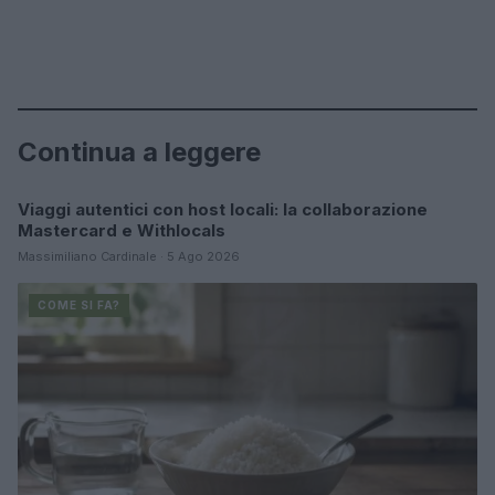
Continua a leggere
Viaggi autentici con host locali: la collaborazione
COME SI FA?
Mastercard e Withlocals
Massimiliano Cardinale · 5 Ago 2026
COME SI FA?