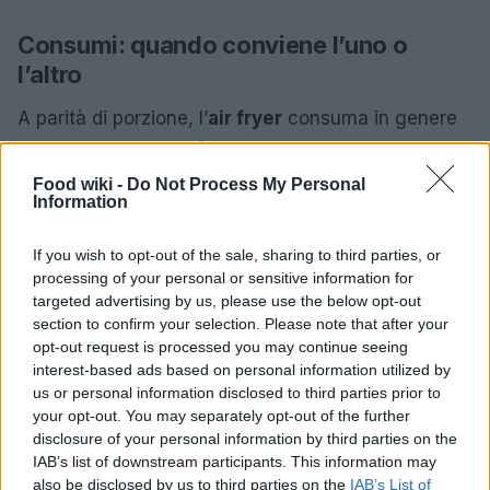
Consumi: quando conviene l’uno o
l’altro
A parità di porzione, l’
air fryer
consuma in genere
meno energia perché richiede meno pre-
riscaldamento e tempi più brevi. Per grandi quantità
Food wiki -
Do Not Process My Personal
Information
su più teglie, il
forno
può diventare più efficiente:
una sola fase di riscaldamento per cuocere molto
If you wish to opt-out of the sale, sharing to third parties, or
prodotto in un’unica sessione.
processing of your personal or sensitive information for
targeted advertising by us, please use the below opt-out
section to confirm your selection. Please note that after your
opt-out request is processed you may continue seeing
interest-based ads based on personal information utilized by
us or personal information disclosed to third parties prior to
your opt-out. You may separately opt-out of the further
disclosure of your personal information by third parties on the
IAB’s list of downstream participants. This information may
also be disclosed by us to third parties on the
IAB’s List of