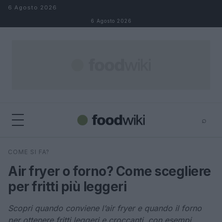
Salta al contenuto
6 Agosto 2026
6 Agosto 2026
⌕
×
⌕
COME SI FA?
Cerca
Air fryer o forno? Come scegliere
per fritti più leggeri
Scopri quando conviene l’air fryer e quando il forno
per ottenere fritti leggeri e croccanti, con esempi,