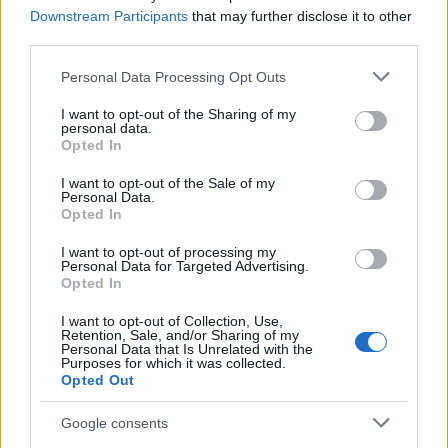
Downstream Participants
that may further disclose it to other
third parties.
Please note that this website/app uses one or more Google
Personal Data Processing Opt Outs
services and may gather and store information including but
not limited to your visit or usage behaviour. You may click to
I want to opt-out of the Sharing of my
personal data.
grant or deny consent to Google and its third-party tags to
Opted In
use your data for below specified purposes in below Google
consent section.
I want to opt-out of the Sale of my
In entrambi i casi, evitare aperture frequenti limita
Personal Data.
le dispersioni. La scelta di
accessori
che
Opted In
velocizzano l’evaporazione (griglie, tappetini forati)
I want to opt-out of processing my
Personal Data for Targeted Advertising.
riduce tempi e quindi consumi complessivi.
Opted In
Accessori che fanno la differenza
I want to opt-out of Collection, Use,
Retention, Sale, and/or Sharing of my
Personal Data that Is Unrelated with the
Alcuni accessori amplificano croccantezza e
Purposes for which it was collected.
Opted Out
costanza dei risultati:
griglie rialzate
per far
circolare aria sotto gli alimenti;
tappetini forati in
Google consents
silicone
per evitare attacchi mantenendo la