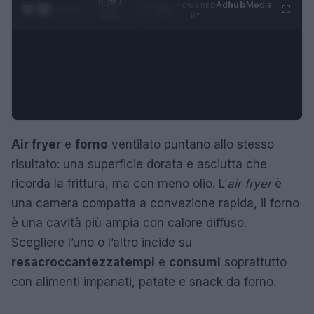
0:28 /
Ad
hub
Media
POWERED
1
/
4
1:21
BY
Air fryer
e
forno
ventilato puntano allo stesso
risultato: una superficie dorata e asciutta che
ricorda la frittura, ma con meno olio. L’
air fryer
è
una camera compatta a convezione rapida, il forno
è una cavità più ampia con calore diffuso.
Scegliere l’uno o l’altro incide su
resa
croccantezza
tempi
e
consumi
soprattutto
con alimenti impanati, patate e snack da forno.