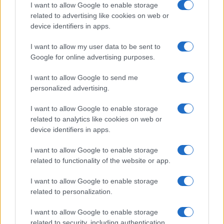
I want to allow Google to enable storage
superficie asciutta;
cestelli o teglie microforate
related to advertising like cookies on web or
device identifiers in apps.
per patatine e snack;
termometro a sonda
per
carni succose senza sovracottura;
spruzzino per
I want to allow my user data to be sent to
olio
per dosi minime e uniformi; carta forno
forata
Google for online advertising purposes.
per facilitare il ricambio d’aria. In air fryer con
I want to allow Google to send me
resistenza esposta, uno
schermo paraschizzi
personalized advertising.
compatibile
aiuta a mantenere pulita la camera
I want to allow Google to enable storage
senza ostacolare il flusso.
related to analytics like cookies on web or
device identifiers in apps.
Settaggi e metodo per risultati costanti
I want to allow Google to enable storage
Per
air fryer
preriscaldare 3–5 minuti quando si
related to functionality of the website or app.
cerca massima croccantezza; distribuire in
singolo
I want to allow Google to enable storage
strato
senza ammassare; scuotere o girare a metà
related to personalization.
cottura; vaporizzare poco olio sulle superfici
I want to allow Google to enable storage
asciutte; usare 180–200°C per impanati e prefritti,
related to security, including authentication