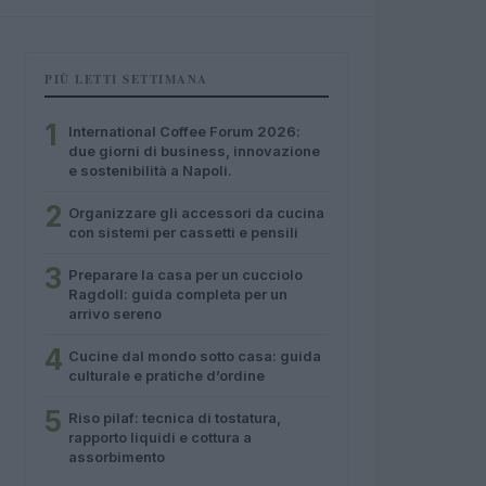
PIÙ LETTI SETTIMANA
1
International Coffee Forum 2026:
due giorni di business, innovazione
e sostenibilità a Napoli.
2
Organizzare gli accessori da cucina
con sistemi per cassetti e pensili
3
Preparare la casa per un cucciolo
Ragdoll: guida completa per un
arrivo sereno
4
Cucine dal mondo sotto casa: guida
culturale e pratiche d’ordine
5
Riso pilaf: tecnica di tostatura,
rapporto liquidi e cottura a
assorbimento