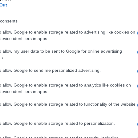
Out
consents
o allow Google to enable storage related to advertising like cookies on
CIBO ETNICO
evice identifiers in apps.
o allow my user data to be sent to Google for online advertising
s.
to allow Google to send me personalized advertising.
o allow Google to enable storage related to analytics like cookies on
evice identifiers in apps.
o allow Google to enable storage related to functionality of the website
 i
Guida al cibo etnico: come
decodificare allergeni nascosti
li
Leggere etichette multilingue senza errori e
o allow Google to enable storage related to personalization.
riconoscere allergeni nascosti nel cibo etnico
diventa semplice con una guida pratica e sempre
o allow Google to enable storage related to security, including