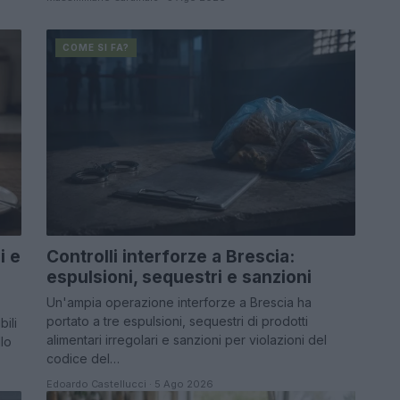
COME SI FA?
i e
Controlli interforze a Brescia:
espulsioni, sequestri e sanzioni
Un'ampia operazione interforze a Brescia ha
portato a tre espulsioni, sequestri di prodotti
bili
alimentari irregolari e sanzioni per violazioni del
llo
codice del…
Edoardo Castellucci · 5 Ago 2026