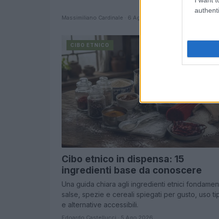
authenti
Massimiliano Cardinale · 6 Ago 2026
CIBO ETNICO
Cibo etnico in dispensa: 15
ingredienti base da conoscere
Una guida chiara agli ingredienti etnici fondament
salse, spezie e cereali spiegati per gusto, uso ti
e alternative accessibili.
Edoardo Castellucci · 5 Ago 2026