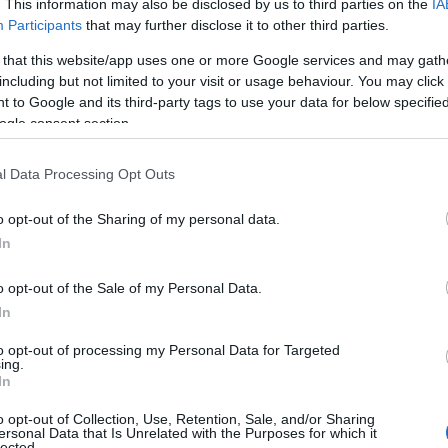
bao e samosa a casa
. This information may also be disclosed by us to third parties on the
IA
Participants
that may further disclose it to other third parties.
Quattro ricette iconiche di street food con tempi
precisi, attrezzatura essenziale e varianti leggere
 that this website/app uses one or more Google services and may gath
per cucinare bene anche per molti ospiti.
including but not limited to your visit or usage behaviour. You may click 
 to Google and its third-party tags to use your data for below specifi
ogle consent section.
Massimiliano Cardinale · 6 Ago 2026
l Data Processing Opt Outs
o opt-out of the Sharing of my personal data.
In
o opt-out of the Sale of my Personal Data.
In
to opt-out of processing my Personal Data for Targeted
ing.
In
o opt-out of Collection, Use, Retention, Sale, and/or Sharing
ersonal Data that Is Unrelated with the Purposes for which it
lected.