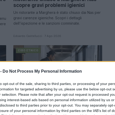
scopre gravi problemi igienici
Un ristorante a Marghera è stato chiuso dai Nas per
gravi carenze igieniche. Scopri i dettagli
menu
dell'ispezione e le sanzioni comminate.
dere
Edoardo Castellucci · 7 Ago 2026
CIBO ETNICO
 -
Do Not Process My Personal Information
to opt-out of the sale, sharing to third parties, or processing of your per
formation for targeted advertising by us, please use the below opt-out s
r selection. Please note that after your opt-out request is processed y
eing interest-based ads based on personal information utilized by us or
disclosed to third parties prior to your opt-out. You may separately opt-
Guida pratica per fare tacos, falafel,
losure of your personal information by third parties on the IAB’s list of