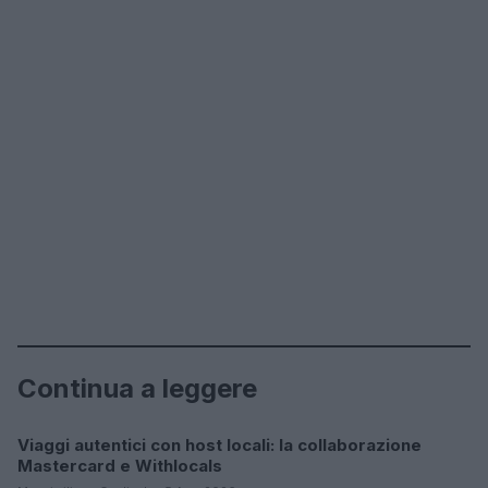
Continua a leggere
Viaggi autentici con host locali: la collaborazione
COME SI FA?
Mastercard e Withlocals