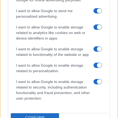
istruzioni dettagliate per garantirti il massimo
I want to allow Google to send me
successo. Hai mai provato a fare il pane in casa?
personalized advertising.
La versatilità di Bake Partner non ha limiti. Che tu
I want to allow Google to enable storage
related to analytics like cookies on web or
sia un principiante curioso o un esperto pasticcere,
device identifiers in apps.
questa impastatrice è progettata per adattarsi a
ogni livello di abilità. Con la sua capacità di
I want to allow Google to enable storage
related to functionality of the website or app.
affrontare impasti di diverse consistenze, ti
permetterà di esplorare e sperimentare nuove
I want to allow Google to enable storage
ricette con facilità. Non è mai stato così divertente
related to personalization.
mettersi ai fornelli!
I want to allow Google to enable storage
related to security, including authentication
functionality and fraud prevention, and other
user protection.
CONFIRM