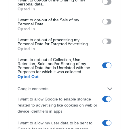
personal data.
La facilità d’uso è un altro dei punti di forza di Bake
grant or deny consent to Google and its third-party tags to
Opted In
use your data for below specified purposes in below Google
Partner. Il braccio della macchina si solleva con un
consent section.
I want to opt-out of the Sale of my
semplice gesto, rendendo facile cambiare
Personal Data.
accessori e aggiungere ingredienti senza alcuno
Opted In
sforzo. E per la tua sicurezza, il sistema di
I want to opt-out of processing my
Personal Data for Targeted Advertising.
spegnimento automatico si attiva quando il braccio
Opted In
è sollevato, riducendo il rischio di incidenti.
I want to opt-out of Collection, Use,
Semplice, no?
Retention, Sale, and/or Sharing of my
Personal Data that Is Unrelated with the
Purposes for which it was collected.
Ricette da provare con Bake Partner
Opted Out
Con Bake Partner, ogni appassionato di cucina può
Google consents
cimentarsi nella preparazione di una vasta gamma
I want to allow Google to enable storage
di ricette. Immagina di preparare panini per
related to advertising like cookies on web or
device identifiers in apps.
hamburger o deliziosi dolci come le corna di
gazzella: l’impastatrice rende tutto così semplice e
I want to allow my user data to be sent to
soddisfacente! Ogni ricetta è accompagnata da
Google for online advertising purposes.