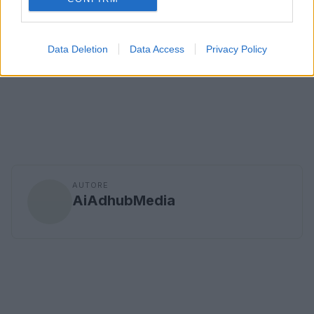
Data Deletion
Data Access
Privacy Policy
AUTORE
AiAdhubMedia