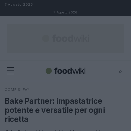
Salta al contenuto
7 Agosto 2026
7 Agosto 2026
⌕
×
⌕
COME SI FA?
Cerca
Bake Partner: impastatrice
potente e versatile per ogni
ricetta