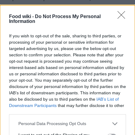
permettono anche di ottenere risultati professionali
comodamente da casa. Chi non sogna di
Food wiki -
Do Not Process My Personal
Information
impressionare gli amici con dolci da pasticceria?
If you wish to opt-out of the sale, sharing to third parties, or
processing of your personal or sensitive information for
targeted advertising by us, please use the below opt-out
section to confirm your selection. Please note that after your
opt-out request is processed you may continue seeing
interest-based ads based on personal information utilized by
us or personal information disclosed to third parties prior to
your opt-out. You may separately opt-out of the further
disclosure of your personal information by third parties on the
IAB’s list of downstream participants. This information may
also be disclosed by us to third parties on the
IAB’s List of
Downstream Participants
that may further disclose it to other
third parties.
Please note that this website/app uses one or more Google
Personal Data Processing Opt Outs
services and may gather and store information including but
not limited to your visit or usage behaviour. You may click to
I want to opt-out of the Sharing of my