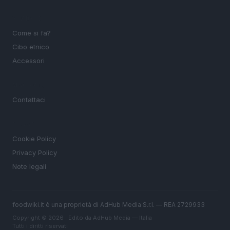
SEZIONI
Come si fa?
Cibo etnico
Accessori
MAGAZINE
Contattaci
LEGALE
Cookie Policy
Privacy Policy
Note legali
foodwiki.it è una proprietà di AdHub Media S.r.l. — REA 2729933
Copyright © 2026 · Edito da AdHub Media — Italia
Tutti i diritti riservati