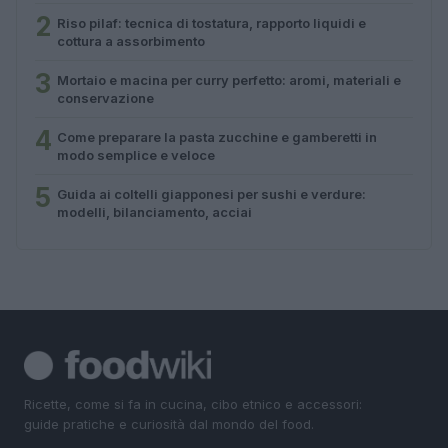
2
Riso pilaf: tecnica di tostatura, rapporto liquidi e
cottura a assorbimento
3
Mortaio e macina per curry perfetto: aromi, materiali e
conservazione
4
Come preparare la pasta zucchine e gamberetti in
modo semplice e veloce
5
Guida ai coltelli giapponesi per sushi e verdure:
modelli, bilanciamento, acciai
Ricette, come si fa in cucina, cibo etnico e accessori:
guide pratiche e curiosità dal mondo del food.