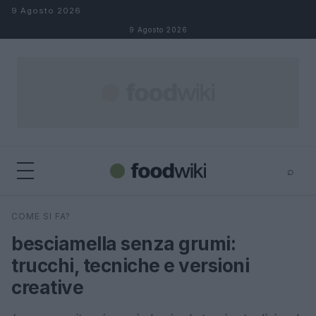
Salta al contenuto
9 Agosto 2026
9 Agosto 2026
⌕
×
⌕
COME SI FA?
Cerca
besciamella senza grumi:
trucchi, tecniche e versioni
creative