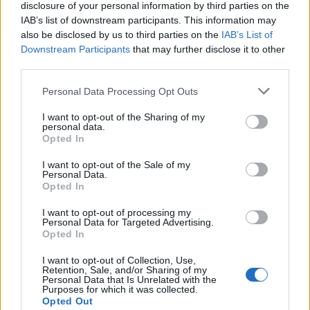
disclosure of your personal information by third parties on the
non c’è momento di spostamento improvviso di
IAB’s list of downstream participants. This information may
qualità del croccante.
also be disclosed by us to third parties on the
IAB’s List of
Downstream Participants
that may further disclose it to other
3. Sul fuoco lento, la finestra di “scarico” è breve:
third parties.
mantieni la temperatura sotto 90°C, altrimenti le
Please note that this website/app uses one or more Google
Personal Data Processing Opt Outs
proteine del latte cominceranno a coagularsi. La
services and may gather and store information including but
vetta nasce a piccole bollicine, la controparte
not limited to your visit or usage behaviour. You may click to
I want to opt-out of the Sharing of my
personal data.
grant or deny consent to Google and its third-party tags to
imperfetta è l’esplosione di cristalli di latte. Con un
Opted In
use your data for below specified purposes in below Google
cucchiaio a testa larga, stai a disposizione di
consent section.
I want to opt-out of the Sale of my
Personal Data.
permettere alla salsa di affondare un po’.
Opted In
4. Per cima l’esaltazione, una spolverata di noce
I want to opt-out of processing my
Personal Data for Targeted Advertising.
moscata. Se la ricetta chiama la realizzazione di
Opted In
versioni “cremosamente umami”, puoi aggiungere
I want to opt-out of Collection, Use,
un filo di salsa di soia leggero per un tocco
Retention, Sale, and/or Sharing of my
Personal Data that Is Unrelated with the
disinvolto. Se la besciamella è per un risotto, allora
Purposes for which it was collected.
Opted Out
bisogna evitare se possibile grassi in eccesso,