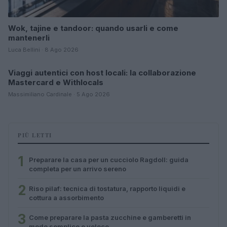
Wok, tajine e tandoor: quando usarli e come
mantenerli
Luca Bellini · 8 Ago 2026
Viaggi autentici con host locali: la collaborazione
COME SI FA?
Mastercard e Withlocals
Massimiliano Cardinale · 5 Ago 2026
PIÙ LETTI
1
Preparare la casa per un cucciolo Ragdoll: guida
completa per un arrivo sereno
2
Riso pilaf: tecnica di tostatura, rapporto liquidi e
cottura a assorbimento
3
Come preparare la pasta zucchine e gamberetti in
modo semplice e veloce