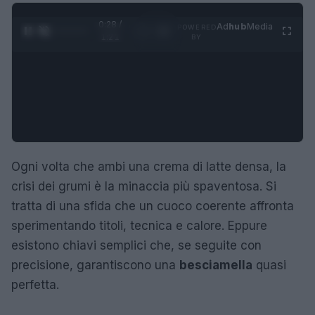
0:28 /
Ad
hub
Media
POWERED
1
/
4
1:21
BY
Ogni volta che ambi una crema di latte densa, la
crisi dei grumi è la minaccia più spaventosa. Si
tratta di una sfida che un cuoco coerente affronta
sperimentando titoli, tecnica e calore. Eppure
esistono chiavi semplici che, se seguite con
precisione, garantiscono una
besciamella
quasi
perfetta.