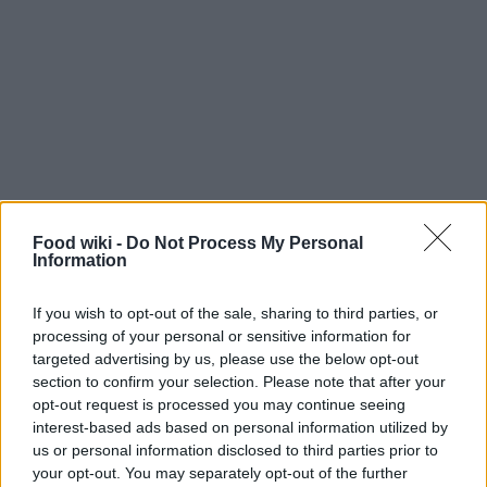
Food wiki -
Do Not Process My Personal
Information
2. Quando il roux è sano, incorpora lentamente il
If you wish to opt-out of the sale, sharing to third parties, or
latte infantile: versalo a filo, mescolando
processing of your personal or sensitive information for
intensamente per evitare l’incubazione di bulbo di
targeted advertising by us, please use the below opt-out
farina. Se non si ha il frullatore a immersione, un
section to confirm your selection. Please note that after your
opt-out request is processed you may continue seeing
frullatore a mano funziona bene per mantenere la
interest-based ads based on personal information utilized by
consistenza liscia. La stratificazione di liquidi è
us or personal information disclosed to third parties prior to
l’arte che impedisce la formazione di grumi, perché
your opt-out. You may separately opt-out of the further