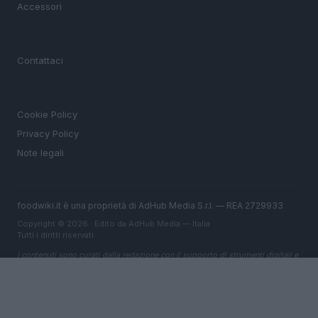
Accessori
MAGAZINE
Contattaci
LEGALE
Cookie Policy
Privacy Policy
Note legali
foodwiki.it è una proprietà di AdHub Media S.r.l. — REA 2729933
Copyright © 2026 · Edito da AdHub Media — Italia
Tutti i diritti riservati
I contenuti sono curati dalla redazione con il supporto di strumenti digitali e
realizzati in collaborazione con autori indipendenti.