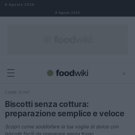
Salta al contenuto
8 Agosto 2026
8 Agosto 2026
⌕
×
⌕
COME SI FA?
Cerca
Biscotti senza cottura:
preparazione semplice e veloce
Scopri come soddisfare la tua voglia di dolce con
biscotti facili da preparare senza forno.