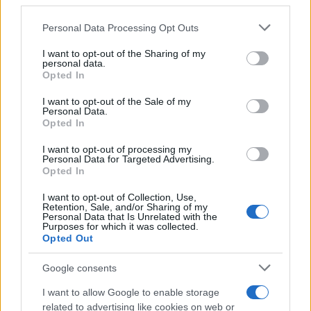
third parties.
garantire una consistenza ottimale. Adesso, mentre
modelli i biscotti, sistemali su un vassoio. Una volta
Please note that this website/app uses one or more Google
Personal Data Processing Opt Outs
services and may gather and store information including but
terminato questo passaggio, riponi i biscotti in
not limited to your visit or usage behaviour. You may click to
I want to opt-out of the Sharing of my
frigorifero per almeno un’altra ora. Questo
personal data.
grant or deny consent to Google and its third-party tags to
Opted In
passaggio finale è cruciale per ottenere biscotti
use your data for below specified purposes in below Google
consent section.
ben sodi e facili da servire. Hai fretta? Puoi anche
I want to opt-out of the Sale of my
Personal Data.
metterli in freezer per 30 minuti.
Opted In
I want to opt-out of processing my
Una volta che i biscotti sono stati raffreddati, sono
Personal Data for Targeted Advertising.
Opted In
pronti per essere gustati. Non ti preoccupare di
scottarti, poiché non è necessaria alcuna cottura.
I want to opt-out of Collection, Use,
Retention, Sale, and/or Sharing of my
La bellezza di questa ricetta è proprio nella sua
Personal Data that Is Unrelated with the
Purposes for which it was collected.
semplicità: potrai assaporare dolcetti freschi e
Opted Out
golosi in pochi passaggi!
Google consents
Conservazione e varianti
I want to allow Google to enable storage
related to advertising like cookies on web or