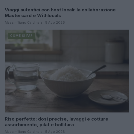
Viaggi autentici con host locali: la collaborazione
COME SI FA?
Mastercard e Withlocals
Massimiliano Cardinale · 5 Ago 2026
COME SI FA?
Riso perfetto: dosi precise, lavaggi e cotture
assorbimento, pilaf e bollitura
Massimiliano Cardinale · 5 Ago 2026