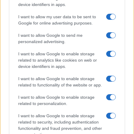
I biscotti senza cottura si conservano in frigorifero
device identifiers in apps.
per 4 o 5 giorni, coperti con della pellicola
I want to allow my user data to be sent to
trasparente per mantenerli freschi. Vuoi provare
Google for online advertising purposes.
qualcosa di diverso? Perché non cimentarti con
una
cheesecake alle fragole
? Un dolce fresco e
I want to allow Google to send me
personalized advertising.
goloso che non richiede cottura e che conquisterà
sicuramente tutti.
I want to allow Google to enable storage
related to analytics like cookies on web or
device identifiers in apps.
I want to allow Google to enable storage
related to functionality of the website or app.
I want to allow Google to enable storage
related to personalization.
I want to allow Google to enable storage
related to security, including authentication
functionality and fraud prevention, and other