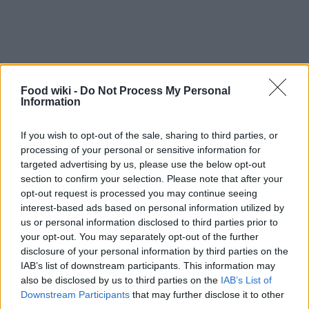
Food wiki -
Do Not Process My Personal
Information
If you wish to opt-out of the sale, sharing to third parties, or
processing of your personal or sensitive information for
targeted advertising by us, please use the below opt-out
Formazione dei biscotti e
section to confirm your selection. Please note that after your
raffreddamento
opt-out request is processed you may continue seeing
interest-based ads based on personal information utilized by
Trascorsa un’ora, l’impasto sarà pronto per essere
us or personal information disclosed to third parties prior to
lavorato. Preleva piccole porzioni di impasto e
your opt-out. You may separately opt-out of the further
disclosure of your personal information by third parties on the
forma delle palline, poi appiattiscile leggermente
IAB’s list of downstream participants. This information may
per dare loro la tipica forma di biscotto. Cerca di
also be disclosed by us to third parties on the
IAB’s List of
mantenerle spesse circa un centimetro, così da
Downstream Participants
that may further disclose it to other