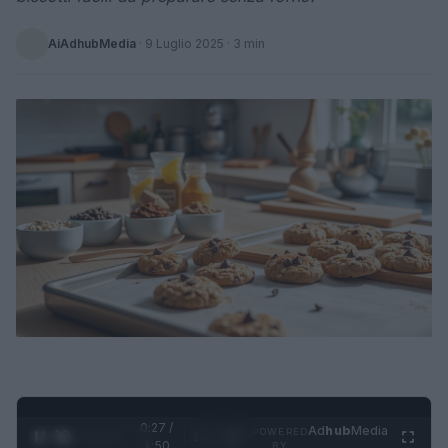
AiAdhubMedia
·
9 Luglio 2025
· 3 min
0:28 /
Ad
hub
Media
POWERED
1
/
4
1:50
BY