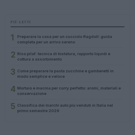
PIÙ LETTI
1
Preparare la casa per un cucciolo Ragdoll: guida
completa per un arrivo sereno
2
Riso pilaf: tecnica di tostatura, rapporto liquidi e
cottura a assorbimento
3
Come preparare la pasta zucchine e gamberetti in
modo semplice e veloce
4
Mortaio e macina per curry perfetto: aromi, materiali e
conservazione
5
Classifica dei marchi auto più venduti in Italia nel
primo semestre 2026