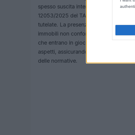
spesso suscita interrogativi. Le normat
authenti
12053/2025 del TAR Lazio, pongono limiti
tutelate. La presenza di vincoli paesagg
immobili non conformi, a tutela dell’amb
che entrano in gioco le autorità locali
aspetti, assicurando che il calcestruzzo
delle normative.