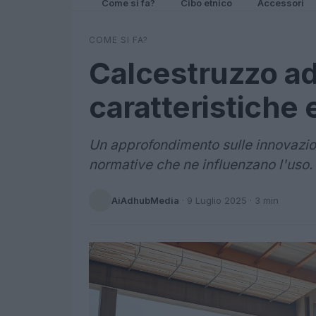
Come si fa?
Cibo etnico
Accessori
COME SI FA?
Calcestruzzo ad
caratteristiche
Un approfondimento sulle innovazioni
normative che ne influenzano l'uso.
AiAdhubMedia
·
9 Luglio 2025
· 3 min