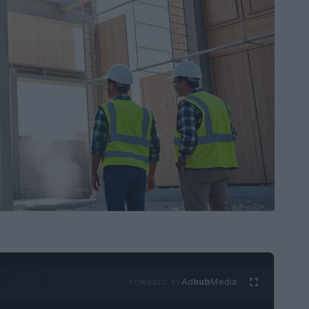
Ad
hub
Media
POWERED BY