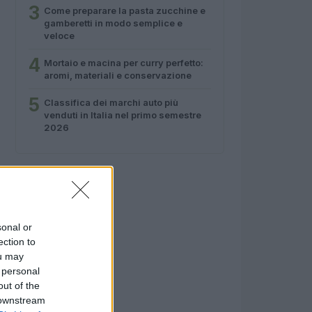
3
Come preparare la pasta zucchine e
gamberetti in modo semplice e
veloce
4
Mortaio e macina per curry perfetto:
aromi, materiali e conservazione
5
Classifica dei marchi auto più
venduti in Italia nel primo semestre
2026
sonal or
ection to
ou may
 personal
out of the
 downstream