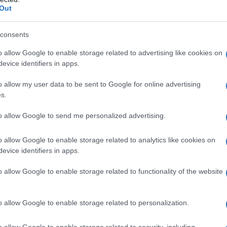
così speciale? L’uso di
aggregati selezionati
e
Out
na resistenza alla compressione straordinaria e
sferici. Inoltre, il calcestruzzo fibrorinforzato
consents
capacità di prevenire la formazione di fessure,
o allow Google to enable storage related to advertising like cookies on
evice identifiers in apps.
Attraverso l’analisi non lineare con strumenti di
bile simulare e valutare la sicurezza strutturale
o allow my user data to be sent to Google for online advertising
 affidabili.
s.
to allow Google to send me personalized advertising.
ichiede un’attenzione particolare. È fondamentale
, e l’integrazione di normative specifiche è
o allow Google to enable storage related to analytics like cookies on
evice identifiers in apps.
ioni del materiale siano pienamente realizzate,
solo sicure, ma anche sostenibili nel tempo.
o allow Google to enable storage related to functionality of the website
 costruzione con calcestruzzo
o allow Google to enable storage related to personalization.
edilizio
e
vincolo paesaggistico
, un tema che
o allow Google to enable storage related to security, including