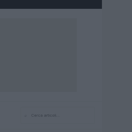
⌕
Cerca