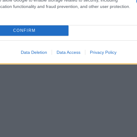
ive vigenti, come evidenziato dalla sentenza n.
cation functionality and fraud prevention, and other user protection.
 rigorosi sulla possibilità di sanatoria in aree
istici rende impossibile la regolarizzazione di
CONFIRM
iente e del nostro patrimonio culturale. È qui
, che devono vigilare attentamente su questi
 ad alta resistenza venga utilizzato nel rispetto
Data Deletion
Data Access
Privacy Policy