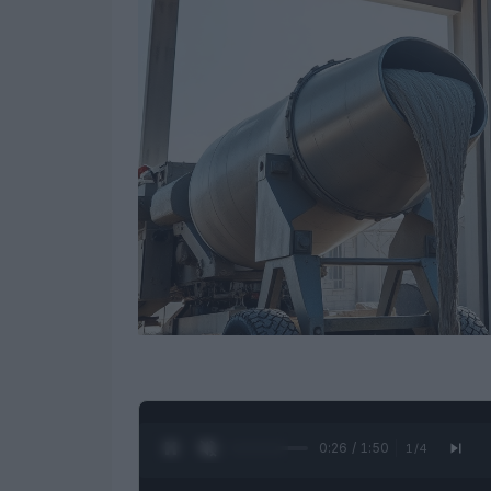
0:27 / 1:50
1
/
4