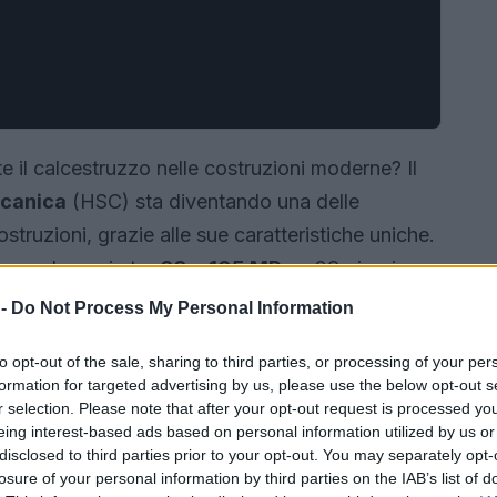
 il calcestruzzo nelle costruzioni moderne? Il
ccanica
(HSC) sta diventando una delle
struzioni, grazie alle sue caratteristiche uniche.
one che varia tra
60 e 105 MPa
a 28 giorni,
oni nettamente superiori rispetto ai calcestruzzi
 -
Do Not Process My Personal Information
remo le sue caratteristiche, le applicazioni e le
to opt-out of the sale, sharing to third parties, or processing of your per
rnendo un quadro utile e dettagliato per chi
formation for targeted advertising by us, please use the below opt-out s
n solo.
r selection. Please note that after your opt-out request is processed y
eing interest-based ads based on personal information utilized by us or
disclosed to third parties prior to your opt-out. You may separately opt-
losure of your personal information by third parties on the IAB’s list of