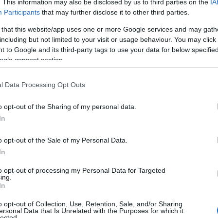
. This information may also be disclosed by us to third parties on the
IA
Participants
that may further disclose it to other third parties.
 that this website/app uses one or more Google services and may gath
including but not limited to your visit or usage behaviour. You may click 
 to Google and its third-party tags to use your data for below specifi
ogle consent section.
l Data Processing Opt Outs
o opt-out of the Sharing of my personal data.
In
o opt-out of the Sale of my Personal Data.
In
struzzo ad alta resistenza
to opt-out of processing my Personal Data for Targeted
ing.
In
ettato per affrontare sfide strutturali rigorose,
o opt-out of Collection, Use, Retention, Sale, and/or Sharing
rutture che richiedono una robustezza e una
ersonal Data that Is Unrelated with the Purposes for which it
lected.