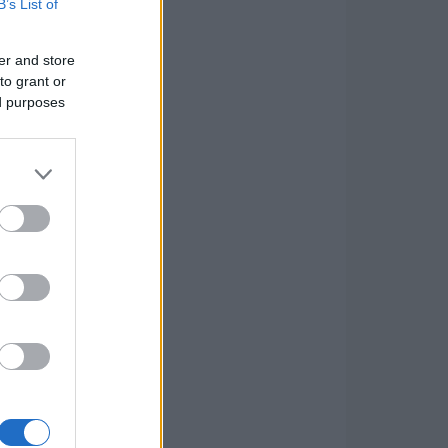
B’s List of
er and store
to grant or
ed purposes