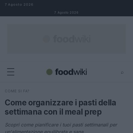
Salta al contenuto
7 Agosto 2026
7 Agosto 2026
⌕
×
⌕
COME SI FA?
Cerca
Come organizzare i pasti della
settimana con il meal prep
Scopri come pianificare i tuoi pasti settimanali per
un'alimentazione equilibrata e sana