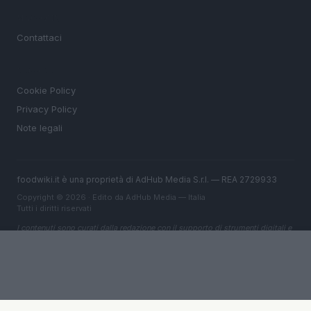
MAGAZINE
Contattaci
LEGALE
Cookie Policy
Privacy Policy
Note legali
foodwiki.it è una proprietà di AdHub Media S.r.l. — REA 2729933
Copyright © 2026 · Edito da AdHub Media — Italia
Tutti i diritti riservati
I contenuti sono curati dalla redazione con il supporto di strumenti digitali e
realizzati in collaborazione con autori indipendenti.