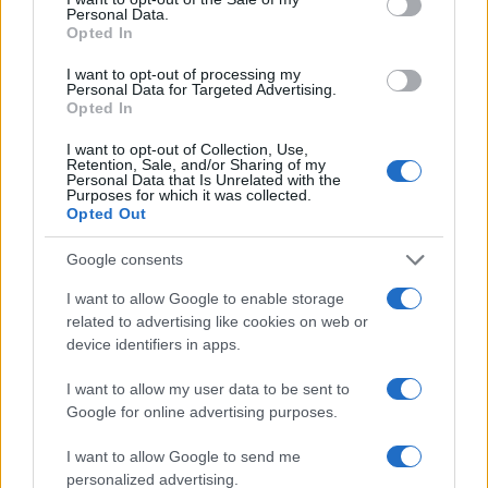
Personal Data.
per preparare burger vegetali. Questa versatilità
Opted In
non solo arricchisce il menu, ma stimola anche la
I want to opt-out of processing my
creatività in cucina. Ricordate che un
meal prep
Personal Data for Targeted Advertising.
ben fatto non deve essere noioso, ma
Opted In
un’opportunità per esplorare nuovi sapori e
I want to opt-out of Collection, Use,
Retention, Sale, and/or Sharing of my
combinazioni.
Personal Data that Is Unrelated with the
Purposes for which it was collected.
Opted Out
Google consents
I want to allow Google to enable storage
related to advertising like cookies on web or
device identifiers in apps.
I want to allow my user data to be sent to
Google for online advertising purposes.
I want to allow Google to send me
personalized advertising.