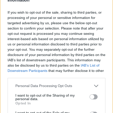
Information
come il sabato o la domenica, per dedicarsi alla
cucina è una strategia vincente. In 2-3 ore, è
If you wish to opt-out of the sale, sharing to third parties, or
possibile preparare una varietà di piatti da
processing of your personal or sensitive information for
consumare durante la settimana. Utilizzare
targeted advertising by us, please use the below opt-out
section to confirm your selection. Please note that after your
contenitori riutilizzabili per suddividere i pasti per
opt-out request is processed you may continue seeing
giorno è essenziale. Inoltre, è consigliabile cucinare
interest-based ads based on personal information utilized by
in grandi quantità per poter congelare porzioni
us or personal information disclosed to third parties prior to
your opt-out. You may separately opt-out of the further
extra, garantendo così una riserva di pasti sani per
disclosure of your personal information by third parties on the
i giorni più impegnativi.
IAB’s list of downstream participants. This information may
also be disclosed by us to third parties on the
IAB’s List of
Variazione e creatività in cucina
Downstream Participants
that may further disclose it to other
third parties.
Per mantenere alta la motivazione e il piacere di
Please note that this website/app uses one or more Google
Personal Data Processing Opt Outs
mangiare, è importante variare gli ingredienti e le
services and may gather and store information including but
preparazioni. Ad esempio, i legumi possono essere
not limited to your visit or usage behaviour. You may click to
I want to opt-out of the Sharing of my
personal data.
grant or deny consent to Google and its third-party tags to
utilizzati in diverse forme: i ceci possono essere
Opted In
use your data for below specified purposes in below Google
serviti in insalata, trasformati in hummus o utilizzati
consent section.
I want to opt-out of the Sale of my