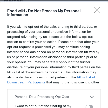
mercati
Non si può parlare di Berlino senza menzionare i
Food wiki -
Do Not Process My Personal
Information
suoi
Imbiss
, i chioschi di street food che offrono
piatti semplici ma ricchi di sapore. Beck esplora
If you wish to opt-out of the sale, sharing to third parties, or
anche i mercati storici come
Rogacki
, dove il pesce
processing of your personal or sensitive information for
targeted advertising by us, please use the below opt-out
affumicato è un must per chi desidera immergersi
section to confirm your selection. Please note that after your
nella tradizione gastronomica della città. Qui,
opt-out request is processed you may continue seeing
operai e hipster si mescolano, tutti attratti
interest-based ads based on personal information utilized by
us or personal information disclosed to third parties prior to
dall’aroma inconfondibile del pesce fresco. La
your opt-out. You may separately opt-out of the further
gastronomia berlinese è un viaggio attraverso i
disclosure of your personal information by third parties on the
sapori, un modo per riscoprire le radici culinarie di
IAB’s list of downstream participants. This information may
also be disclosed by us to third parties on the
IAB’s List of
un paese che ha molto da offrire.
Downstream Participants
that may further disclose it to other
third parties.
Un patrimonio da preservare
Please note that this website/app uses one or more Google
Personal Data Processing Opt Outs
La sfida per la cucina tedesca è quella di
services and may gather and store information including but
not limited to your visit or usage behaviour. You may click to
I want to opt-out of the Sharing of my
mantenere viva la tradizione mentre si abbraccia