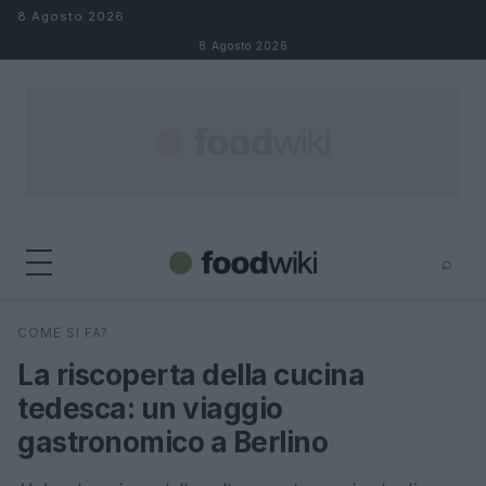
Salta al contenuto
8 Agosto 2026
8 Agosto 2026
⌕
×
⌕
COME SI FA?
Cerca
La riscoperta della cucina
tedesca: un viaggio
gastronomico a Berlino