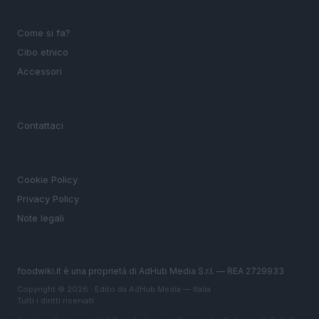
SEZIONI
Come si fa?
Cibo etnico
Accessori
MAGAZINE
Contattaci
LEGALE
Cookie Policy
Privacy Policy
Note legali
foodwiki.it è una proprietà di AdHub Media S.r.l. — REA 2729933
Copyright © 2026 · Edito da AdHub Media — Italia
Tutti i diritti riservati