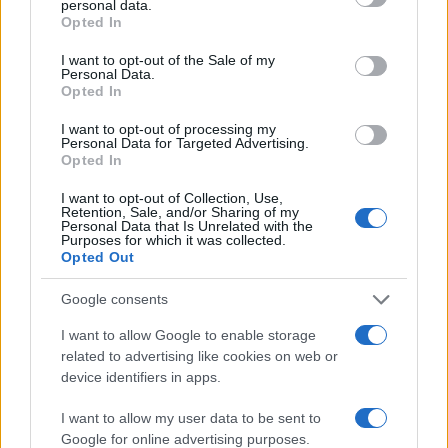
personal data.
grant or deny consent to Google and its third-party tags to
Opted In
l’innovazione. Con chef provenienti da tutto il
use your data for below specified purposes in below Google
mondo che aprono nuovi ristoranti, Berlino ha il
consent section.
I want to opt-out of the Sale of my
Personal Data.
potenziale per diventare una
meta gastronomica
Opted In
internazionale
. Tuttavia, è fondamentale non
I want to opt-out of processing my
dimenticare le radici e i piatti che hanno segnato la
Personal Data for Targeted Advertising.
Opted In
storia della città. Beck invita a riscoprire i sapori
autentici, a valorizzare i luoghi che raccontano
I want to opt-out of Collection, Use,
Retention, Sale, and/or Sharing of my
storie di convivialità e tradizione, affinché la cucina
Personal Data that Is Unrelated with the
Purposes for which it was collected.
tedesca possa finalmente ricevere il
Opted Out
riconoscimento che merita.
Google consents
I want to allow Google to enable storage
related to advertising like cookies on web or
device identifiers in apps.
I want to allow my user data to be sent to
Google for online advertising purposes.