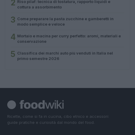
2
Riso pilaf: tecnica di tostatura, rapporto liquidi e
cottura a assorbimento
3
Come preparare la pasta zucchine e gamberetti in
modo semplice e veloce
4
Mortaio e macina per curry perfetto: aromi, materiali e
conservazione
5
Classifica dei marchi auto più venduti in Italia nel
primo semestre 2026
Ricette, come si fa in cucina, cibo etnico e accessori:
guide pratiche e curiosità dal mondo del food.