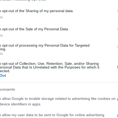
ssendo analfabeta, ha trasmesso a Vittoria un
entano una memoria storica. La sua passione per
o opt-out of the Sharing of my personal data.
è stata solo dopo aver incontrato Anna Moroni
In
orso formativo nel settore gastronomico.
o opt-out of the Sale of my Personal Data.
In
to opt-out of processing my Personal Data for Targeted
ing.
In
o opt-out of Collection, Use, Retention, Sale, and/or Sharing
ersonal Data that Is Unrelated with the Purposes for which it
lected.
Out
consents
o allow Google to enable storage related to advertising like cookies on
evice identifiers in apps.
o allow my user data to be sent to Google for online advertising