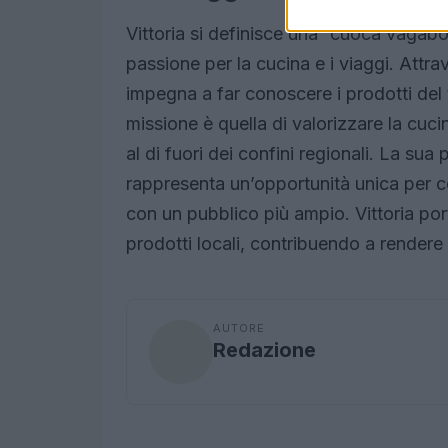
Vittoria si definisce una “cuoca vagabond
passione per la cucina e i viaggi. Attr
impegna a far conoscere i prodotti del t
missione è quella di valorizzare la cuci
al di fuori dei confini regionali. La sua
rappresenta un’opportunità unica per c
con un pubblico più ampio. Vittoria po
prodotti locali, contribuendo a rendere
AUTORE
Redazione