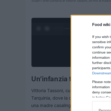
Scopri l'arte culinaria di Vittoria Tassoni, un mix di tradi
Food wiki
0:28 / 1:50
1
/
4
If you wish 
sensitive in
confirm you
continue se
information 
further disc
participants
Downstream 
Un’infanzia tra sapori e t
Please note
information 
Vittoria Tassoni, cuoca dell’Alleanza S
deny consent
Tarquinia, dove la cucina era un affare 
in below Go
una madre casalinga, la vera maestra culi
Persona