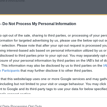
zione e innovazione.
 -
Do Not Process My Personal Information
Ad
hub
Media
POWERED BY
to opt-out of the sale, sharing to third parties, or processing of your per
formation for targeted advertising by us, please use the below opt-out s
r selection. Please note that after your opt-out request is processed y
eing interest-based ads based on personal information utilized by us or
disclosed to third parties prior to your opt-out. You may separately opt-
losure of your personal information by third parties on the IAB’s list of
. This information may also be disclosed by us to third parties on the
IA
Participants
that may further disclose it to other third parties.
radizioni
 that this website/app uses one or more Google services and may gath
including but not limited to your visit or usage behaviour. You may click 
low Food, ha trascorso la sua infanzia a
 to Google and its third-party tags to use your data for below specifi
di famiglia. Cresciuta con un padre ferroviere e
ogle consent section.
naria è stata la nonna, che ha instillato in lei
l Data Processing Opt Outs