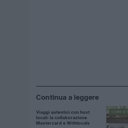
Continua a leggere
Viaggi autentici con host
COME SI FA?
COME SI 
locali: la collaborazione
Mastercard e Withlocals