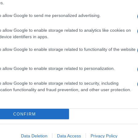
s.
to allow Google to send me personalized advertising.
 e crescita
o allow Google to enable storage related to analytics like cookies on
evice identifiers in apps.
e infermiera, ma la sua ambizione l’ha portata a
n master in Cultura gastronomica. Questo
o allow Google to enable storage related to functionality of the website
ecessarie per diventare una chef di successo.
a anche conferito abilità organizzative
o allow Google to enable storage related to personalization.
e alla cucina è evidente nel modo in cui
o allow Google to enable storage related to security, including
creando un legame tra passato e presente. La
cation functionality and fraud prevention, and other user protection.
ò, vivere e mangiare nel borgo vecchio” ha
sua carriera, contribuendo a preservare la
CONFIRM
tradizione e innovazione
Data Deletion
Data Access
Privacy Policy