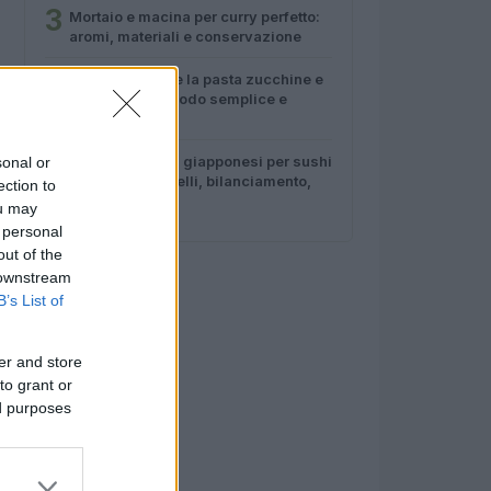
3
Mortaio e macina per curry perfetto:
aromi, materiali e conservazione
4
Come preparare la pasta zucchine e
gamberetti in modo semplice e
veloce
5
Guida ai coltelli giapponesi per sushi
sonal or
e verdure: modelli, bilanciamento,
ection to
acciai
ou may
 personal
out of the
 downstream
B’s List of
er and store
to grant or
ed purposes