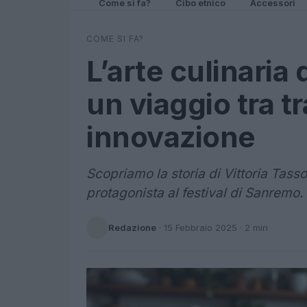
Come si fa?
Cibo etnico
Accessori
COME SI FA?
L’arte culinaria 
un viaggio tra t
innovazione
Scopriamo la storia di Vittoria Tass
protagonista al festival di Sanremo.
Redazione
·
15 Febbraio 2025
· 2 min