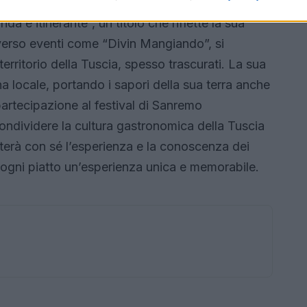
a e itinerante”, un titolo che riflette la sua
averso eventi come “Divin Mangiando”, si
erritorio della Tuscia, spesso trascurati. La sua
na locale, portando i sapori della sua terra anche
 partecipazione al festival di Sanremo
ondividere la cultura gastronomica della Tuscia
rterà con sé l’esperienza e la conoscenza dei
 ogni piatto un’esperienza unica e memorabile.