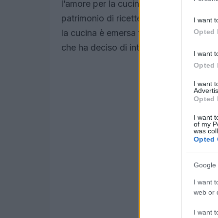
l’amore per la cucina. La nonna, pur e
patrimonio di ricette che oggi rappres
I want t
la cucina è emersa fin da giovane, ma 
Opted 
che ha deciso di intraprendere un perc
I want t
Opted 
I want 
Advertis
Opted 
I want t
of my P
was col
Opted 
Google 
I want t
web or d
I want t