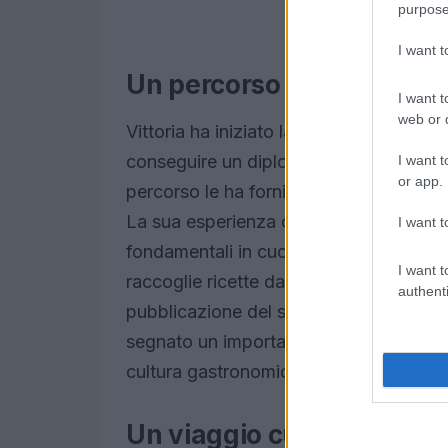
purpose
I want 
Un percorso di formazione
I want t
web or d
Vittoria ha iniziato la sua carriera com
conseguire un diploma alberghiero e u
I want t
or app.
percorso le ha fornito le competenze n
La sua esperienza come infermiera le h
I want t
fondamentali in cucina. La sua dedizion
I want t
raccoglie ricette da amici e pazienti, 
authenti
pubblicazione del suo libro “Il Mirand
segnato un importante traguardo nella 
cultura gastronomica della sua terra.
Un viaggio culinario tra 