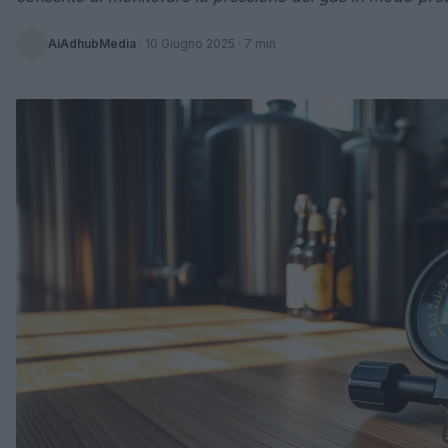
AiAdhubMedia
·
10 Giugno 2025
· 7 min