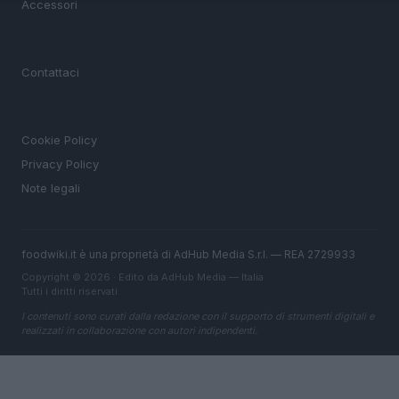
Accessori
MAGAZINE
Contattaci
LEGALE
Cookie Policy
Privacy Policy
Note legali
foodwiki.it è una proprietà di AdHub Media S.r.l. — REA 2729933
Copyright © 2026 · Edito da AdHub Media — Italia
Tutti i diritti riservati
I contenuti sono curati dalla redazione con il supporto di strumenti digitali e
realizzati in collaborazione con autori indipendenti.