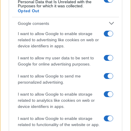
Personal Data that Is Unrelated with the
Purposes for which it was collected.
Opted Out
Google consents
I want to allow Google to enable storage
related to advertising like cookies on web or
Controlli interforze a Brescia: espulsioni, sequestri e sa
device identifiers in apps.
Edoardo Castellucci · 5 Ago 2026
I want to allow my user data to be sent to
Google for online advertising purposes.
PIÙ LETTI
I want to allow Google to send me
personalized advertising.
1
Preparare la casa per un cucciolo Ragdoll: guida
completa per un arrivo sereno
I want to allow Google to enable storage
related to analytics like cookies on web or
2
Strategie per affrontare la maturità 2026 senza stress
device identifiers in apps.
e con successo
I want to allow Google to enable storage
3
Riso pilaf: tecnica di tostatura, rapporto liquidi e
related to functionality of the website or app.
cottura a assorbimento