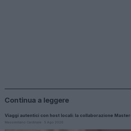
Continua a leggere
Viaggi autentici con host locali: la collaborazione Maste
COME SI FA?
Massimiliano Cardinale · 5 Ago 2026