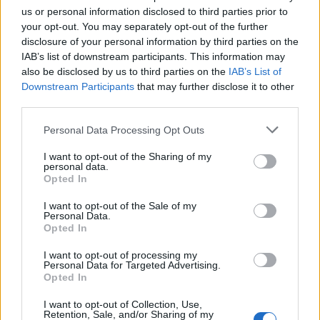
us or personal information disclosed to third parties prior to
your opt-out. You may separately opt-out of the further
Riso perfetto: dosi precise, lavaggi e cotture assorbimen
disclosure of your personal information by third parties on the
Massimiliano Cardinale · 5 Ago 2026
IAB’s list of downstream participants. This information may
also be disclosed by us to third parties on the
IAB’s List of
COME SI FA?
Downstream Participants
that may further disclose it to other
third parties.
Please note that this website/app uses one or more Google
Personal Data Processing Opt Outs
services and may gather and store information including but
not limited to your visit or usage behaviour. You may click to
I want to opt-out of the Sharing of my
personal data.
grant or deny consent to Google and its third-party tags to
Opted In
use your data for below specified purposes in below Google
consent section.
I want to opt-out of the Sale of my
Personal Data.
Opted In
I want to opt-out of processing my
Personal Data for Targeted Advertising.
Opted In
I want to opt-out of Collection, Use,
Retention, Sale, and/or Sharing of my