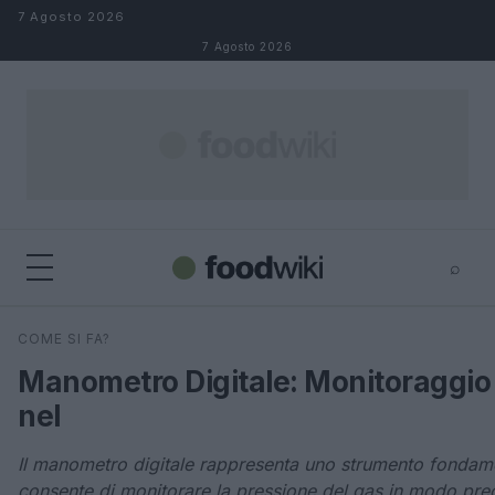
Salta al contenuto
7 Agosto 2026
7 Agosto 2026
⌕
×
⌕
COME SI FA?
Cerca
Manometro Digitale: Monitoraggio 
nel
Il manometro digitale rappresenta uno strumento fondament
consente di monitorare la pressione del gas in modo prec