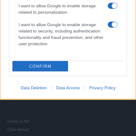
I want to allow Google to enable storage
4
Mortaio e macina per curry perfetto: aromi, materiali e
related to personalization.
conservazione
5
I want to allow Google to enable storage
Strumenti essenziali per la pulizia professionale nel
2026
related to security, including authentication
functionality and fraud prevention, and other
user protection.
CONFIRM
Data Deletion
Data Access
Privacy Policy
Ricette, come si fa in cucina, cibo etnico e accessori:
guide pratiche e curiosità dal mondo del food.
SEZIONI
Come si fa?
Cibo etnico