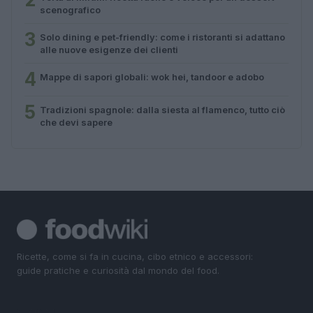
scenografico
3
Solo dining e pet-friendly: come i ristoranti si adattano
alle nuove esigenze dei clienti
4
Mappe di sapori globali: wok hei, tandoor e adobo
5
Tradizioni spagnole: dalla siesta al flamenco, tutto ciò
che devi sapere
Ricette, come si fa in cucina, cibo etnico e accessori:
guide pratiche e curiosità dal mondo del food.
SEZIONI