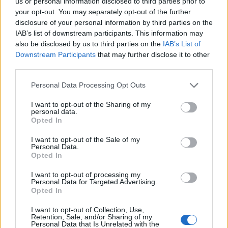
fresco per ottenere quella vivacità che caratterizza
us or personal information disclosed to third parties prior to
your opt-out. You may separately opt-out of the further
il cocktail.
disclosure of your personal information by third parties on the
IAB’s list of downstream participants. This information may
also be disclosed by us to third parties on the
IAB’s List of
Downstream Participants
that may further disclose it to other
third parties.
Please note that this website/app uses one or more Google
Personal Data Processing Opt Outs
services and may gather and store information including but
not limited to your visit or usage behaviour. You may click to
I want to opt-out of the Sharing of my
personal data.
grant or deny consent to Google and its third-party tags to
Opted In
use your data for below specified purposes in below Google
consent section.
I want to opt-out of the Sale of my
Personal Data.
Opted In
I want to opt-out of processing my
Personal Data for Targeted Advertising.
Opted In
I want to opt-out of Collection, Use,
Abbinamenti gastronomici con il
Retention, Sale, and/or Sharing of my
Personal Data that Is Unrelated with the
margarita