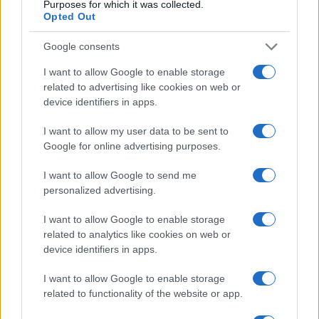
Purposes for which it was collected.
Opted Out
Il Margarita non è solo un aperitivo, ma un
compagno ideale per numerose preparazioni
Google consents
culinarie. La sua natura acidula e rinfrescante lo
I want to allow Google to enable storage
rende perfetto per sgrassare il palato e valorizzare
related to advertising like cookies on web or
device identifiers in apps.
sapori intensi e speziati. L’abbinamento più naturale
rimane quello con la cucina messicana tradizionale:
I want to allow my user data to be sent to
tacos con carne alla griglia, burritos, tortillas di
Google for online advertising purposes.
mais e guacamole rappresentano l’accoppiata
I want to allow Google to send me
perfetta.
personalized advertising.
La freschezza del cocktail contrasta
I want to allow Google to enable storage
related to analytics like cookies on web or
magnificamente con la piccantezza dei jalapeños e
device identifiers in apps.
la ricchezza dell’avocado. Ma le possibilità non si
fermano qui. Il mix del cocktail si sposa
I want to allow Google to enable storage
related to functionality of the website or app.
eccellentemente con cibi speziati che necessitano
di “lavare” spesso la bocca, come arrosti di maiale