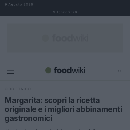
Salta al contenuto
9 Agosto 2026
9 Agosto 2026
⌕
×
⌕
CIBO ETNICO
Cerca
Margarita: scopri la ricetta
originale e i migliori abbinamenti
gastronomici