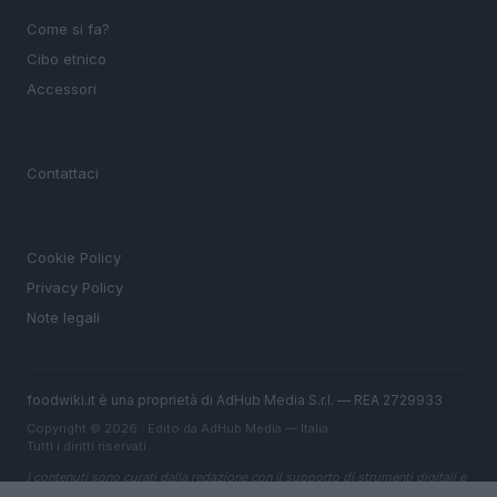
Come si fa?
Cibo etnico
Accessori
MAGAZINE
Contattaci
LEGALE
Cookie Policy
Privacy Policy
Note legali
foodwiki.it è una proprietà di AdHub Media S.r.l. — REA 2729933
Copyright © 2026 · Edito da AdHub Media — Italia
Tutti i diritti riservati
I contenuti sono curati dalla redazione con il supporto di strumenti digitali e
realizzati in collaborazione con autori indipendenti.