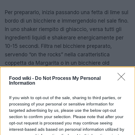
Per prepararlo, inizia passando una fetta di lime sul
bordo di un bicchiere e immergendolo nel sale fino.
In uno shaker riempito di ghiaccio, versa tutti gli
ingredienti liquidi e shakerare energicamente per
10-15 secondi. Filtra nel bicchiere preparato,
servendo “on the rocks” nella caratteristica
coppetta da Margarita o in un bicchiere old
fashioned.
Food wiki -
Do Not Process My Personal
Information
La proporzione 2:1:1 rappresenta la formula magica
che garantisce il perfetto equilibrio tra la forza del
If you wish to opt-out of the sale, sharing to third parties, or
distillato, la dolcezza del liquore all’arancia e
processing of your personal or sensitive information for
l’acidità agrumata del lime. La tequila deve essere
targeted advertising by us, please use the below opt-out
section to confirm your selection. Please note that after your
rigorosamente 100% agave per garantire qualità e
opt-out request is processed you may continue seeing
autenticità, mentre il lime deve essere sempre
interest-based ads based on personal information utilized by