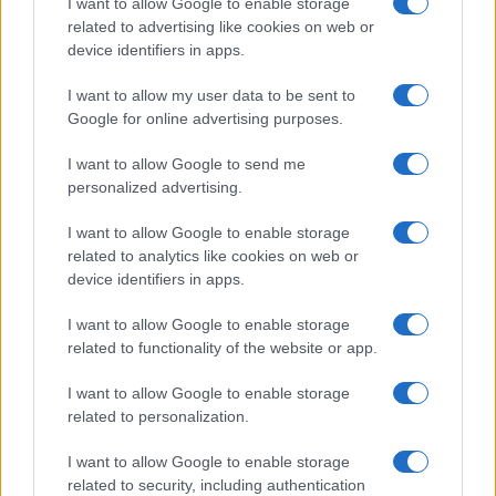
I want to allow Google to enable storage
valorizzando il profilo sensoriale del prodotto.
related to advertising like cookies on web or
device identifiers in apps.
Il
Pad Kaprao Wagyu
reinventa un classico da
strada utilizzando manzo Wagyu. Il piatto mantiene
I want to allow my user data to be sent to
Google for online advertising purposes.
l’impronta del basilico sacro e del peperoncino
mentre lavora sulla purezza della materia. In questo
I want to allow Google to send me
caso
Pad Kaprao
indica la versione locale del piatto
personalized advertising.
di basilico sacro tipico della cucina thailandese.
I want to allow Google to enable storage
related to analytics like cookies on web or
La proposta complessiva privilegia equilibrio e
device identifiers in apps.
chiarezza gustativa. Le scelte puntano a
I want to allow Google to enable storage
differenziare l’offerta per le stagioni future
related to functionality of the website or app.
attraverso ingredienti selezionati e accorgimenti
tecnici in cucina.
I want to allow Google to enable storage
related to personalization.
Il bar, il cocktail pairing e il
I want to allow Google to enable storage
riconoscimento Michelin
related to security, including authentication