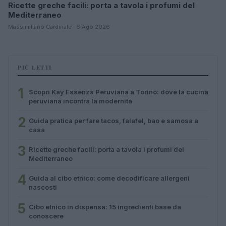
Ricette greche facili: porta a tavola i profumi del
Mediterraneo
Massimiliano Cardinale · 6 Ago 2026
PIÙ LETTI
1
Scopri Kay Essenza Peruviana a Torino: dove la cucina
peruviana incontra la modernità
2
Guida pratica per fare tacos, falafel, bao e samosa a
casa
3
Ricette greche facili: porta a tavola i profumi del
Mediterraneo
4
Guida al cibo etnico: come decodificare allergeni
nascosti
5
Cibo etnico in dispensa: 15 ingredienti base da
conoscere