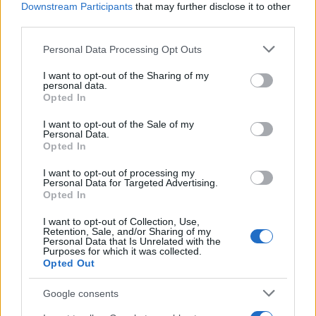
Downstream Participants
that may further disclose it to other
Piatti rappresentativi
third parties.
Dal punto di vista operativo, i piatti centrali del
Please note that this website/app uses one or more Google
Personal Data Processing Opt Outs
progetto riflettono la scelta per materie prime
services and may gather and store information including but
not limited to your visit or usage behaviour. You may click to
I want to opt-out of the Sharing of my
fresche e tecniche di cottura mirate.
personal data.
grant or deny consent to Google and its third-party tags to
Opted In
use your data for below specified purposes in below Google
Tra le portate principali spicca il
Crab Curry
. Si
consent section.
I want to opt-out of the Sale of my
tratta di polpa di granchio fresca appoggiata su
Personal Data.
Opted In
foglia di betel e accompagnata da una salsa
meridionale ricca e speziata. La preparazione
I want to opt-out of processing my
Personal Data for Targeted Advertising.
combina intensità e nettezza aromatica senza
Opted In
sovrapporre i sapori.
I want to opt-out of Collection, Use,
Retention, Sale, and/or Sharing of my
Personal Data that Is Unrelated with the
Un altro esempio è il calamaro tagliato sottile e
Purposes for which it was collected.
cotto fino a ottenere una consistenza quasi
Opted Out
pastosa. Viene proposto con un brodo all’aglio e
Google consents
pepe che ne esalta la dolcezza senza sovrastarla,