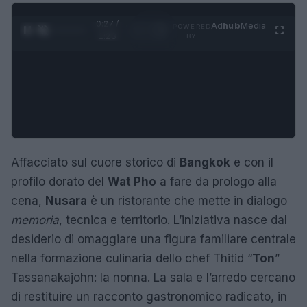
0:28 /
Ad
hub
Media
POWERED
1
/
4
1:23
BY
Affacciato sul cuore storico di
Bangkok
e con il
profilo dorato del
Wat Pho
a fare da prologo alla
cena,
Nusara
è un ristorante che mette in dialogo
memoria
, tecnica e territorio. L’iniziativa nasce dal
desiderio di omaggiare una figura familiare centrale
nella formazione culinaria dello chef Thitid “
Ton
”
Tassanakajohn: la nonna. La sala e l’arredo cercano
di restituire un racconto gastronomico radicato, in