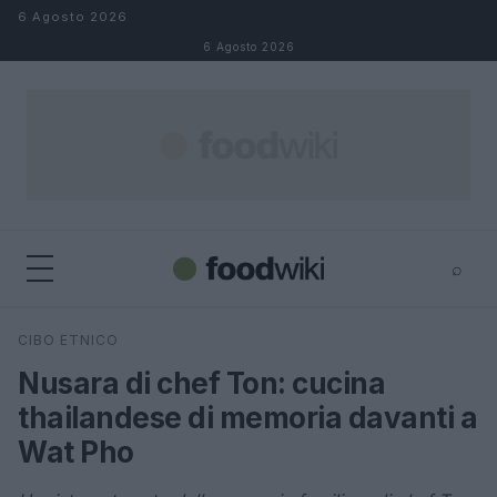
Salta al contenuto
6 Agosto 2026
6 Agosto 2026
⌕
×
⌕
CIBO ETNICO
Cerca
Nusara di chef Ton: cucina
thailandese di memoria davanti a
Wat Pho