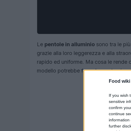
Le
pentole in alluminio
sono tra le più
grazie alla loro leggerezza e alla strao
rapido ed uniforme. Ma cosa le rende cos
modello potrebbe fare al caso tuo in c
Food wiki
If you wish 
sensitive in
confirm you
continue se
information 
further disc