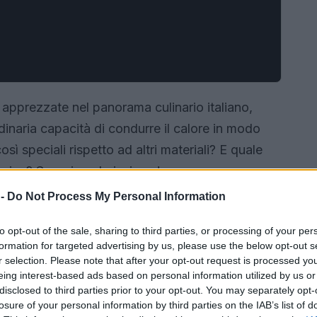
 apprezzate nel panorama culinario italiano,
rdinaria capacità di condurre il calore in modo
ì speciali rispetto ad altri materiali? E quale
ucina? Scopriamolo insieme!
 -
Do Not Process My Personal Information
to opt-out of the sale, sharing to third parties, or processing of your per
formation for targeted advertising by us, please use the below opt-out s
r selection. Please note that after your opt-out request is processed y
eing interest-based ads based on personal information utilized by us or
disclosed to third parties prior to your opt-out. You may separately opt-
losure of your personal information by third parties on the IAB’s list of