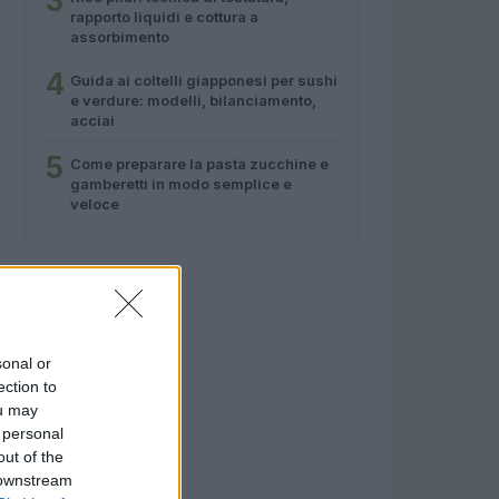
3
rapporto liquidi e cottura a
assorbimento
4
Guida ai coltelli giapponesi per sushi
e verdure: modelli, bilanciamento,
acciai
5
Come preparare la pasta zucchine e
gamberetti in modo semplice e
veloce
sonal or
ection to
ou may
 personal
out of the
 downstream