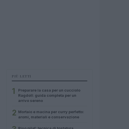
PIÙ LETTI
1
Preparare la casa per un cucciolo
Ragdoll: guida completa per un
arrivo sereno
2
Mortaio e macina per curry perfetto:
aromi, materiali e conservazione
Riso pilaf: tecnica di tostatura,