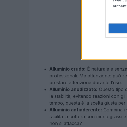
authenti
Alluminio crudo:
È naturale e senza 
professionali. Ma attenzione: può rea
prestare attenzione durante l’uso.
Alluminio anodizzato:
Questo tipo d
la stabilità, evitando reazioni con gl
tempo, questa è la scelta giusta per 
Alluminio antiaderente:
Combina i v
facilita la cottura con meno grassi 
non si attacca?