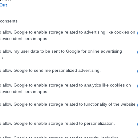
Out
 generalmente, più economico rispetto ad altri
essibile a tutti, non credi? Tuttavia, è
consents
a per garantirne una lunga vita. Curiosità: nel
o allow Google to enable storage related to advertising like cookies on
minio è un vero e proprio alleato!
evice identifiers in apps.
o allow my user data to be sent to Google for online advertising
luminio
s.
 è cruciale conoscere le diverse tipologie
to allow Google to send me personalized advertising.
coprire quale può fare al caso tuo?
o allow Google to enable storage related to analytics like cookies on
evice identifiers in apps.
o allow Google to enable storage related to functionality of the website
o allow Google to enable storage related to personalization.
o allow Google to enable storage related to security, including