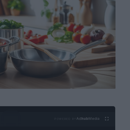
Ad
hub
Media
POWERED BY