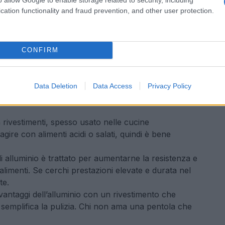
cation functionality and fraud prevention, and other user protection.
CONFIRM
Data Deletion
Data Access
Privacy Policy
rivestimenti, spesso usato nelle cucine
gire con alimenti acidi o salati, quindi è bene
i alluminio è trattato per aumentarne la resistenza e
i alimenti. Se cerchi prestazioni elevate e durata nel
te.
antaggi dell’alluminio con un rivestimento che
e semplifica la pulizia. Chi non ama una pentola che