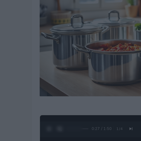
0:28 / 1:50
1
/
4