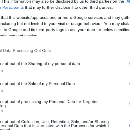
. This information may also be disclosed by us to third parties on the
IA
Participants
that may further disclose it to other third parties.
 that this website/app uses one or more Google services and may gath
including but not limited to your visit or usage behaviour. You may click 
 to Google and its third-party tags to use your data for below specifi
ogle consent section.
l Data Processing Opt Outs
o opt-out of the Sharing of my personal data.
e in alluminio
In
ilizzato nelle cucine di tutto il mondo, e non è
o opt-out of the Sale of my Personal Data.
à termica è fino a 15 volte superiore a quella
In
il calore si distribuisce velocemente e in modo
to opt-out of processing my Personal Data for Targeted
tture precise senza punti caldi. Chi non ha mai
ing.
In
tta in un angolo e rimane fredda in un altro?
o opt-out of Collection, Use, Retention, Sale, and/or Sharing
ddio a questi inconvenienti!
ersonal Data that Is Unrelated with the Purposes for which it
lected.