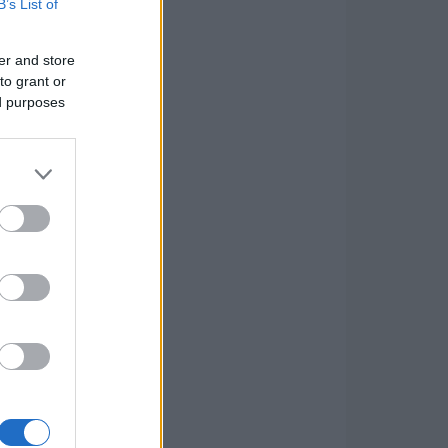
B’s List of
er and store
to grant or
ed purposes