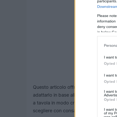
participants
Downstream 
Please note
information 
deny consent
in below Go
Persona
I want t
Opted 
I want t
Opted 
Questo articolo offre una panoramica p
I want 
adattarlo in base all’età, una ricetta b
Advertis
Opted 
a tavola in modo creativo. Troverai anc
I want t
scegliere con consapevolezza.
of my P
was col