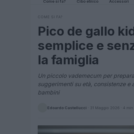
Come si fa?
Cibo etnico
Accessori
COME SI FA?
Pico de gallo kid
semplice e senz
la famiglia
Un piccolo vademecum per preparare
suggerimenti su età, consistenze e 
bambini
Edoardo Castellucci
·
31 Maggio 2026
· 4 min