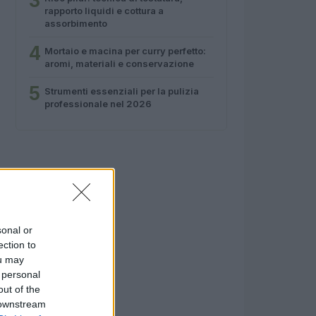
3
rapporto liquidi e cottura a
assorbimento
4
Mortaio e macina per curry perfetto:
aromi, materiali e conservazione
5
Strumenti essenziali per la pulizia
professionale nel 2026
sonal or
ection to
ou may
 personal
out of the
 downstream