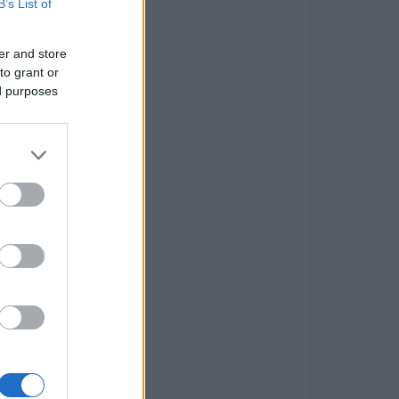
B’s List of
er and store
to grant or
ed purposes