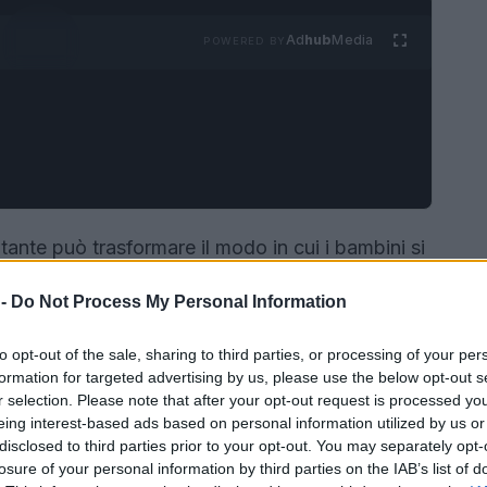
Ad
hub
Media
POWERED BY
itante può trasformare il modo in cui i bambini si
o
tradizionale viene dalla cucina messicana ed è
 -
Do Not Process My Personal Information
ndolo, agrume e peperoncino; qui lo rendiamo
, modulando sapori, consistenze e ingredienti per
to opt-out of the sale, sharing to third parties, or processing of your per
formation for targeted advertising by us, please use the below opt-out s
r selection. Please note that after your opt-out request is processed y
eing interest-based ads based on personal information utilized by us or
disclosed to third parties prior to your opt-out. You may separately opt-
losure of your personal information by third parties on the IAB’s list of