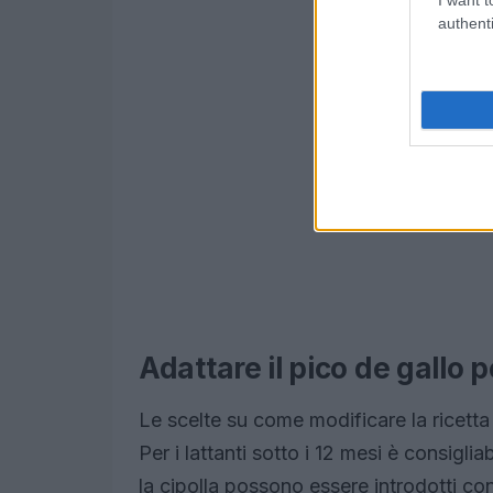
authenti
Adattare il pico de gallo p
Le scelte su come modificare la ricetta d
Per i lattanti sotto i 12 mesi è consigliab
la cipolla possono essere introdotti con