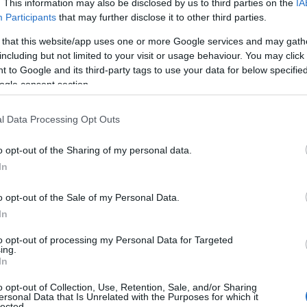
. This information may also be disclosed by us to third parties on the
IA
Participants
that may further disclose it to other third parties.
 that this website/app uses one or more Google services and may gath
including but not limited to your visit or usage behaviour. You may click 
 to Google and its third-party tags to use your data for below specifi
ogle consent section.
l Data Processing Opt Outs
o opt-out of the Sharing of my personal data.
In
o opt-out of the Sale of my Personal Data.
In
ratica: che cosa è il
pico de gallo
, come
to opt-out of processing my Personal Data for Targeted
ase
senza cottura
e suggerimenti per presentarlo
ing.
In
he precauzioni igieniche e note nutrizionali per
o opt-out of Collection, Use, Retention, Sale, and/or Sharing
ersonal Data that Is Unrelated with the Purposes for which it
lected.