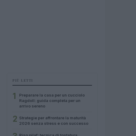
PIÙ LETTI
1
Preparare la casa per un cucciolo
Ragdoll: guida completa per un
arrivo sereno
2
Strategie per affrontare la maturità
2026 senza stress e con successo
Riso pilaf: tecnica di tostatura,