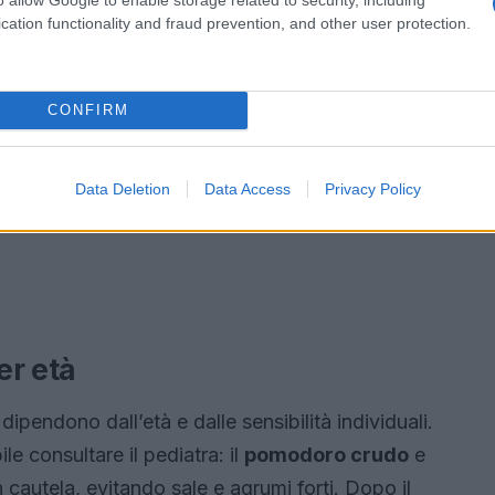
cation functionality and fraud prevention, and other user protection.
CONFIRM
Data Deletion
Data Access
Privacy Policy
er età
ipendono dall’età e dalle sensibilità individuali.
ile consultare il pediatra: il
pomodoro crudo
e
 cautela, evitando sale e agrumi forti. Dopo il