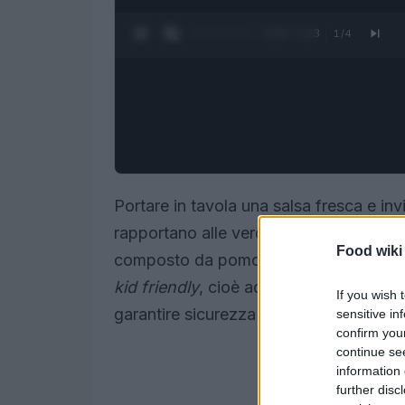
0:28 / 1:23
1
/
4
Portare in tavola una salsa fresca e inv
rapportano alle verdure. Il
pico de gall
Food wiki
composto da pomodoro, cipolla, coria
kid friendly
, cioè adatto ai più piccoli
If you wish 
garantire sicurezza e gusto.
sensitive in
confirm you
continue se
information 
further disc