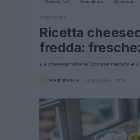
Come si fa?
Cibo etnico
Accessori
COME SI FA?
Ricetta cheesec
fredda: fresche
La cheesecake al limone fredda è il 
AiAdhubMedia
·
10 Luglio 2025
· 3 min