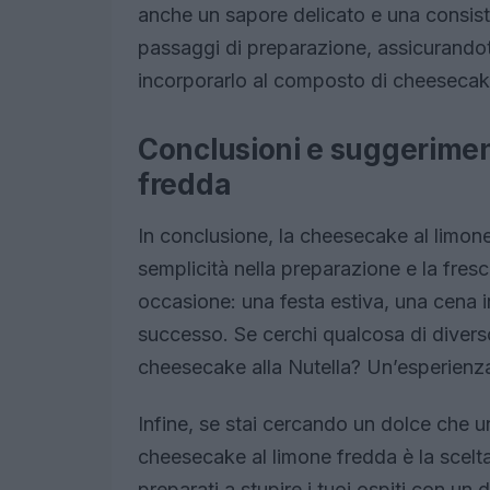
anche un sapore delicato e una consiste
passaggi di preparazione, assicurandoti
incorporarlo al composto di cheesecake
Conclusioni e suggerimen
fredda
In conclusione, la cheesecake al limon
semplicità nella preparazione e la fres
occasione: una festa estiva, una cena
successo. Se cerchi qualcosa di divers
cheesecake alla Nutella? Un’esperienz
Infine, se stai cercando un dolce che u
cheesecake al limone fredda è la scelta i
preparati a stupire i tuoi ospiti con un 