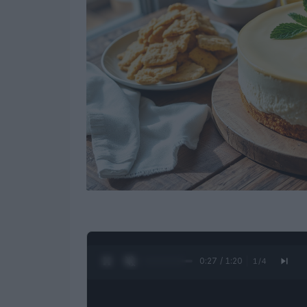
0:28 / 1:20
1
/
4