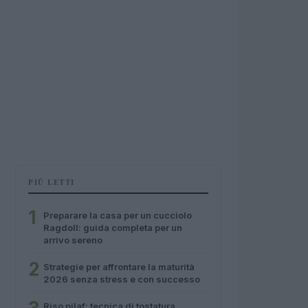
PIÙ LETTI
1
Preparare la casa per un cucciolo
Ragdoll: guida completa per un
arrivo sereno
2
Strategie per affrontare la maturità
2026 senza stress e con successo
Riso pilaf: tecnica di tostatura,