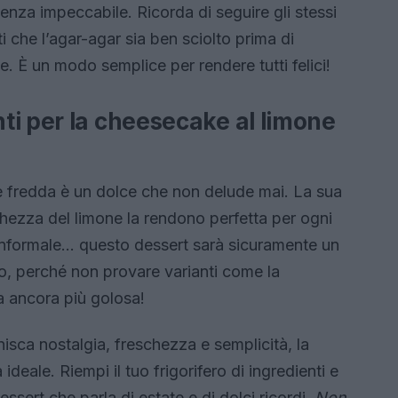
nza impeccabile. Ricorda di seguire gli stessi
 che l’agar-agar sia ben sciolto prima di
. È un modo semplice per rendere tutti felici!
ti per la cheesecake al limone
e fredda è un dolce che non delude mai. La sua
chezza del limone la rendono perfetta per ogni
 informale… questo dessert sarà sicuramente un
o, perché non provare varianti come la
a ancora più golosa!
nisca nostalgia, freschezza e semplicità, la
deale. Riempi il tuo frigorifero di ingredienti e
dessert che parla di estate e di dolci ricordi.
Non