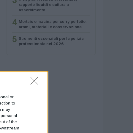
3
rapporto liquidi e cottura a
assorbimento
4
Mortaio e macina per curry perfetto:
aromi, materiali e conservazione
5
Strumenti essenziali per la pulizia
professionale nel 2026
sonal or
ection to
ou may
 personal
out of the
 downstream