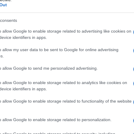
Out
ttila in frigorifero per almeno quattro ore:
consents
ché si rassodi perfettamente. Questo dolce è
o allow Google to enable storage related to advertising like cookies on
 non sottovalutare la sua bontà come merenda o
evice identifiers in apps.
rnate estive. Un consiglio? Decora la
o allow my user data to be sent to Google for online advertising
a fresca per un tocco finale che stupirà tutti!
s.
to allow Google to send me personalized advertising.
ni: agar-agar al posto della
o allow Google to enable storage related to analytics like cookies on
evice identifiers in apps.
ccuparti: puoi sostituire la gelatina con l’
agar-
o allow Google to enable storage related to functionality of the website
o stesso risultato. La procedura è semplice:
di caldi, quindi è importante mantenere la
o allow Google to enable storage related to personalization.
ogni cucchiaino di agar-agar, considera che
a tradizionale.
o allow Google to enable storage related to security, including