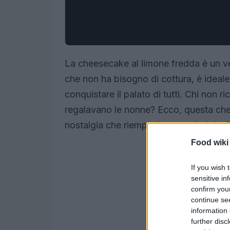
La cheesecake al limone fredda è un v
che non ha bisogno di cottura, è ideale 
conquistare il palato di tutti. Chi non r
regalavano le nonne? Ecco, questa chee
nostalgia che riempie il cuore di gioia.
Food wiki
If you wish 
sensitive in
confirm you
continue se
information 
further disc