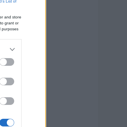
B’s List of
er and store
to grant or
ed purposes