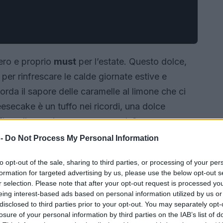
ero e proprio
must
per l’estate. Questo dolce,
per rinfrescare le calde giornate estive e
icorda il sapore delle caramelle al limone che ci
secake è un tuffo nei ricordi, una dolce
 Ti va di scoprire come prepararla?
 -
Do Not Process My Personal Information
to opt-out of the sale, sharing to third parties, or processing of your per
formation for targeted advertising by us, please use the below opt-out s
r selection. Please note that after your opt-out request is processed y
eing interest-based ads based on personal information utilized by us or
disclosed to third parties prior to your opt-out. You may separately opt-
losure of your personal information by third parties on the IAB’s list of