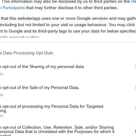
. This information may also be disclosed by us to third parties on the
IA
Participants
that may further disclose it to other third parties.
 that this website/app uses one or more Google services and may gath
including but not limited to your visit or usage behaviour. You may click 
 to Google and its third-party tags to use your data for below specifi
ogle consent section.
l Data Processing Opt Outs
o opt-out of the Sharing of my personal data.
e della cheesecake al limone
In
o opt-out of the Sale of my Personal Data.
ice di quanto pensi! Gli ingredienti principali
In
formaggio cremoso
,
panna
,
zucchero
,
succo
to opt-out of processing my Personal Data for Targeted
ing.
 la panna e mescolandola con il formaggio e lo
In
reschezza: aggiungi il succo di limone. Infine,
o opt-out of Collection, Use, Retention, Sale, and/or Sharing
composto su una base di biscotti sbriciolati.
ersonal Data that Is Unrelated with the Purposes for which it
lected.