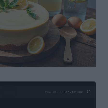
Ad
hub
Media
POWERED BY